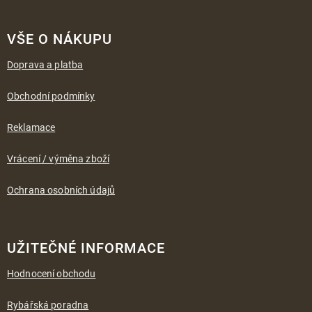
Z
á
VŠE O NÁKUPU
p
a
Doprava a platba
t
í
Obchodní podmínky
Reklamace
Vrácení / výměna zboží
Ochrana osobních údajů
UŽITEČNÉ INFORMACE
Hodnocení obchodu
Rybářská poradna