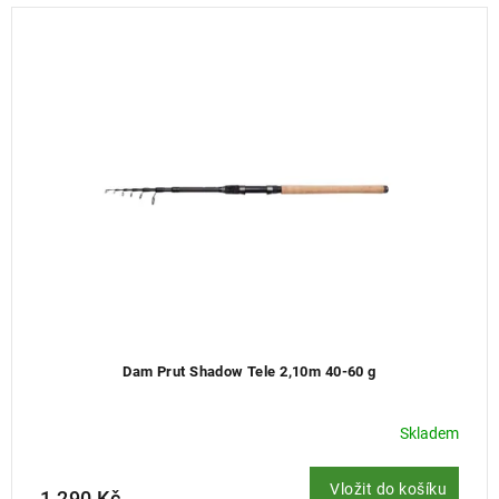
n
í
p
r
o
d
u
k
t
ů
Dam Prut Shadow Tele 2,10m 40-60 g
Skladem
Vložit do košíku
1 290 Kč