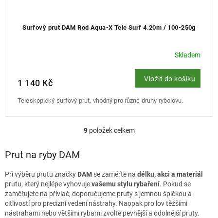
Surfový prut DAM Rod Aqua-X Tele Surf 4.20m / 100-250g
Skladem
Vložit do košíku
1 140 Kč
Teleskopický surfový prut, vhodný pro různé druhy rybolovu.
9
položek celkem
O
v
l
Prut na ryby DAM
á
d
Při výběru prutu značky
DAM
se zaměřte na
délku, akci a materiál
a
prutu, který nejlépe vyhovuje
vašemu stylu rybaření
. Pokud se
c
zaměřujete na přívlač, doporučujeme pruty s jemnou špičkou a
í
citlivostí pro precizní vedení nástrahy. Naopak pro lov těžšími
p
nástrahami nebo většími rybami zvolte pevnější a odolnější pruty.
r