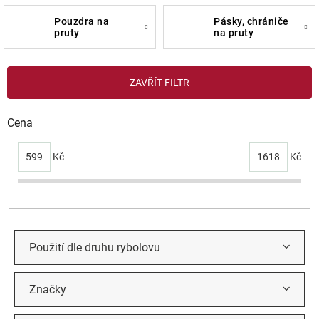
pouzdra na
pásky, chrániče
pruty
na pruty
V
ZAVŘÍT FILTR
ý
p
i
Cena
s
p
599
Kč
1618
Kč
r
o
d
u
k
t
Použití dle druhu rybolovu
ů
Značky