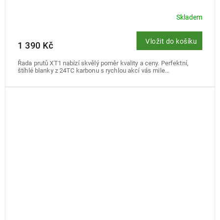
Skladem
Vložit do košíku
1 390 Kč
Řada prutů XT1 nabízí skvělý poměr kvality a ceny. Perfektní,
štíhlé blanky z 24TC karbonu s rychlou akcí vás mile...