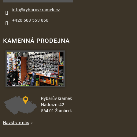
info
@
rybaruvkramek.cz
+420 608 553 866
KAMENNÁ PRODEJNA
Rybářův krámek
Nádražní 42
564 01 Žamberk
Navštivte nás