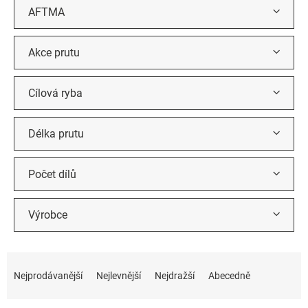
AFTMA
Akce prutu
Cílová ryba
Délka prutu
Počet dílů
Výrobce
Ř
a
Nejprodávanější
Nejlevnější
Nejdražší
Abecedně
z
e