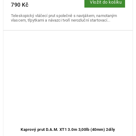
Vložit do košíku
790 Kč
Teleskopický vláčecí prut společně s navijákem, namotaným
vlascem, třpytkami a návazci tvoří nerozluční startovací...
Kaprový prut D.A.M. XT1 3.0m 3,00lb (40mm) 2díly