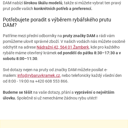
DAM nabízí
širokou škálu modelů
, takže si můžete vybrat ten pravý
v
prut podle vašich
konkrétních potřeb a preferencí.
k
y
Potřebujete poradit s výběrem rybářského prutu
v
DAM?
ý
p
Patříme mezi přední odborníky na
pruty značky DAM
a rádi vám
i
pomůžeme ulovit správné zboží. V našich vodách nás můžete osobně
s
odchytit na adrese
Nádražní 42, 564 01 Žamberk
, kde pro každého
u
rybáře máme otevřený krámek
od pondělí do pátku 8:30–17:30 a v
sobotu 8:00–11:30
.
Své dotazy nejen na pruty od značky DAM můžete posílat e-
mailem:
info@rybaruvkramek.cz,
nebo telefonicky každý všední den
od 8:00 - 19:00 na +420 608 553 866.
Budeme se těšit
na vaše dotazy, přání a
vyprávění o největším
úlovku.
Společně si už nenecháme žádnou rybu utéct!