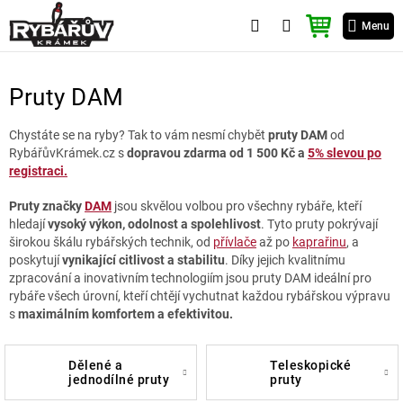
Přejít
NÁKUPNÍ
na
Menu
KOŠÍK
obsah
Pruty DAM
Chystáte se na ryby? Tak to vám nesmí chybět
pruty DAM
od
RybářůvKrámek.cz s
dopravou zdarma od 1 500 Kč a
5% slevou po
registraci.
Pruty značky
DAM
jsou skvělou volbou pro všechny rybáře, kteří
hledají
vysoký výkon, odolnost a spolehlivost
. Tyto pruty pokrývají
širokou škálu rybářských technik, od
přívlače
až po
kaprařinu
, a
poskytují
vynikající citlivost a stabilitu
. Díky jejich kvalitnímu
zpracování a inovativním technologiím jsou pruty DAM ideální pro
rybáře všech úrovní, kteří chtějí vychutnat každou rybářskou výpravu
s
maximálním komfortem a efektivitou.
dělené a
teleskopické
jednodílné pruty
pruty