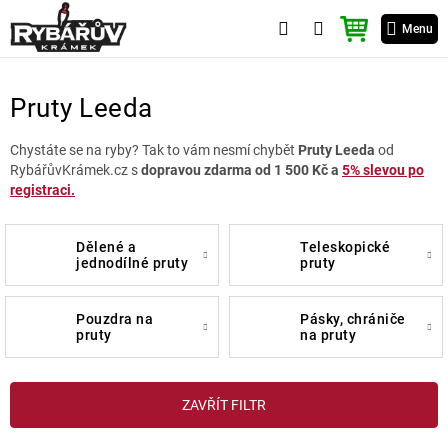
Přejít
NÁKUPNÍ
na
Menu
KOŠÍK
obsah
Pruty Leeda
Chystáte se na ryby? Tak to vám nesmí chybět
Pruty Leeda
od
RybářůvKrámek.cz s
dopravou zdarma od 1 500 Kč a
5% slevou po
registraci.
dělené a
teleskopické
jednodílné pruty
pruty
pouzdra na
pásky, chrániče
pruty
na pruty
V
ZAVŘÍT FILTR
ý
p