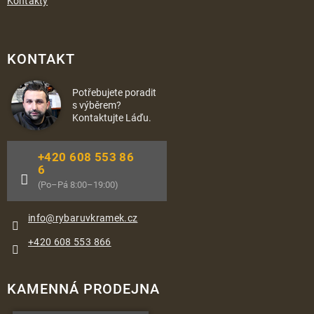
Kontakty
KONTAKT
Potřebujete poradit
s výběrem?
Kontaktujte Láďu.
+420 608 553 86
6
(Po–Pá 8:00–19:00)
info
@
rybaruvkramek.cz
+420 608 553 866
KAMENNÁ PRODEJNA