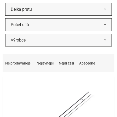
Délka prutu
Počet dílů
Výrobce
Ř
a
Nejprodávanější
Nejlevnější
Nejdražší
Abecedně
z
e
n
í
p
r
o
d
u