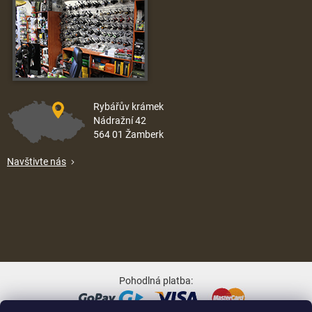
Rybářův krámek
Nádražní 42
564 01 Žamberk
Navštivte nás
Pohodlná platba: