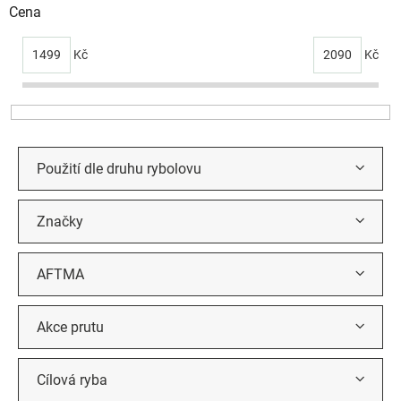
i
Cena
s
p
1499
Kč
2090
Kč
r
o
d
u
k
t
Použití dle druhu rybolovu
ů
Značky
AFTMA
Akce prutu
Cílová ryba