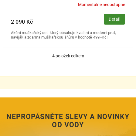
Momentálně nedostupné
Detail
2 090 Kč
Akční muškařský set, který obsahuje kvalitní a moderní prut,
naviják a zdarma muškařskou šňůru v hodnotě 499,-Kč!
4
položek celkem
O
v
l
á
d
a
c
í
p
r
NEPROPÁSNĚTE SLEVY A NOVINKY
v
k
OD VODY
y
v