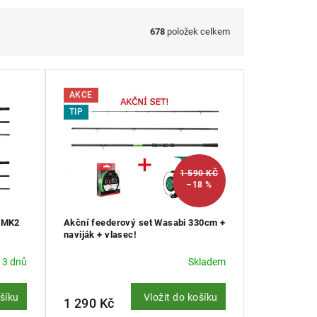
678
položek celkem
AKCE
TIP
1 590 KČ
–18 %
p MK2
Akční feederový set Wasabi 330cm +
naviják + vlasec!
 3 dnů
Skladem
ošíku
Vložit do košíku
1 290 Kč