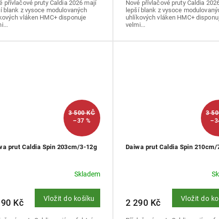
 přívlačové pruty Caldia 2026 mají
Nové přívlačové pruty Caldia 202
ší blank z vysoce modulovaných
lepší blank z vysoce modulovaný
íkových vláken HMC+ disponuje
uhlíkových vláken HMC+ disponu
i...
velmi...
3 500 KČ
3 5
–37 %
–3
wa prut Caldia Spin 203cm/3-12g
Daiwa prut Caldia Spin 210cm/
Skladem
S
Vložit do košíku
Vložit do k
190 Kč
2 290 Kč