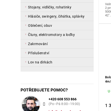
Velm
stojany, vidličky, rohatinky
2 pr
500
42"..
hlásiče, swingery, čihátka, splávky
oblečení, obuv
čluny, elektromotory a loďky
zakrmování
příslušenství
lov na dírkách
Bol
4m/
POTŘEBUJETE POMOC?
U
+420 608 553 866
(Po–Pá 8:00–19:00)
1 