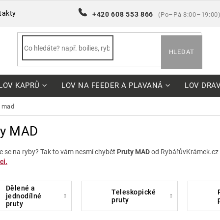
takty
+420 608 553 866
(Po–Pá 8:00–19:00
HLEDAT
LOV KAPRŮ
LOV NA FEEDER A PLAVANÁ
LOV DRA
y mad
ty MAD
e se na ryby? Tak to vám nesmí chybět
Pruty MAD
od RybářůvKrámek.cz
ci.
dělené a
teleskopické
pouzd
jednodílné
pruty
pruty