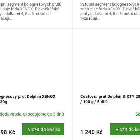
upní segment bolognesových prutů
Vstupní segment bolognesových 
tupuje řada XENOX. Plavačkářské
zastupuje řada XENOX. Plavačká
y s délkami 4, 5 a 6 metrů se
pruty s délkami 4, 5 a 6 metrů se
ačují...
vyznačují...
ognesový prut Delphin XENOX
Cestovní prut Delphin SIXTY 2
30g
/ 100 g / 5 dílů
 dodavatele, expedujeme do 3 dnů
S
Vložit do košíku
Vložit do k
398 Kč
1 240 Kč