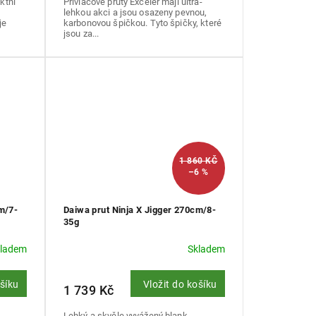
ktní
Přívlačové pruty Exceler mají ultra-
lehkou akci a jsou osazeny pevnou,
je
karbonovou špičkou. Tyto špičky, které
jsou za...
1 860 KČ
–6 %
m/7-
Daiwa prut Ninja X Jigger 270cm/8-
35g
kladem
Skladem
ošíku
Vložit do košíku
1 739 Kč
Lehký a skvěle vyvážený blank