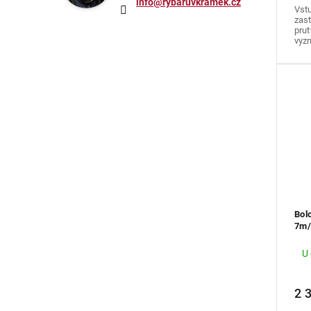
info@rybaruvkramek.cz
Vst
zas
prut
vyzn
Bol
7m/
U
2 