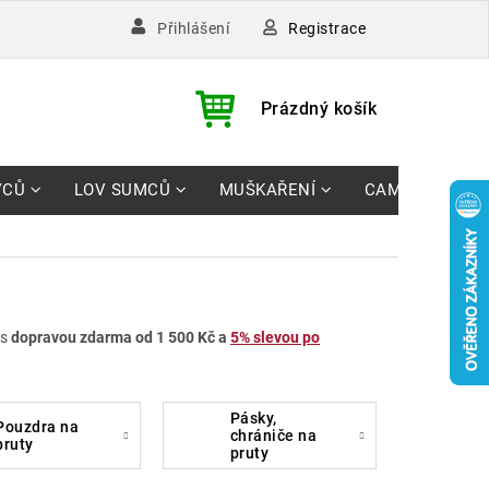
Registrace
Přihlášení
)
NÁKUPNÍ
Prázdný košík
KOŠÍK
VCŮ
LOV SUMCŮ
MUŠKAŘENÍ
CAMPING
 s
dopravou zdarma od 1 500 Kč a
5% slevou po
pásky,
ra na
chrániče na
pruty
pruty