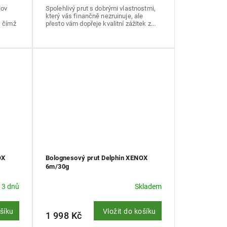
lov
Spolehlivý prut s dobrými vlastnostmi,
s
který vás finančně nezruinuje, ale
, čímž
přesto vám dopřeje kvalitní zážitek z...
OX
Bolognesový prut Delphin XENOX
6m/30g
 3 dnů
Skladem
ošíku
Vložit do košíku
1 998 Kč