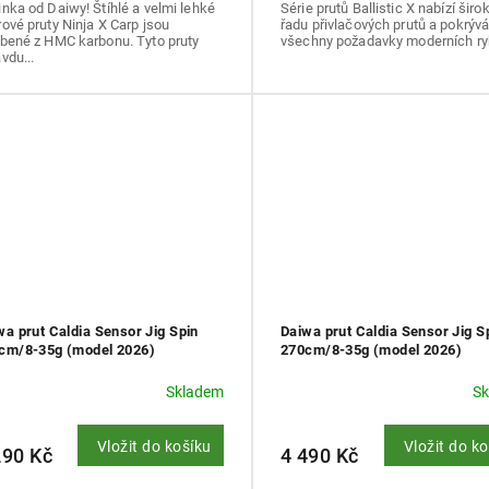
nka od Daiwy! Štíhlé a velmi lehké
Série prutů Ballistic X nabízí širo
ové pruty Ninja X Carp jsou
řadu přivlačových prutů a pokrýv
obené z HMC karbonu. Tyto pruty
všechny požadavky moderních ryb
vdu...
wa prut Caldia Sensor Jig Spin
Daiwa prut Caldia Sensor Jig S
cm/8-35g (model 2026)
270cm/8-35g (model 2026)
Skladem
S
Vložit do košíku
Vložit do k
290 Kč
4 490 Kč