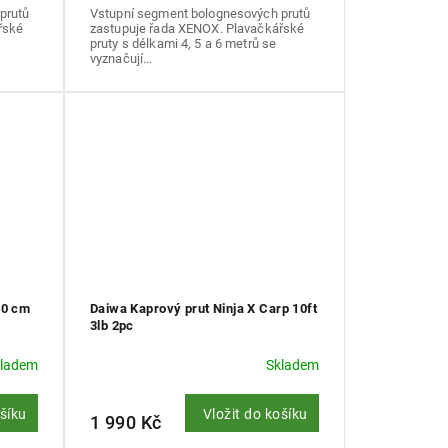
prutů
Vstupní segment bolognesových prutů
řské
zastupuje řada XENOX. Plavačkářské
pruty s délkami 4, 5 a 6 metrů se
vyznačují...
80 cm
Daiwa Kaprový prut Ninja X Carp 10ft
3lb 2pc
kladem
Skladem
ošíku
Vložit do košíku
1 990 Kč