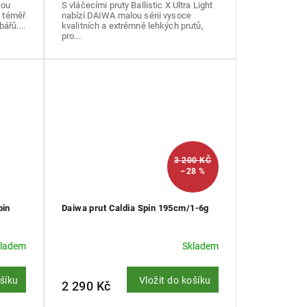
kou
S vláčecími pruty Ballistic X Ultra Light
á téměř
nabízí DAIWA malou sérii vysoce
ářů....
kvalitních a extrémně lehkých prutů,
pro...
3 200 KČ
–28 %
pin
Daiwa prut Caldia Spin 195cm/1-6g
kladem
Skladem
ošíku
Vložit do košíku
2 290 Kč