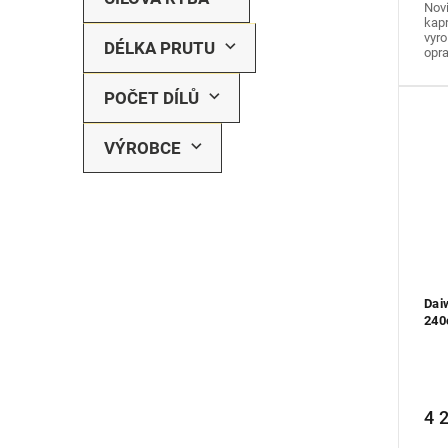
Novi
kapr
vyr
DÉLKA PRUTU
opra
POČET DÍLŮ
VÝROBCE
Dai
240
4 