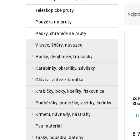
a
Ř
V
teleskopické pruty
n
a
ý
Nejpro
e
z
p
pouzdra na pruty
l
e
i
n
s
pásky, chrániče na pruty
í
p
vlasce, šňůry, návazce
p
r
r
o
háčky, dvojháčky, trojháčky
o
d
d
u
karabinky, obratlíky, závěsky
u
k
olůvka, zátěže, krmítka
k
t
t
ů
krabičky, boxy, kbelíky, řízkovnice
ů
2x 
podběráky, podložky, vezírky, čeřínky
Xtra
2,7
krmení, návnady, nástrahy
U
pva materiál
8 
tašky, pouzdra, batohy