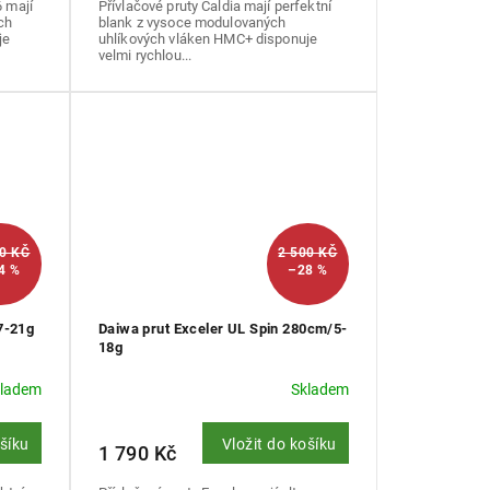
6 mají
Přívlačové pruty Caldia mají perfektní
ch
blank z vysoce modulovaných
je
uhlíkových vláken HMC+ disponuje
velmi rychlou...
00 KČ
2 500 KČ
4 %
–28 %
7-21g
Daiwa prut Exceler UL Spin 280cm/5-
18g
kladem
Skladem
ošíku
Vložit do košíku
1 790 Kč