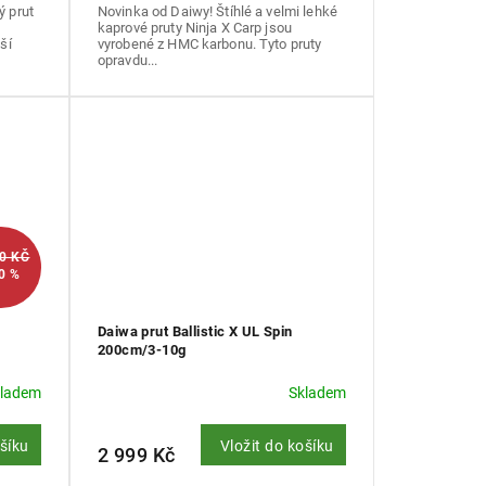
ý prut
Novinka od Daiwy! Štíhlé a velmi lehké
kaprové pruty Ninja X Carp jsou
ší
vyrobené z HMC karbonu. Tyto pruty
opravdu...
00 KČ
0 %
Daiwa prut Ballistic X UL Spin
200cm/3-10g
kladem
Skladem
ošíku
Vložit do košíku
2 999 Kč