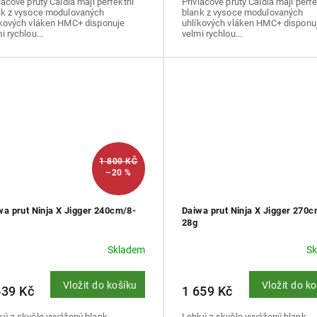
lačové pruty Caldia mají perfektní
Přívlačové pruty Caldia mají perfe
nk z vysoce modulovaných
blank z vysoce modulovaných
íkových vláken HMC+ disponuje
uhlíkových vláken HMC+ disponu
i rychlou...
velmi rychlou...
1 800 KČ
–20 %
wa prut Ninja X Jigger 240cm/8-
Daiwa prut Ninja X Jigger 270c
28g
Skladem
S
Vložit do košíku
Vložit do k
439 Kč
1 659 Kč
ký a skvěle vyvážený blank
Lehký a skvěle vyvážený blank