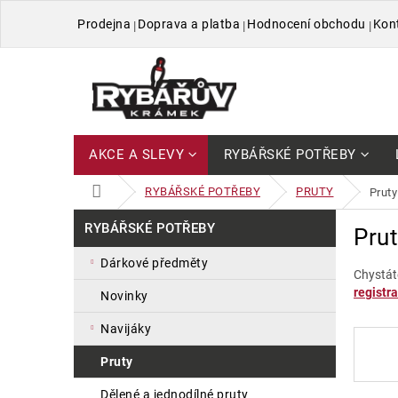
Přejít
Prodejna
Doprava a platba
Hodnocení obchodu
Kon
na
obsah
AKCE A SLEVY
RYBÁŘSKÉ POTŘEBY
DOMŮ
RYBÁŘSKÉ POTŘEBY
PRUTY
prut
P
Přeskočit
RYBÁŘSKÉ POTŘEBY
Pru
kategorie
o
s
dárkové předměty
t
Chystát
registra
r
novinky
a
navijáky
n
n
pruty
í
p
dělené a jednodílné pruty