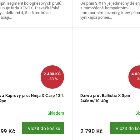
upní segment bolognesových prutů
Delphin SIXTY je jedinečný dělen
tupuje řada XENOX. Plavačkářské
s mimořádně kompaktními
y s délkami 4, 5 a 6 metrů se
transportními rozměry, který přiná
ačují...
vynikající poměr...
2 400 KČ
4 0
–33 %
–3
wa Kaprový prut Ninja X Carp 12ft
Daiwa prut Ballistic X Spin
 2pc
240cm/10-40g
Skladem
S
Vložit do košíku
Vložit do k
599 Kč
2 790 Kč