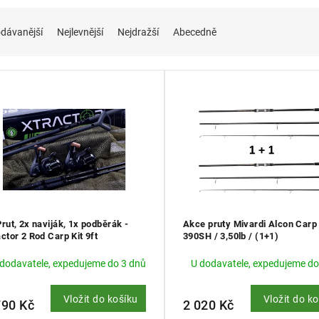
dávanější
Nejlevnější
Nejdražší
Abecedně
Prut, 2x naviják, 1x podběrák -
Akce pruty Mivardi Alcon Car
ctor 2 Rod Carp Kit 9ft
390SH / 3,50lb / (1+1)
m/3,00lb
 dodavatele, expedujeme do 3 dnů
U dodavatele, expedujeme do
Vložit do košíku
Vložit do k
790 Kč
2 020 Kč