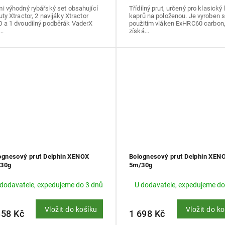
i výhodný rybářský set obsahující
Třídílný prut, určený pro klasický 
uty Xtractor, 2 navijáky Xtractor
kaprů na položenou. Je vyroben 
0 a 1 dvoudílný podběrák VaderX
použitím vláken ExHRC60 carbon
..
získá...
ognesový prut Delphin XENOX
Bolognesový prut Delphin XEN
30g
5m/30g
 dodavatele, expedujeme do 3 dnů
U dodavatele, expedujeme do
Vložit do košíku
Vložit do k
358 Kč
1 698 Kč