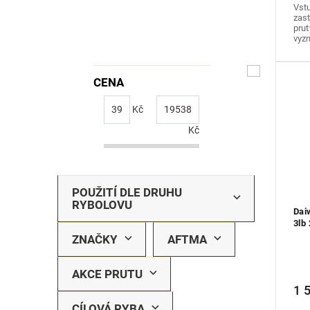
Vst
zas
prut
vyzn
CENA
39
Kč
19538
Kč
POUŽITÍ DLE DRUHU
RYBOLOVU
Dai
3lb
ZNAČKY
AFTMA
AKCE PRUTU
1 
CÍLOVÁ RYBA