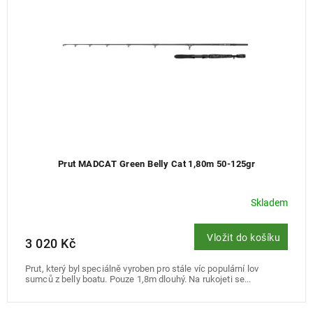
o
d
u
k
t
ů
Prut MADCAT Green Belly Cat 1,80m 50-125gr
Skladem
Vložit do košíku
3 020 Kč
Prut, který byl speciálně vyroben pro stále víc populární lov
sumců z belly boatu. Pouze 1,8m dlouhý. Na rukojeti se...