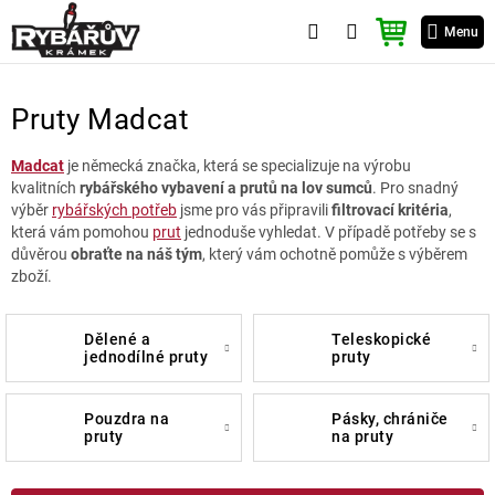
Přejít
NÁKUPNÍ
na
Menu
KOŠÍK
obsah
Pruty Madcat
Madcat
je německá značka, která se specializuje na výrobu
kvalitních
rybářského vybavení a prutů na lov sumců
. Pro snadný
výběr
rybářských potřeb
jsme pro vás připravili
filtrovací kritéria
,
která vám pomohou
prut
jednoduše vyhledat. V případě potřeby se s
důvěrou
obraťte na náš tým
, který vám ochotně pomůže s výběrem
zboží.
dělené a
teleskopické
jednodílné pruty
pruty
pouzdra na
pásky, chrániče
pruty
na pruty