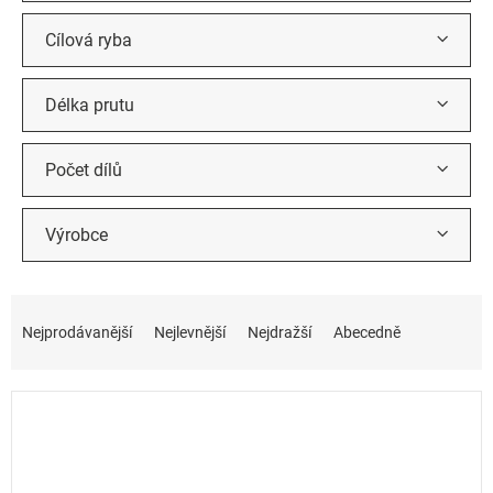
Cílová ryba
Délka prutu
Počet dílů
Výrobce
Ř
a
Nejprodávanější
Nejlevnější
Nejdražší
Abecedně
z
e
n
í
p
r