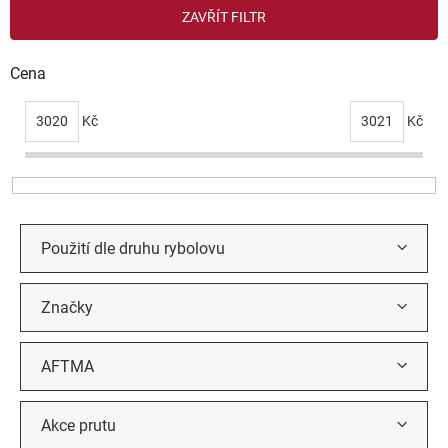
V
ZAVŘÍT FILTR
ý
p
i
Cena
s
p
3020
Kč
3021
Kč
r
o
d
u
k
t
Použití dle druhu rybolovu
ů
Značky
AFTMA
Akce prutu