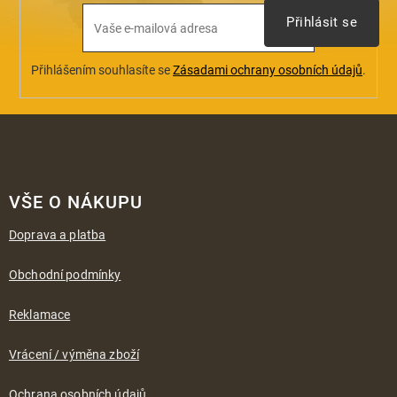
Přihlásit se
Přihlášením souhlasíte se
Zásadami ochrany osobních údajů
.
Z
á
VŠE O NÁKUPU
p
a
Doprava a platba
t
í
Obchodní podmínky
Reklamace
Vrácení / výměna zboží
Ochrana osobních údajů