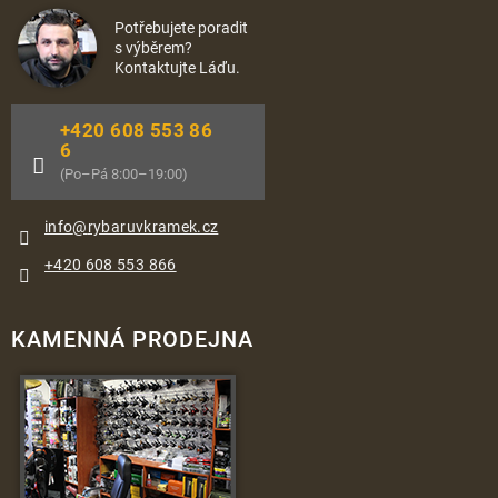
Potřebujete poradit
s výběrem?
Kontaktujte Láďu.
+420 608 553 86
6
(Po–Pá 8:00–19:00)
info
@
rybaruvkramek.cz
+420 608 553 866
KAMENNÁ PRODEJNA