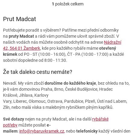
1
položek celkem
O
v
l
Prut Madcat
á
d
Potřebujete poradit s výběrem? Patříme mezi přední odborníky
a
na
pruty Madcat
a rádi vám pomůžeme ulovit správné zboží. V
c
našich vodách nás můžete osobně odchytit na adrese
Nádražní
í
42, 564 01 Žamberk
, kde pro každého rybáře máme
otevřený
p
krámek
od PO - ST (10:00 - 16:00), ČT - PA (10:00 - 17:00) a každé
r
sobotní dopoledne od 8:00 - 11:30.
v
k
Že tak daleko cestu nemáte?
y
v
Nevadí. My vám zboží
doručíme do každého kraje
, bez ohledu na to,
ý
je-li vám domovinou Praha, Brno, České Budějovice, Hradec
p
Králové, Jihlava, Karlovy
i
Vary, Liberec, Olomouc, Ostrava, Pardubice, Plzeň, Ústí nad Labem,
s
Zlín, nebo malá víska s malebným rybníčkem plným kapříků.
u
Své dotazy
nejen na pruty Madcat, ale i na další
rybářské
potřeby
můžete posílat
e-
mailem
:
info@rybaruvkramek.cz,
nebo
telefonicky
každý všední den