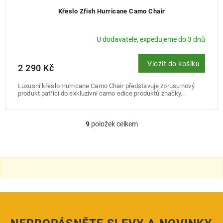
Křeslo Zfish Hurricane Camo Chair
U dodavatele, expedujeme do 3 dnů
Vložit do košíku
2 290 Kč
Luxusní křeslo Hurricane Camo Chair představuje zbrusu nový
produkt patřící do exkluzivní camo edice produktů značky...
9
položek celkem
O
v
l
á
d
a
c
í
p
r
v