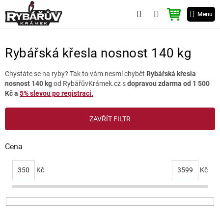
Přejít
NÁKUPNÍ
na
Menu
KOŠÍK
obsah
Rybářská křesla nosnost 140 kg
Chystáte se na ryby? Tak to vám nesmí chybět
Rybářská křesla
nosnost 140 kg
od RybářůvKrámek.cz s
dopravou zdarma od 1 500
Kč a
5% slevou po registraci.
V
ZAVŘÍT FILTR
ý
p
i
Cena
s
p
350
Kč
3599
Kč
r
o
d
u