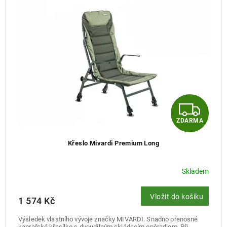
p
r
o
d
u
k
t
ů
Z
ZDARMA
D
Křeslo Mivardi Premium Long
A
R
Skladem
M
Vložit do košíku
1 574 Kč
A
Výsledek vlastního vývoje značky MIVARDI. Snadno přenosné
kaprařské křesílko s dvoudílným skládacím opěradlem. Při...