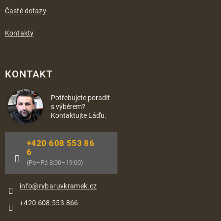
Časté dotazy
Kontakty
KONTAKT
Potřebujete poradit
s výběrem?
Kontaktujte Láďu.
+420 608 553 86
6
(Po–Pá 8:00–19:00)
info
@
rybaruvkramek.cz
+420 608 553 866