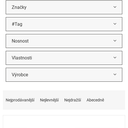
k
t
Značky
ů
#Tag
Nosnost
Vlastnosti
Výrobce
Ř
a
Nejprodávanější
Nejlevnější
Nejdražší
Abecedně
z
e
n
í