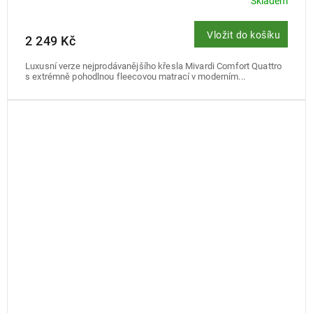
Skladem
Vložit do košíku
2 249 Kč
Luxusní verze nejprodávanějšího křesla Mivardi Comfort Quattro
s extrémně pohodlnou fleecovou matrací v moderním...