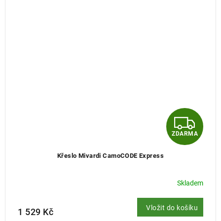
Z
ZDARMA
D
Křeslo Mivardi CamoCODE Express
A
R
Skladem
M
Vložit do košíku
1 529 Kč