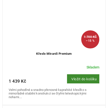
1 700 KČ
–15 %
Křeslo Mivardi Premium
Skladem
Vložit do košíku
1 439 Kč
Velmi pohodlné a snadno přenosné kaprařské křesílko s
mimořádně stabilní konstrukcí se čtyřmi teleskopickými
nohami....