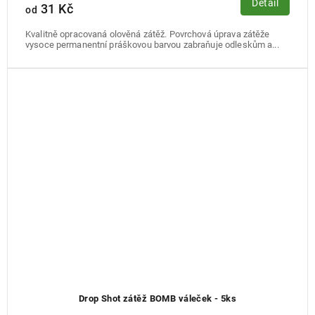
Detail
31 Kč
od
Kvalitně opracovaná olověná zátěž. Povrchová úprava zátěže
vysoce permanentní práškovou barvou zabraňuje odleskům a...
Drop Shot zátěž BOMB váleček - 5ks