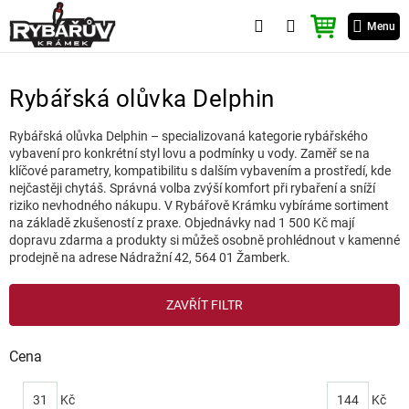
Přejít
NÁKUPNÍ
na
Menu
KOŠÍK
obsah
Rybářská olůvka Delphin
Rybářská olůvka Delphin – specializovaná kategorie rybářského
vybavení pro konkrétní styl lovu a podmínky u vody. Zaměř se na
klíčové parametry, kompatibilitu s dalším vybavením a prostředí, kde
nejčastěji chytáš. Správná volba zvýší komfort při rybaření a sníží
riziko nevhodného nákupu. V Rybářově Krámku vybíráme sortiment
na základě zkušeností z praxe. Objednávky nad 1 500 Kč mají
dopravu zdarma a produkty si můžeš osobně prohlédnout v kamenné
prodejně na adrese Nádražní 42, 564 01 Žamberk.
V
ZAVŘÍT FILTR
ý
p
i
Cena
s
p
31
Kč
144
Kč