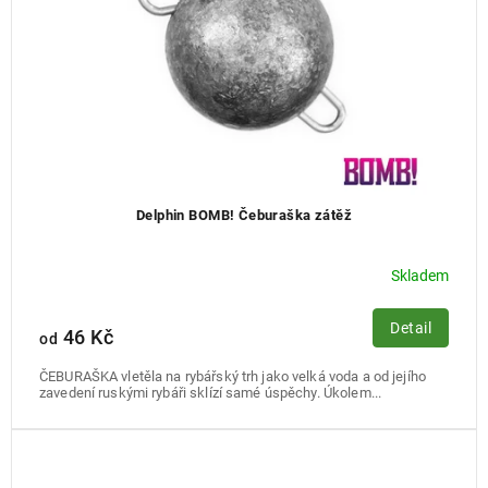
u
k
t
ů
Delphin BOMB! Čeburaška zátěž
Skladem
Detail
46 Kč
od
ČEBURAŠKA vletěla na rybářský trh jako velká voda a od jejího
zavedení ruskými rybáři sklízí samé úspěchy. Úkolem...