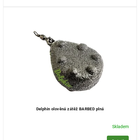
Delphin olověná zátěž BARBED plná
Skladem