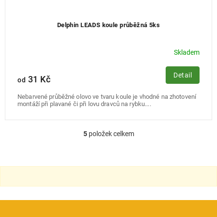
Delphin LEADS koule průběžná 5ks
Skladem
Detail
31 Kč
od
Nebarvené průběžné olovo ve tvaru koule je vhodné na zhotovení
montáží při plavané či při lovu dravců na rybku....
5
položek celkem
O
v
l
á
d
a
c
í
p