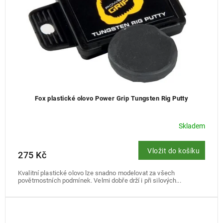
u
k
t
ů
Fox plastické olovo Power Grip Tungsten Rig Putty
Skladem
Vložit do košíku
275 Kč
Kvalitní plastické olovo lze snadno modelovat za všech
povětrnostních podmínek. Velmi dobře drží i při silových...