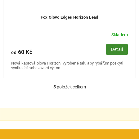
Fox Olovo Edges Horizon Lead
Skladem
Detail
60 Kč
od
Nová kaprová olova Horizon, vyrobené tak, aby rybářům poskytl
vynikající nahazovací výkon.
5
položek celkem
O
v
l
á
d
a
c
í
p