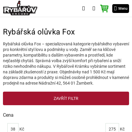
Přejít
NÁKUPNÍ
na
Menu
KOŠÍK
obsah
Rybářská olůvka Fox
Rybářská olůvka Fox – specializovaná kategorie rybářského vybavení
pro konkrétní styl lovu a podmínky u vody. Zaměř se na klíčové
parametry, kompatibilitu s dalším vybavením a prostředí, kde
nejčastěji chytáš. Správná volba zvýší komfort při rybaření a sníží
riziko nevhodného nákupu. V Rybářově Krámku vybíráme sortiment
na základě zkušeností z praxe. Objednávky nad 1 500 Kč mají
dopravu zdarma a produkty si můžeš osobně prohlédnout v kamenné
prodejně na adrese Nádražní 42, 564 01 Žamberk.
V
ZAVŘÍT FILTR
ý
p
i
Cena
s
p
38
Kč
275
Kč