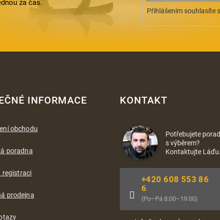
ednou za čas.
Přihlášením souhlasíte 
EČNÉ INFORMACE
KONTAKT
ení obchodu
Potřebujete porad
s výběrem?
ká poradna
Kontaktujte Láďu
 registraci
+420 608 553 86
6
á prodejna
(Po–Pá 8:00–19:00)
otazy