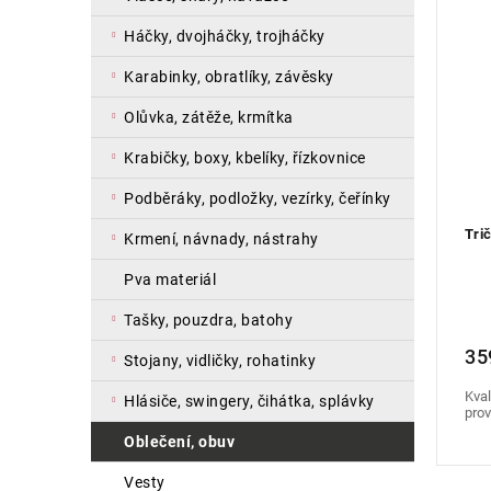
n
s
a
í
p
háčky, dvojháčky, trojháčky
n
p
r
e
r
o
karabinky, obratlíky, závěsky
l
o
d
olůvka, zátěže, krmítka
d
u
u
k
krabičky, boxy, kbelíky, řízkovnice
k
t
t
ů
podběráky, podložky, vezírky, čeřínky
ů
Tri
krmení, návnady, nástrahy
pva materiál
tašky, pouzdra, batohy
35
stojany, vidličky, rohatinky
Kval
hlásiče, swingery, čihátka, splávky
prov
oblečení, obuv
vesty