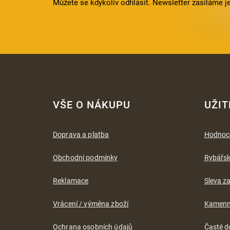
Můžete se kdykoliv odhlásit. Newsletter zasíláme j
Z
á
VŠE O NÁKUPU
UŽIT
p
a
t
Doprava a platba
Hodnoc
í
Obchodní podmínky
Rybářs
Reklamace
Sleva za
Vrácení / výměna zboží
Kamenn
Ochrana osobních údajů
Časté d