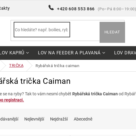
takty
+420 608 553 866
(Po–Pá 8:00–19:00
HLEDAT
LOV KAPRŮ
LOV NA FEEDER A PLAVANÁ
LOV DRA
TRIČKA
rybářská trička caiman
ářská trička Caiman
e se na ryby? Tak to vám nesmí chybět
Rybářská trička Caiman
od Rybář
o registraci.
dávanější
Nejlevnější
Nejdražší
Abecedně