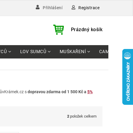
Registrace
Přihlášení
)
NÁKUPNÍ
Prázdný košík
KOŠÍK
VCŮ
LOV SUMCŮ
MUŠKAŘENÍ
CAMPING
ůvKrámek.cz s
dopravou zdarma od 1 500 Kč a
5%
2
položek celkem