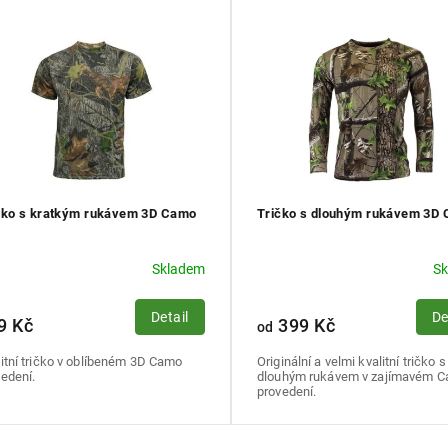
čko s kratkým rukávem 3D Camo
Tričko s dlouhým rukávem 3D
Skladem
S
Detail
De
9 Kč
399 Kč
od
itní tričko v oblíbeném 3D Camo
Originální a velmi kvalitní tričko s
edení.
dlouhým rukávem v zajímavém 
provedení.