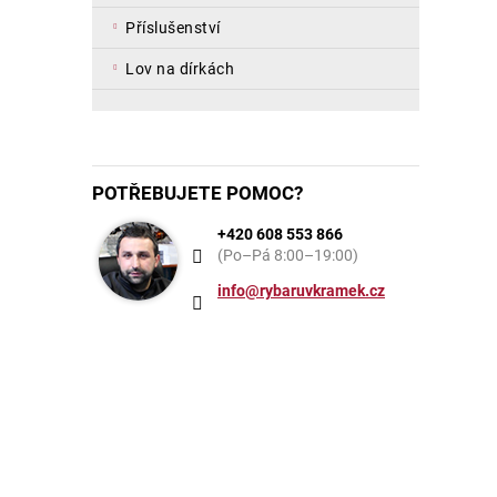
příslušenství
lov na dírkách
POTŘEBUJETE POMOC?
+420 608 553 866
(Po–Pá 8:00–19:00)
info@rybaruvkramek.cz