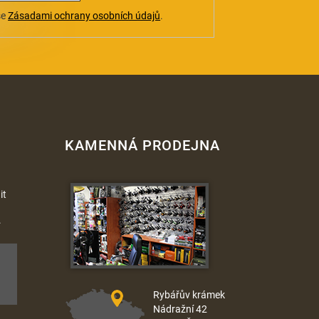
se
Zásadami ochrany osobních údajů
.
KAMENNÁ PRODEJNA
it
.
Rybářův krámek
Nádražní 42