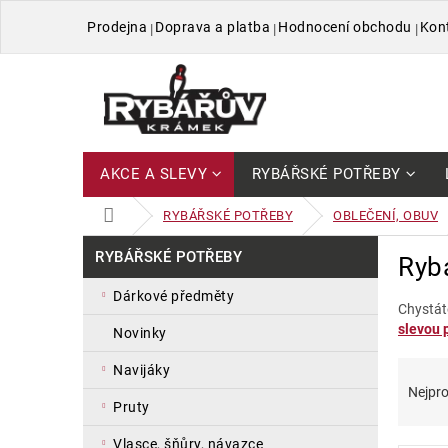
Přejít
Prodejna
Doprava a platba
Hodnocení obchodu
Kon
na
obsah
AKCE A SLEVY
RYBÁŘSKÉ POTŘEBY
DOMŮ
RYBÁŘSKÉ POTŘEBY
OBLEČENÍ, OBUV
P
Přeskočit
RYBÁŘSKÉ POTŘEBY
Ryb
kategorie
o
s
dárkové předměty
t
Chystát
slevou p
r
novinky
a
Ř
V
navijáky
n
a
ý
Nejpro
n
pruty
z
p
í
e
i
p
vlasce, šňůry, návazce