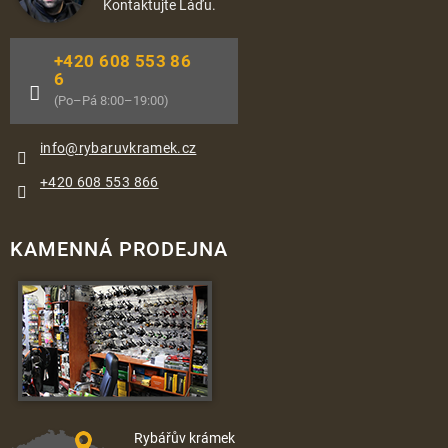
Kontaktujte Láďu.
+420 608 553 86
6
(Po–Pá 8:00–19:00)
info
@
rybaruvkramek.cz
+420 608 553 866
KAMENNÁ PRODEJNA
Rybářův krámek