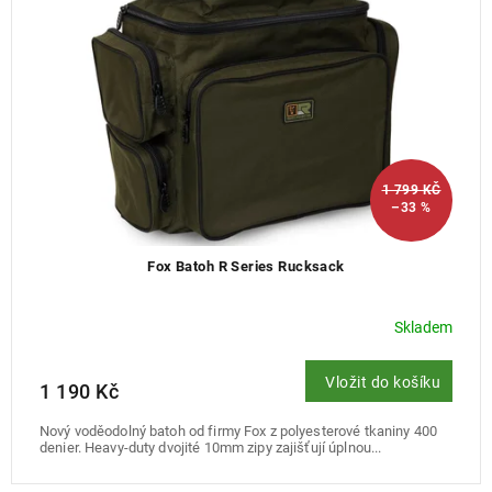
1 799 KČ
–33 %
Fox Batoh R Series Rucksack
Skladem
Vložit do košíku
1 190 Kč
Nový voděodolný batoh od firmy Fox z polyesterové tkaniny 400
denier. Heavy-duty dvojité 10mm zipy zajišťují úplnou...