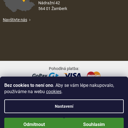
Nádražní 42
564 01 Žamberk
Navštivte nás
Pohodlná platba:
Bez cookies to není ono
. Aby se vám lépe nakupovalo,
Oblíbené způsoby dopravy:
používáme na webu
cookies
.
Nastavení
Nově zaregistrované zákazníci obdrží slevu 5% hned po prvním
Na UX & Web Design je tu
Lukáš Dubina
Vytvořil Shoptet
přihlášení! Sleva se nevztahuje na jíž zlevněné zboží! Přejeme Vám
Odmítnout
Souhlasím