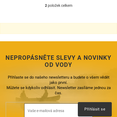
2
položek celkem
O
v
l
á
d
a
c
í
p
r
NEPROPÁSNĚTE SLEVY A NOVINKY
v
k
OD VODY
y
v
ý
Přihlaste se do našeho newsletteru a budete o všem vědět
p
jako první.
i
Můžete se kdykoliv odhlásit. Newsletter zasíláme jednou za
s
čas.
u
Přihlásit se