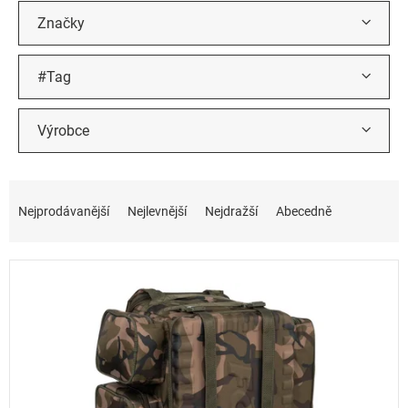
k
t
Značky
ů
#Tag
Výrobce
Ř
a
Nejprodávanější
Nejlevnější
Nejdražší
Abecedně
z
e
n
í
p
r
o
d
u