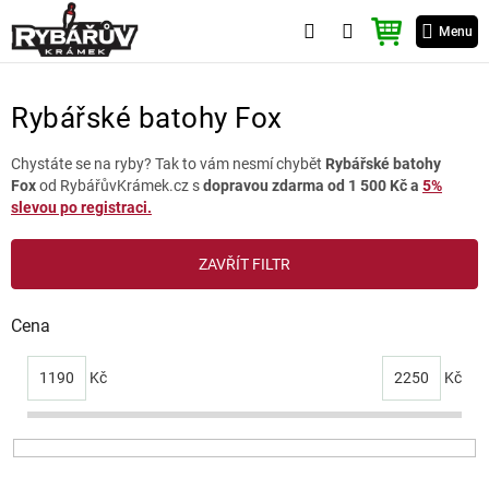
Přejít
NÁKUPNÍ
na
Menu
KOŠÍK
obsah
Rybářské batohy Fox
Chystáte se na ryby? Tak to vám nesmí chybět
Rybářské batohy
Fox
od RybářůvKrámek.cz s
dopravou zdarma od 1 500 Kč a
5%
slevou po registraci.
V
ZAVŘÍT FILTR
ý
p
i
Cena
s
p
1190
Kč
2250
Kč
r
o
d
u