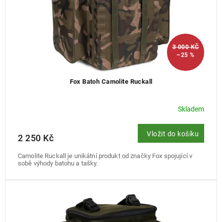
k
t
ů
3 000 KČ
–25 %
Fox Batoh Camolite Ruckall
Skladem
Vložit do košíku
2 250 Kč
Camolite Ruckall je unikátní produkt od značky Fox spojující v
sobě výhody batohu a tašky.