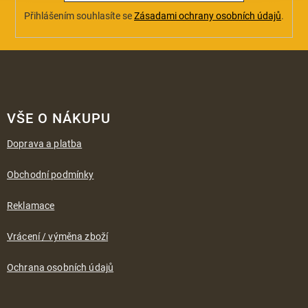
Přihlášením souhlasíte se
Zásadami ochrany osobních údajů
.
Z
á
VŠE O NÁKUPU
p
a
Doprava a platba
t
í
Obchodní podmínky
Reklamace
Vrácení / výměna zboží
Ochrana osobních údajů