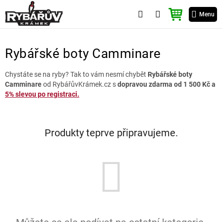
Přejít
NÁKUPNÍ
na
Menu
KOŠÍK
obsah
Rybářské boty Camminare
Chystáte se na ryby? Tak to vám nesmí chybět
Rybářské boty
Camminare
od RybářůvKrámek.cz s
dopravou zdarma od 1 500 Kč a
5% slevou po registraci.
Produkty teprve připravujeme.