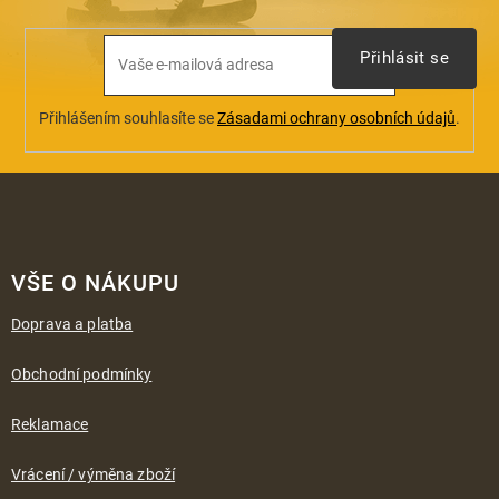
Přihlásit se
Přihlášením souhlasíte se
Zásadami ochrany osobních údajů
.
Z
á
VŠE O NÁKUPU
p
a
Doprava a platba
t
í
Obchodní podmínky
Reklamace
Vrácení / výměna zboží