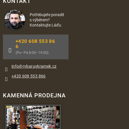
KONTAKT
Potřebujete poradit
s výběrem?
Kontaktujte Láďu.
+420 608 553 86
6
(Po–Pá 8:00–19:00)
info
@
rybaruvkramek.cz
+420 608 553 866
KAMENNÁ PRODEJNA