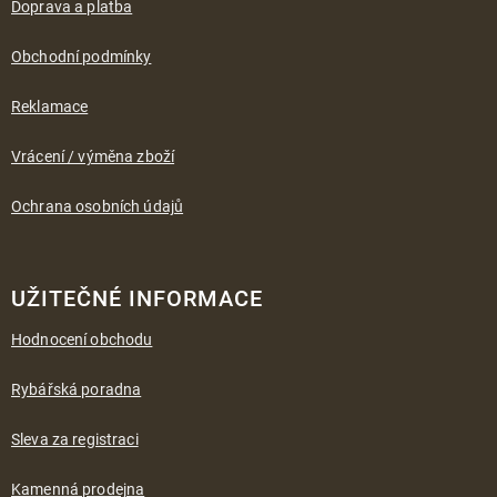
a
Doprava a platba
t
í
Obchodní podmínky
Reklamace
Vrácení / výměna zboží
Ochrana osobních údajů
UŽITEČNÉ INFORMACE
Hodnocení obchodu
Rybářská poradna
Sleva za registraci
Kamenná prodejna