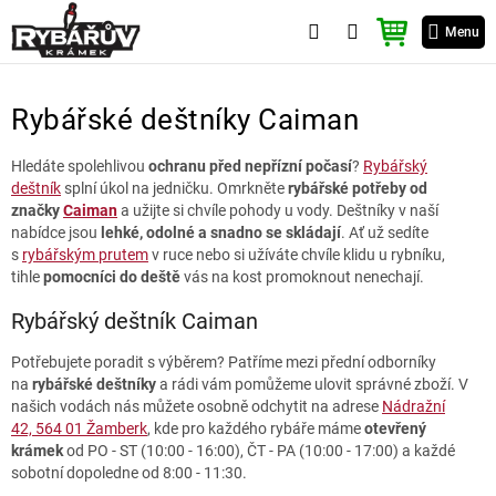
Přejít
NÁKUPNÍ
na
Menu
KOŠÍK
obsah
Rybářské deštníky Caiman
Hledáte spolehlivou
ochranu před nepřízní počasí
?
Rybářský
deštník
splní úkol na jedničku. Omrkněte
rybářské potřeby od
značky
Caiman
a užijte si chvíle pohody u vody
. Deštníky v naší
nabídce jsou
lehké, odolné a snadno se skládají
. Ať už sedíte
s
rybářským prutem
v ruce nebo si užíváte chvíle klidu u rybníku,
tihle
pomocníci do deště
vás na kost promoknout nenechají.
Rybářský deštník Caiman
Potřebujete poradit s výběrem? Patříme mezi přední odborníky
na
rybářské deštníky
a rádi vám pomůžeme ulovit správné zboží. V
našich vodách nás můžete osobně odchytit na adrese
Nádražní
42, 564 01 Žamberk
, kde pro každého rybáře máme
otevřený
krámek
od PO - ST (10:00 - 16:00), ČT - PA (10:00 - 17:00) a každé
sobotní dopoledne od 8:00 - 11:30.