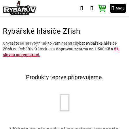
Přejít
NÁKUPNÍ
na
Menu
KOŠÍK
obsah
Rybářské hlásiče Zfish
Chystáte se na ryby? Tak to vám nesmí chybět
Rybářské hlásiče
Zfish
od RybářůvKrámek.cz s
dopravou zdarma od 1 500 Kč a
5%
slevou po registraci.
Produkty teprve připravujeme.