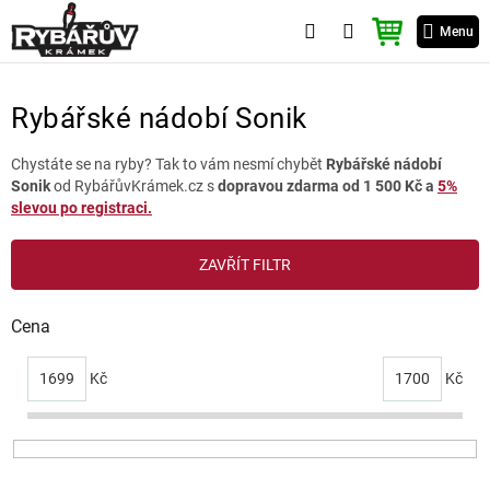
Přejít
NÁKUPNÍ
na
Menu
KOŠÍK
obsah
Rybářské nádobí Sonik
Chystáte se na ryby? Tak to vám nesmí chybět
Rybářské nádobí
Sonik
od RybářůvKrámek.cz s
dopravou zdarma od 1 500 Kč a
5%
slevou po registraci.
V
ZAVŘÍT FILTR
ý
p
i
Cena
s
p
1699
Kč
1700
Kč
r
o
d
u