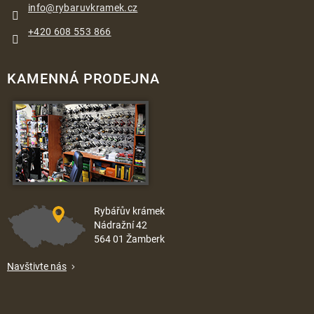
info
@
rybaruvkramek.cz
+420 608 553 866
KAMENNÁ PRODEJNA
Rybářův krámek
Nádražní 42
564 01 Žamberk
Navštivte nás