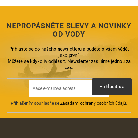
c
í
p
r
NEPROPÁSNĚTE SLEVY A NOVINKY
v
k
OD VODY
y
v
ý
Přihlaste se do našeho newsletteru a budete o všem vědět
p
jako první.
i
Můžete se kdykoliv odhlásit. Newsletter zasíláme jednou za
s
čas.
u
Přihlásit se
Přihlášením souhlasíte se
Zásadami ochrany osobních údajů
.