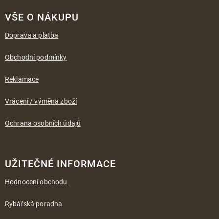
Z
á
VŠE O NÁKUPU
p
a
Doprava a platba
t
í
Obchodní podmínky
Reklamace
Vrácení / výměna zboží
Ochrana osobních údajů
UŽITEČNÉ INFORMACE
Hodnocení obchodu
Rybářská poradna