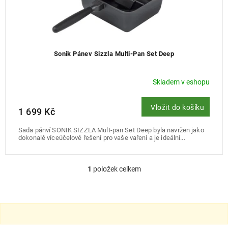
Sonik Pánev Sizzla Multi-Pan Set Deep
Skladem v eshopu
Vložit do košíku
1 699 Kč
Sada pánví SONIK SIZZLA Mult-pan Set Deep byla navržen jako
dokonalé víceúčelové řešení pro vaše vaření a je ideální...
1
položek celkem
O
v
l
á
d
a