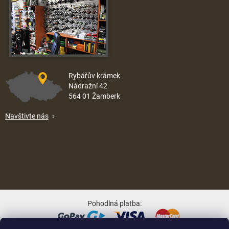
Rybářův krámek
Nádražní 42
564 01 Žamberk
Navštivte nás
Pohodlná platba: