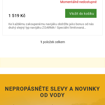
Momentálně nedostupné
Vložit do košíku
1 519 Kč
Ke každému zakoupenému navijáku obdržíte jako bonus od nás
druhý stejný typ navijáku ZDARMA ! Speciální limitovaná...
1
položek celkem
O
v
l
á
d
a
c
í
p
r
NEPROPÁSNĚTE SLEVY A NOVINKY
v
k
OD VODY
y
v