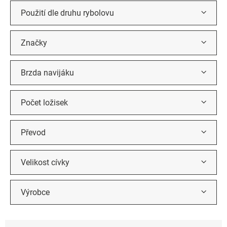
k
t
Použití dle druhu rybolovu
ů
Značky
Brzda navijáku
Počet ložisek
Převod
Velikost cívky
Výrobce
Ř