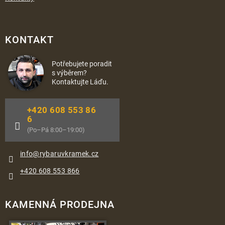
KONTAKT
Potřebujete poradit
s výběrem?
Kontaktujte Láďu.
+420 608 553 86
6
(Po–Pá 8:00–19:00)
info
@
rybaruvkramek.cz
+420 608 553 866
KAMENNÁ PRODEJNA