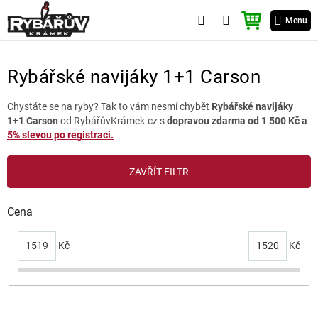
Přejít
NÁKUPNÍ
na
Menu
KOŠÍK
obsah
Rybářské navijáky 1+1 Carson
Chystáte se na ryby? Tak to vám nesmí chybět
Rybářské navijáky
1+1 Carson
od RybářůvKrámek.cz s
dopravou zdarma od 1 500 Kč a
5% slevou po registraci.
V
ZAVŘÍT FILTR
ý
p
i
Cena
s
p
1519
Kč
1520
Kč
r
o
d
u