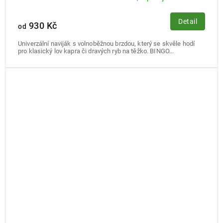
Detail
930 Kč
od
Univerzální naviják s volnoběžnou brzdou, který se skvěle hodí
pro klasický lov kapra či dravých ryb na těžko. BINGO...