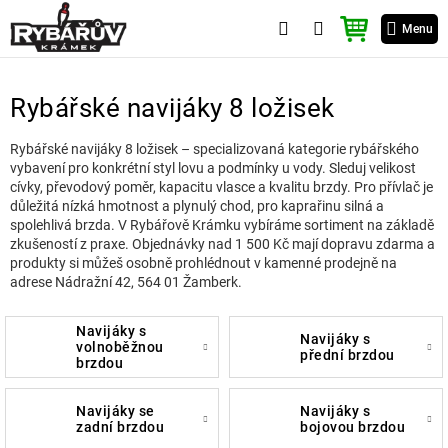
Přejít
NÁKUPNÍ
na
Menu
KOŠÍK
obsah
Rybářské navijáky 8 ložisek
Rybářské navijáky 8 ložisek – specializovaná kategorie rybářského
vybavení pro konkrétní styl lovu a podmínky u vody. Sleduj velikost
cívky, převodový poměr, kapacitu vlasce a kvalitu brzdy. Pro přívlač je
důležitá nízká hmotnost a plynulý chod, pro kaprařinu silná a
spolehlivá brzda. V Rybářově Krámku vybíráme sortiment na základě
zkušeností z praxe. Objednávky nad 1 500 Kč mají dopravu zdarma a
produkty si můžeš osobně prohlédnout v kamenné prodejně na
adrese Nádražní 42, 564 01 Žamberk.
navijáky s
navijáky s
volnoběžnou
přední brzdou
brzdou
navijáky se
navijáky s
zadní brzdou
bojovou brzdou