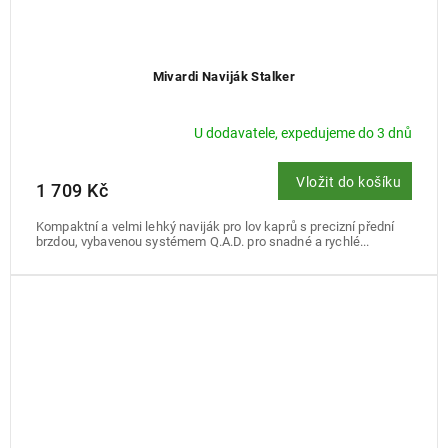
Mivardi Naviják Stalker
U dodavatele, expedujeme do 3 dnů
Vložit do košíku
1 709 Kč
Kompaktní a velmi lehký naviják pro lov kaprů s precizní přední
brzdou, vybavenou systémem Q.A.D. pro snadné a rychlé...