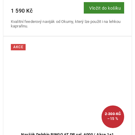
Vložit do košíku
1 590 Kč
Kvalitní feederový naviják od Okumy, který lze použit i na lehkou
kaprařinu.
AKCE
2 300 KČ
–15 %
Naviják Delphin BINGO 6T DP vel. 6000 / Akce 1+1