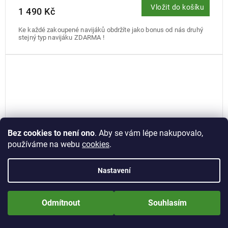
Vložit do košíku
1 490 Kč
Ke každé zakoupené navijáků obdržíte jako bonus od nás druhý
stejný typ navijáku ZDARMA !
Bez cookies to není ono
. Aby se vám lépe nakupovalo,
používáme na webu
cookies
.
Nastavení
Nově zaregistrované zákazníci obdrží slevu 5% hned po prvním
přihlášení! Sleva se nevztahuje na jíž zlevněné zboží! Přejeme Vám
Odmítnout
Souhlasím
příjemné nakupování.
Naviják ESP Onyx Compact Big Pit