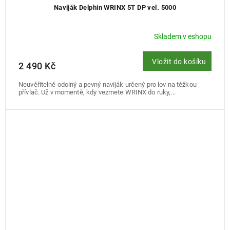
Naviják Delphin WRINX 5T DP vel. 5000
Skladem v eshopu
Vložit do košíku
2 490 Kč
Neuvěřitelně odolný a pevný naviják určený pro lov na těžkou
přívlač. Už v momentě, kdy vezmete WRINX do ruky,...