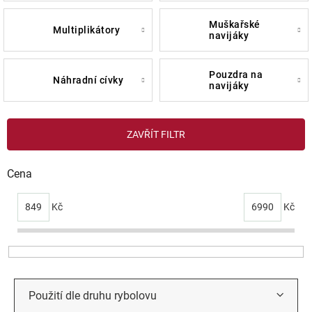
muškařské
multiplikátory
navijáky
pouzdra na
náhradní cívky
navijáky
V
ZAVŘÍT FILTR
ý
p
i
Cena
s
p
849
Kč
6990
Kč
r
o
d
u
k
t
Použití dle druhu rybolovu
ů