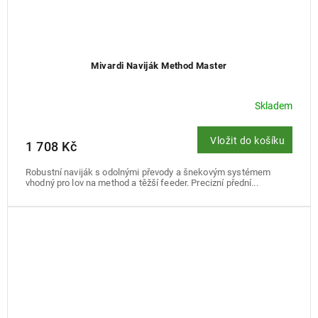
Mivardi Naviják Method Master
Skladem
Vložit do košíku
1 708 Kč
Robustní naviják s odolnými převody a šnekovým systémem
vhodný pro lov na method a těžší feeder. Precizní přední...