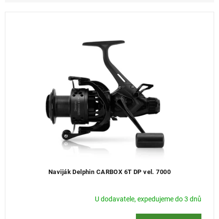
e
n
í
p
r
o
d
u
k
t
ů
Naviják Delphin CARBOX 6T DP vel. 7000
U dodavatele, expedujeme do 3 dnů