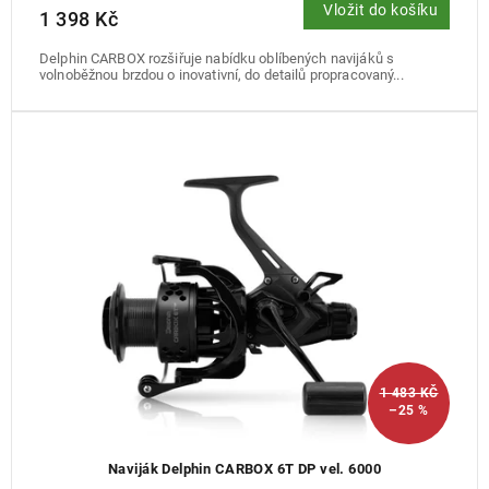
Vložit do košíku
1 398 Kč
Delphin CARBOX rozšiřuje nabídku oblíbených navijáků s
volnoběžnou brzdou o inovativní, do detailů propracovaný...
1 483 KČ
–25 %
Naviják Delphin CARBOX 6T DP vel. 6000