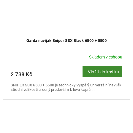
Garda naviják Sniper SSX Black 6500 + 5500
Skladem v eshopu
Vložit do košíku
2 738 Kč
SNIPER SSX 6500 + 5500 je technicky vyspělý univerzální naviják
střední velikosti určený především k lovu kaprů....