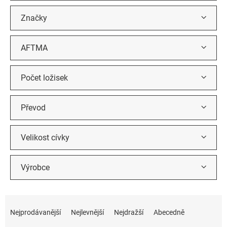
Značky
AFTMA
Počet ložisek
Převod
Velikost cívky
Výrobce
Ř
a
Nejprodávanější
Nejlevnější
Nejdražší
Abecedně
z