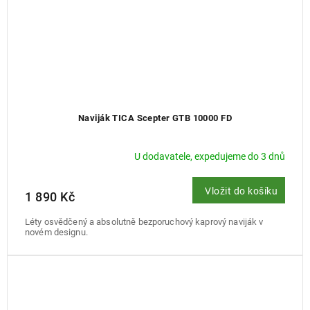
Naviják TICA Scepter GTB 10000 FD
U dodavatele, expedujeme do 3 dnů
Vložit do košíku
1 890 Kč
Léty osvědčený a absolutně bezporuchový kaprový naviják v
novém designu.