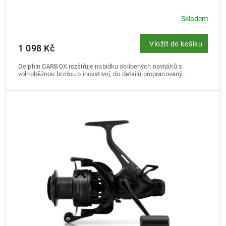
Skladem
Vložit do košíku
1 098 Kč
Delphin CARBOX rozšiřuje nabídku oblíbených navijáků s
volnoběžnou brzdou o inovativní, do detailů propracovaný...