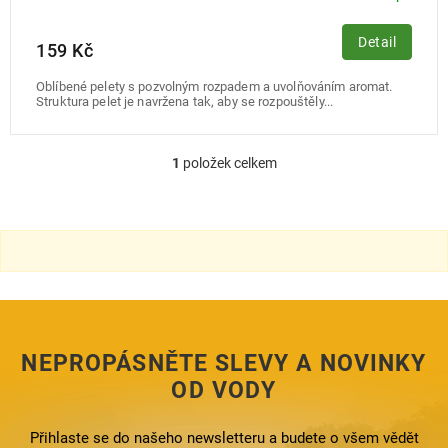
Detail
159 Kč
Oblíbené pelety s pozvolným rozpadem a uvolňováním aromat.
Struktura pelet je navržena tak, aby se rozpouštěly...
1
položek celkem
O
v
l
á
d
a
c
í
p
r
NEPROPÁSNĚTE SLEVY A NOVINKY
v
k
OD VODY
y
v
ý
Přihlaste se do našeho newsletteru a budete o všem vědět