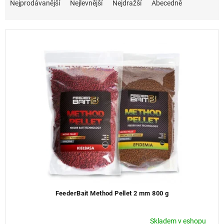
a
Nejprodávanější
Nejlevnější
Nejdražší
Abecedně
z
e
n
í
p
r
o
d
u
k
t
ů
FeederBait Method Pellet 2 mm 800 g
Skladem v eshopu