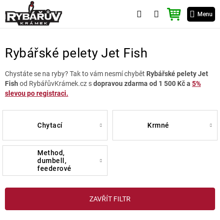
Přejít
NÁKUPNÍ
na
Menu
KOŠÍK
obsah
Rybářské pelety Jet Fish
Chystáte se na ryby? Tak to vám nesmí chybět
Rybářské pelety Jet
Fish
od RybářůvKrámek.cz s
dopravou zdarma od 1 500 Kč a
5%
slevou po registraci.
chytací
krmné
method,
dumbell,
feederové
V
ZAVŘÍT FILTR
ý
p