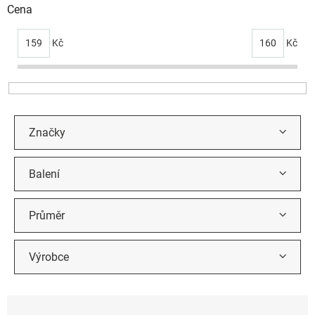
i
Cena
s
p
159
Kč
160
Kč
r
o
d
u
k
t
Značky
ů
Balení
Průměr
Výrobce
Ř