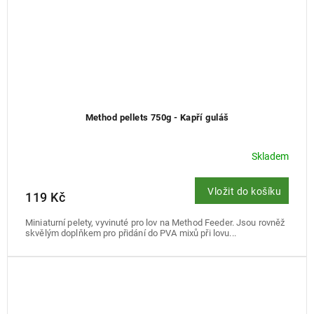
Method pellets 750g - Kapří guláš
Skladem
Vložit do košíku
119 Kč
Miniaturní pelety, vyvinuté pro lov na Method Feeder. Jsou rovněž
skvělým doplňkem pro přidání do PVA mixů při lovu...