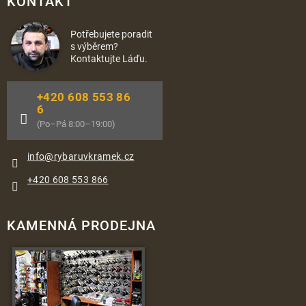
KONTAKT
Potřebujete poradit
s výběrem?
Kontaktujte Láďu.
+420 608 553 86
6
(Po–Pá 8:00–19:00)
info
@
rybaruvkramek.cz
+420 608 553 866
KAMENNÁ PRODEJNA