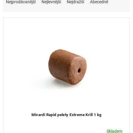
a
Nejprodávanější
Nejlevnější
Nejdražší
Abecedně
z
e
n
í
p
r
o
d
u
k
t
ů
Mivardi Rapid pelety Extreme Krill 1 kg
Skladem