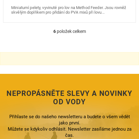
Miniaturní pelety, vyvinuté pro lov na Method Feeder. Jsou rovněž
skvělým doplňkem pro přidání do PVA mixů při lovu...
6
položek celkem
O
v
l
á
d
a
c
í
p
r
NEPROPÁSNĚTE SLEVY A NOVINKY
v
k
OD VODY
y
v
ý
Přihlaste se do našeho newsletteru a budete o všem vědět
p
jako první.
i
Můžete se kdykoliv odhlásit. Newsletter zasíláme jednou za
s
čas.