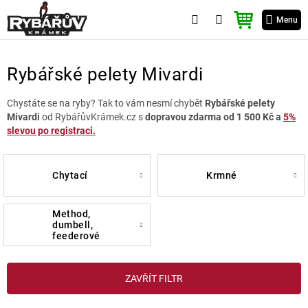
Přejít
NÁKUPNÍ
na
Menu
KOŠÍK
obsah
Rybářské pelety Mivardi
Chystáte se na ryby? Tak to vám nesmí chybět
Rybářské pelety
Mivardi
od RybářůvKrámek.cz s
dopravou zdarma od 1 500 Kč a
5%
slevou po registraci.
chytací
krmné
method,
dumbell,
feederové
V
ZAVŘÍT FILTR
ý
p