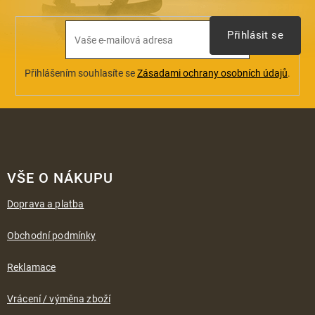
u
Přihlásit se
Přihlášením souhlasíte se
Zásadami ochrany osobních údajů
.
Z
á
VŠE O NÁKUPU
p
a
Doprava a platba
t
í
Obchodní podmínky
Reklamace
Vrácení / výměna zboží