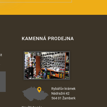
KAMENNÁ PRODEJNA
it
.
Rybářův krámek
Nádražní 42
564 01 Žamberk