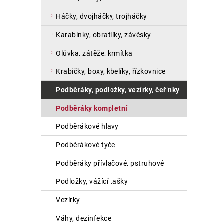
a
háčky, dvojháčky, trojháčky
n
e
karabinky, obratlíky, závěsky
l
olůvka, zátěže, krmítka
krabičky, boxy, kbelíky, řízkovnice
podběráky, podložky, vezírky, čeřínky
podběráky kompletní
podběrákové hlavy
podběrákové tyče
podběráky přívlačové, pstruhové
podložky, vážící tašky
vezírky
váhy, dezinfekce