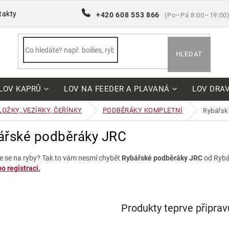
takty
+420 608 553 866
(Po–Pá 8:00–19:00
HLEDAT
LOV KAPRŮ
LOV NA FEEDER A PLAVANÁ
LOV DRA
OŽKY, VEZÍRKY, ČEŘÍNKY
PODBĚRÁKY KOMPLETNÍ
rybářs
ářské podběráky JRC
e se na ryby? Tak to vám nesmí chybět
Rybářské podběráky JRC
od Rybá
o registraci.
Produkty teprve připra