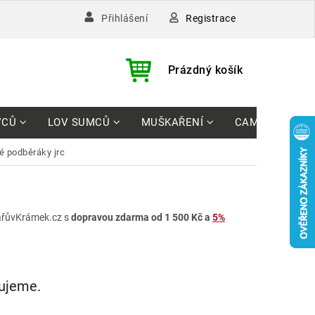
Registrace
Přihlášení
)
NÁKUPNÍ
Prázdný košík
KOŠÍK
VCŮ
LOV SUMCŮ
MUŠKAŘENÍ
CAMPING
ké podběráky jrc
řůvKrámek.cz s
dopravou zdarma od 1 500 Kč a
5%
vujeme.