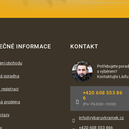
EČNÉ INFORMACE
KONTAKT
ení obchodu
Potřebujete porad
s výběrem?
ká poradna
Kontaktujte Láďu
 registraci
+420 608 553 86
6
á prodejna
(Po–Pá 8:00–19:00)
otazy
info
@
rybaruvkramek.cz
+420 608 553 866
ty