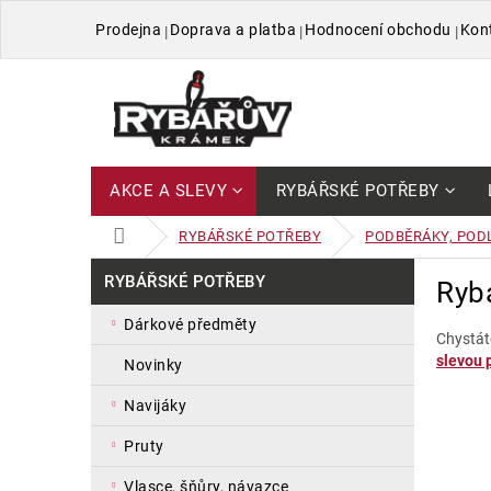
Přejít
Prodejna
Doprava a platba
Hodnocení obchodu
Kon
na
obsah
AKCE A SLEVY
RYBÁŘSKÉ POTŘEBY
DOMŮ
RYBÁŘSKÉ POTŘEBY
PODBĚRÁKY, PODL
P
Přeskočit
RYBÁŘSKÉ POTŘEBY
Ryb
kategorie
o
s
dárkové předměty
t
Chystát
slevou p
r
novinky
a
navijáky
n
n
pruty
í
p
vlasce, šňůry, návazce