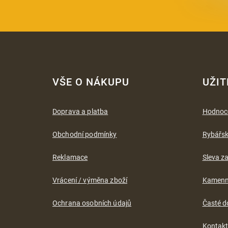
Z
á
VŠE O NÁKUPU
UŽIT
p
a
t
Doprava a platba
Hodnoc
í
Obchodní podmínky
Rybářs
Reklamace
Sleva za
Vrácení / výměna zboží
Kamenn
Ochrana osobních údajů
Časté d
Kontak