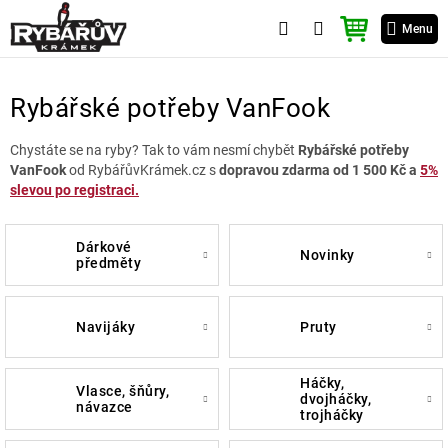
Přejít
NÁKUPNÍ
na
Menu
KOŠÍK
obsah
Rybářské potřeby VanFook
Chystáte se na ryby? Tak to vám nesmí chybět
Rybářské potřeby
VanFook
od RybářůvKrámek.cz s
dopravou zdarma od 1 500 Kč a
5%
slevou po registraci.
dárkové
novinky
předměty
navijáky
pruty
háčky,
vlasce, šňůry,
dvojháčky,
návazce
trojháčky