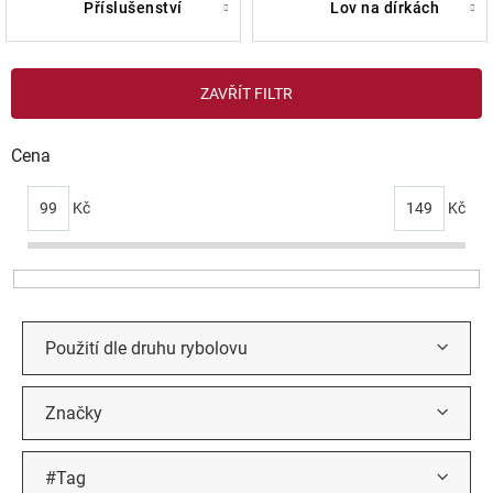
příslušenství
lov na dírkách
V
ZAVŘÍT FILTR
ý
p
i
Cena
s
p
99
Kč
149
Kč
r
o
d
u
k
t
Použití dle druhu rybolovu
ů
Značky
#Tag