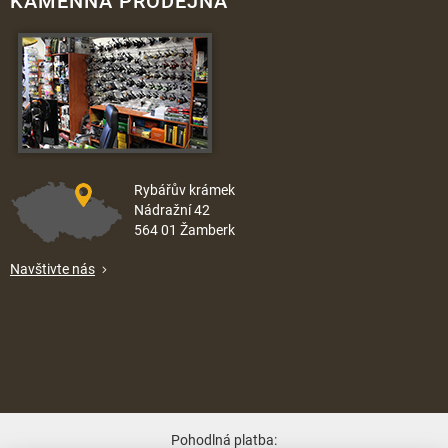
KAMENNÁ PRODEJNA
Rybářův krámek
Nádražní 42
564 01 Žamberk
Navštivte nás
Pohodlná platba: