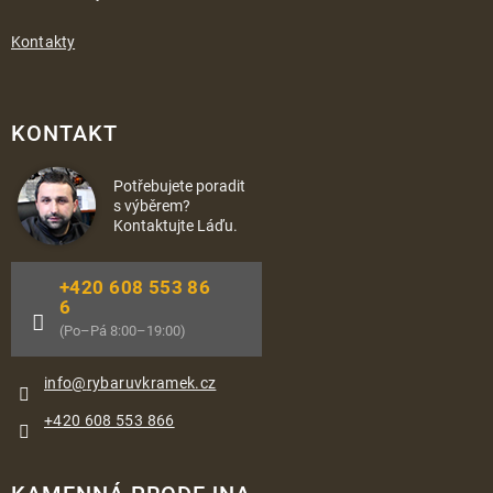
Kontakty
KONTAKT
Potřebujete poradit
s výběrem?
Kontaktujte Láďu.
+420 608 553 86
6
(Po–Pá 8:00–19:00)
info
@
rybaruvkramek.cz
+420 608 553 866