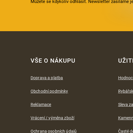
Můžete se kdykoliv odhlásit. Newsletter zasíláme j
Z
á
VŠE O NÁKUPU
UŽIT
p
a
t
Doprava a platba
Hodnoc
í
Obchodní podmínky
Rybářs
Reklamace
Sleva za
Vrácení / výměna zboží
Kamenn
Ochrana osobních údajů
Časté d