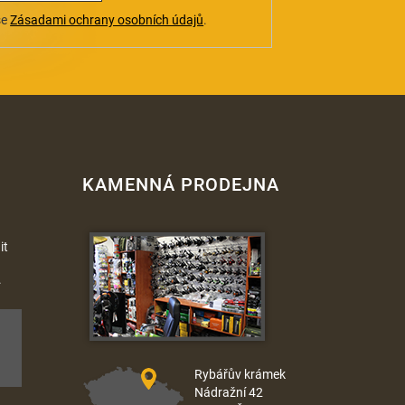
se
Zásadami ochrany osobních údajů
.
KAMENNÁ PRODEJNA
it
.
Rybářův krámek
Nádražní 42