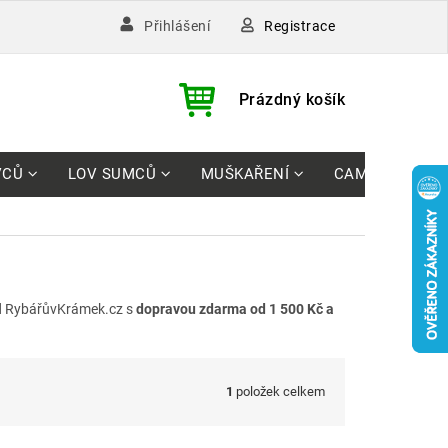
Registrace
Přihlášení
)
NÁKUPNÍ
Prázdný košík
KOŠÍK
VCŮ
LOV SUMCŮ
MUŠKAŘENÍ
CAMPING
 RybářůvKrámek.cz s
dopravou zdarma od 1 500 Kč a
1
položek celkem