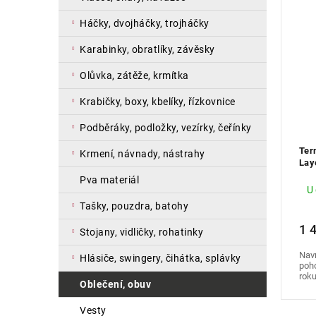
n
s
a
í
p
háčky, dvojháčky, trojháčky
n
p
r
e
r
o
karabinky, obratlíky, závěsky
l
o
d
olůvka, zátěže, krmítka
d
u
u
k
krabičky, boxy, kbelíky, řízkovnice
k
t
t
ů
podběráky, podložky, vezírky, čeřínky
ů
Ter
krmení, návnady, nástrahy
Lay
pva materiál
U
tašky, pouzdra, batohy
1 
stojany, vidličky, rohatinky
Navr
hlásiče, swingery, čihátka, splávky
poho
roku
oblečení, obuv
vesty