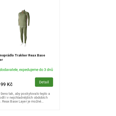
moprádlo Trakker Reax Base
er
 dodavatele, expedujeme do 3 dnů
Detail
499 Kč
ženo tak, aby poskytovalo teplo a
dlí i v nejchladnějších obdobích
. Reax Base Layer je možné...