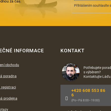
ednou za čas.
Přihlášením souhlasíte 
EČNÉ INFORMACE
KONTAKT
ení obchodu
Potřebujete porad
s výběrem?
ká poradna
Kontaktujte Láďu
 registraci
+420 608 553 86
6
á prodejna
(Po–Pá 8:00–19:00)
otazy