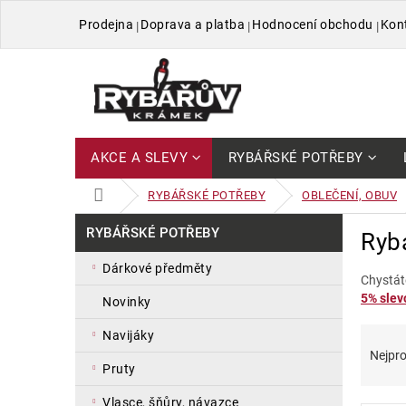
Přejít
Prodejna
Doprava a platba
Hodnocení obchodu
Kon
na
obsah
AKCE A SLEVY
RYBÁŘSKÉ POTŘEBY
DOMŮ
RYBÁŘSKÉ POTŘEBY
OBLEČENÍ, OBUV
P
Přeskočit
RYBÁŘSKÉ POTŘEBY
Ryb
kategorie
o
s
dárkové předměty
t
Chystát
5% slevo
r
novinky
a
Ř
V
navijáky
n
a
ý
Nejpro
n
pruty
z
p
í
e
i
p
vlasce, šňůry, návazce