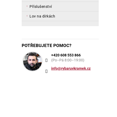
příslušenství
lov na dírkách
POTŘEBUJETE POMOC?
+420 608 553 866
(Po–Pá 8:00–19:00)
info@rybaruvkramek.cz