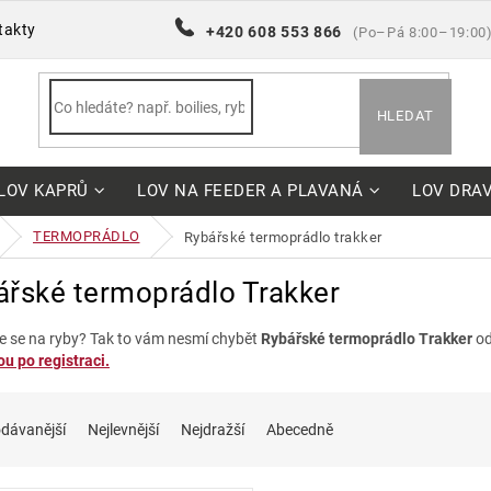
takty
+420 608 553 866
(Po–Pá 8:00–19:00
HLEDAT
LOV KAPRŮ
LOV NA FEEDER A PLAVANÁ
LOV DRA
TERMOPRÁDLO
rybářské termoprádlo trakker
ářské termoprádlo Trakker
e se na ryby? Tak to vám nesmí chybět
Rybářské termoprádlo Trakker
od
u po registraci.
dávanější
Nejlevnější
Nejdražší
Abecedně