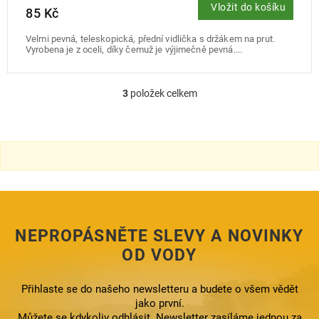
Vložit do košíku
85 Kč
Velmi pevná, teleskopická, přední vidlička s držákem na prut.
Vyrobena je z oceli, díky čemuž je výjimečně pevná....
3
položek celkem
O
v
l
á
d
a
c
í
p
r
NEPROPÁSNĚTE SLEVY A NOVINKY
v
k
OD VODY
y
v
ý
Přihlaste se do našeho newsletteru a budete o všem vědět
p
jako první.
i
Můžete se kdykoliv odhlásit. Newsletter zasíláme jednou za