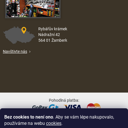
Rybářův krámek
Nádražní 42
564 01 Žamberk
Navštivte nás
Pohodlná platba:
Bez cookies to není ono
. Aby se vám lépe nakupovalo,
Oblíbené způsoby dopravy:
používáme na webu
cookies
.