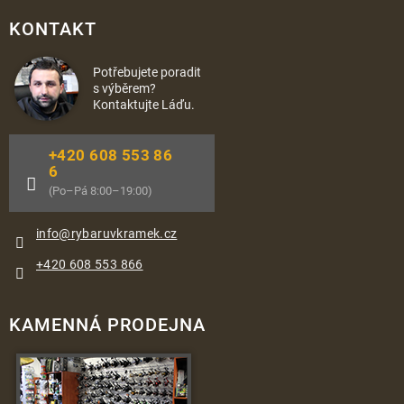
KONTAKT
Potřebujete poradit
s výběrem?
Kontaktujte Láďu.
+420 608 553 86
6
(Po–Pá 8:00–19:00)
info
@
rybaruvkramek.cz
+420 608 553 866
KAMENNÁ PRODEJNA