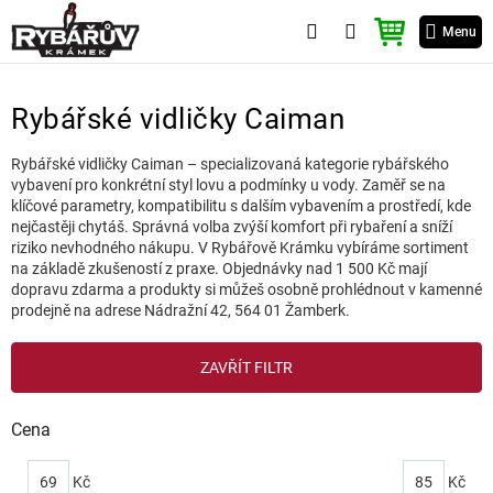
Přejít
NÁKUPNÍ
na
Menu
KOŠÍK
obsah
Rybářské vidličky Caiman
Rybářské vidličky Caiman – specializovaná kategorie rybářského
vybavení pro konkrétní styl lovu a podmínky u vody. Zaměř se na
klíčové parametry, kompatibilitu s dalším vybavením a prostředí, kde
nejčastěji chytáš. Správná volba zvýší komfort při rybaření a sníží
riziko nevhodného nákupu. V Rybářově Krámku vybíráme sortiment
na základě zkušeností z praxe. Objednávky nad 1 500 Kč mají
dopravu zdarma a produkty si můžeš osobně prohlédnout v kamenné
prodejně na adrese Nádražní 42, 564 01 Žamberk.
V
ZAVŘÍT FILTR
ý
p
i
Cena
s
p
69
Kč
85
Kč