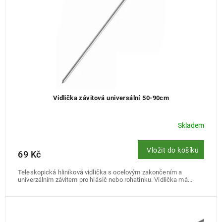
u
k
t
ů
Vidlička závitová universální 50-90cm
Skladem
Vložit do košíku
69 Kč
Teleskopická hliníková vidlička s ocelovým zakončením a
univerzálním závitem pro hlásič nebo rohatinku. Vidlička má...