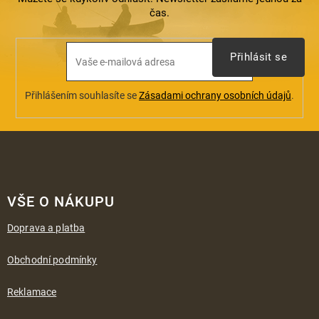
s
čas.
u
Přihlásit se
Přihlášením souhlasíte se
Zásadami ochrany osobních údajů
.
Z
á
VŠE O NÁKUPU
p
a
Doprava a platba
t
í
Obchodní podmínky
Reklamace