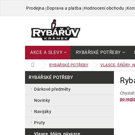
Přejít
Prodejna
Doprava a platba
Hodnocení obchodu
Kon
na
obsah
AKCE A SLEVY
RYBÁŘSKÉ POTŘEBY
DOMŮ
RYBÁŘSKÉ POTŘEBY
VLASCE, ŠŇŮRY, 
P
Přeskočit
RYBÁŘSKÉ POTŘEBY
Ryb
kategorie
o
s
dárkové předměty
t
Chystát
po regis
r
novinky
a
navijáky
n
n
pruty
í
p
vlasce, šňůry, návazce