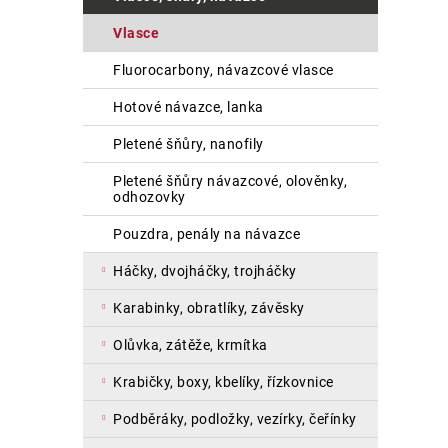
a
vlasce
n
e
fluorocarbony, návazcové vlasce
l
hotové návazce, lanka
pletené šňůry, nanofily
pletené šňůry návazcové, olověnky,
odhozovky
pouzdra, penály na návazce
háčky, dvojháčky, trojháčky
karabinky, obratlíky, závěsky
olůvka, zátěže, krmítka
krabičky, boxy, kbelíky, řízkovnice
podběráky, podložky, vezírky, čeřínky