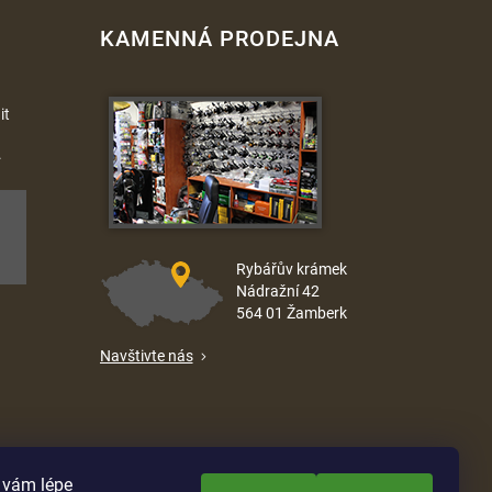
KAMENNÁ PRODEJNA
it
.
Rybářův krámek
Nádražní 42
564 01 Žamberk
Navštivte nás
e vám lépe