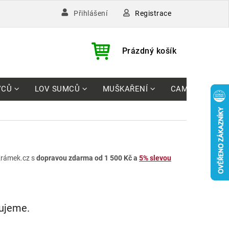
Registrace
Přihlášení
)
NÁKUPNÍ
Prázdný košík
KOŠÍK
VCŮ
LOV SUMCŮ
MUŠKAŘENÍ
CAMPING
rámek.cz s
dopravou zdarma od 1 500 Kč a
5% slevou
vujeme.