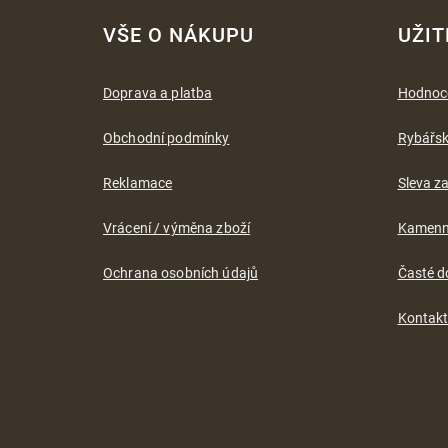
Z
á
VŠE O NÁKUPU
UŽIT
p
a
t
Doprava a platba
Hodnoc
í
Obchodní podmínky
Rybářs
Reklamace
Sleva za
Vrácení / výměna zboží
Kamenn
Ochrana osobních údajů
Časté d
Kontak