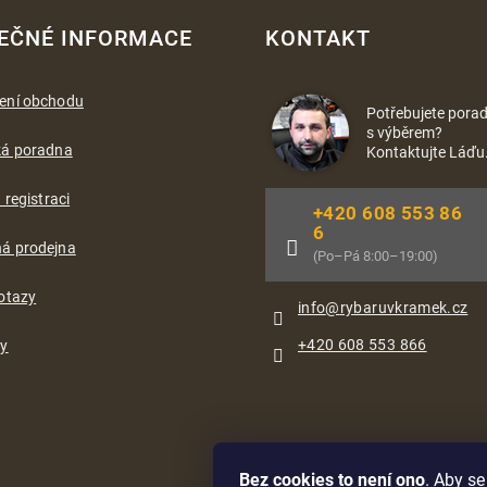
EČNÉ INFORMACE
KONTAKT
ení obchodu
Potřebujete porad
s výběrem?
ká poradna
Kontaktujte Láďu
 registraci
+420 608 553 86
6
á prodejna
(Po–Pá 8:00–19:00)
otazy
info
@
rybaruvkramek.cz
+420 608 553 866
ty
Bez cookies to není ono
. Aby s