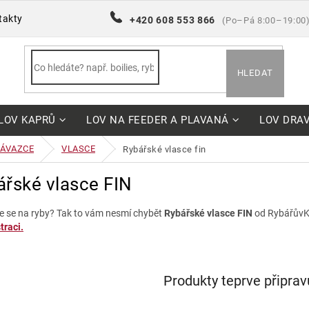
takty
+420 608 553 866
(Po–Pá 8:00–19:00
HLEDAT
LOV KAPRŮ
LOV NA FEEDER A PLAVANÁ
LOV DRA
NÁVAZCE
VLASCE
rybářské vlasce fin
ářské vlasce FIN
e se na ryby? Tak to vám nesmí chybět
Rybářské vlasce FIN
od RybářůvK
traci.
Produkty teprve připra