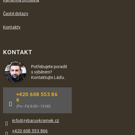
Časté dotazy
Kontakty
KONTAKT
Potřebujete poradit
s výběrem?
Kontaktujte Láďu.
+420 608 553 86
6
(Po–Pá 8:00–19:00)
info
@
rybaruvkramek.cz
+420 608 553 866