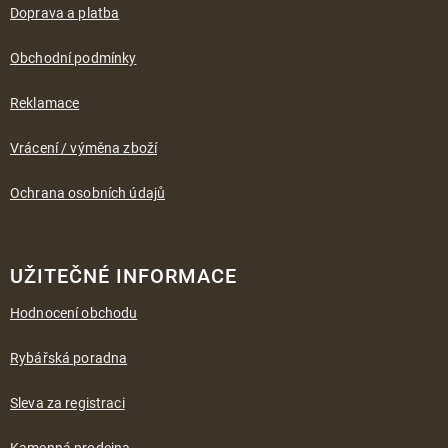
a
Doprava a platba
t
í
Obchodní podmínky
Reklamace
Vrácení / výměna zboží
Ochrana osobních údajů
UŽITEČNÉ INFORMACE
Hodnocení obchodu
Rybářská poradna
Sleva za registraci
Kamenná prodejna