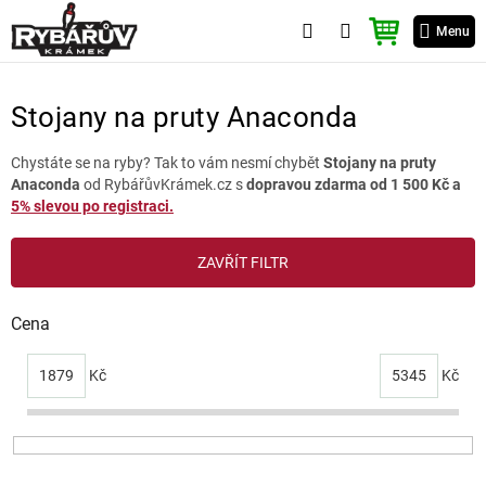
Přejít
NÁKUPNÍ
na
Menu
KOŠÍK
obsah
Stojany na pruty Anaconda
Chystáte se na ryby? Tak to vám nesmí chybět
Stojany na pruty
Anaconda
od RybářůvKrámek.cz s
dopravou zdarma od 1 500 Kč a
5% slevou po registraci.
V
ZAVŘÍT FILTR
ý
p
i
Cena
s
p
1879
Kč
5345
Kč
r
o
d
u