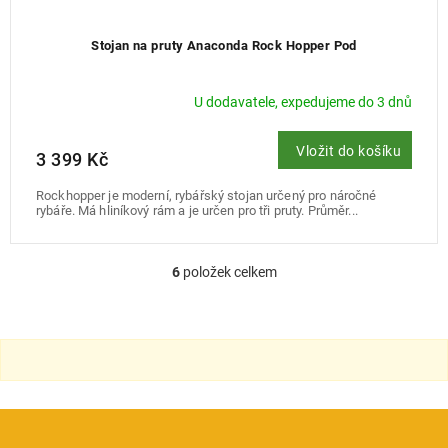
Stojan na pruty Anaconda Rock Hopper Pod
U dodavatele, expedujeme do 3 dnů
Vložit do košíku
3 399 Kč
Rockhopper je moderní, rybářský stojan určený pro náročné
rybáře. Má hliníkový rám a je určen pro tři pruty. Průměr...
6
položek celkem
O
v
l
á
d
a
c
í
p