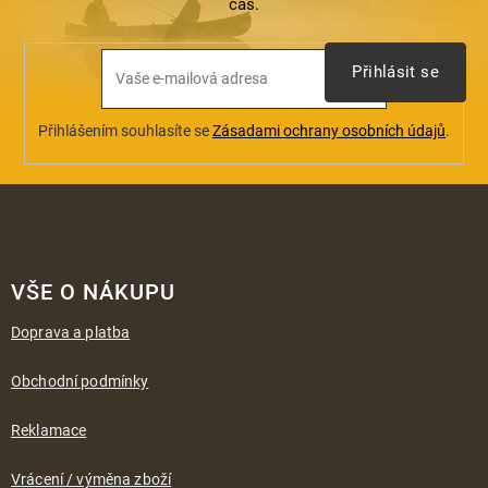
s
čas.
u
Přihlásit se
Přihlášením souhlasíte se
Zásadami ochrany osobních údajů
.
Z
á
VŠE O NÁKUPU
p
a
Doprava a platba
t
í
Obchodní podmínky
Reklamace
Vrácení / výměna zboží