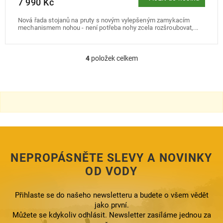
7 990 Kč
Nová řada stojanů na pruty s novým vylepšeným zamykacím
mechanismem nohou - není potřeba nohy zcela rozšroubovat,...
4
položek celkem
O
v
l
á
d
a
c
í
p
r
NEPROPÁSNĚTE SLEVY A NOVINKY
v
k
OD VODY
y
v
ý
Přihlaste se do našeho newsletteru a budete o všem vědět
p
jako první.
i
Můžete se kdykoliv odhlásit. Newsletter zasíláme jednou za