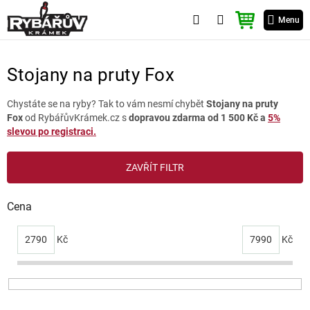
Přejít
NÁKUPNÍ
na
Menu
KOŠÍK
obsah
Stojany na pruty Fox
Chystáte se na ryby? Tak to vám nesmí chybět
Stojany na pruty
Fox
od RybářůvKrámek.cz s
dopravou zdarma od 1 500 Kč a
5%
slevou po registraci.
V
ZAVŘÍT FILTR
ý
p
i
Cena
s
p
2790
Kč
7990
Kč
r
o
d
u