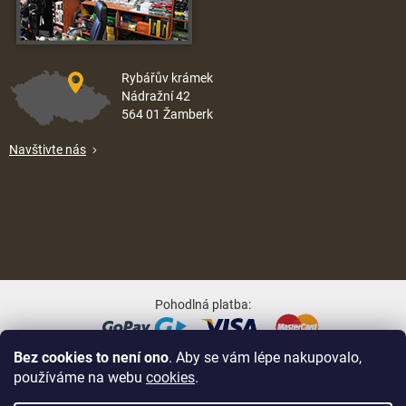
Rybářův krámek
Nádražní 42
564 01 Žamberk
Navštivte nás
Pohodlná platba:
Bez cookies to není ono
. Aby se vám lépe nakupovalo,
Oblíbené způsoby dopravy:
používáme na webu
cookies
.