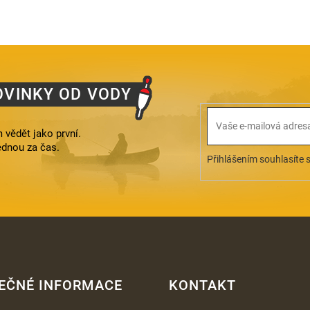
OVINKY OD VODY
 vědět jako první.
ednou za čas.
Přihlášením souhlasíte 
EČNÉ INFORMACE
KONTAKT