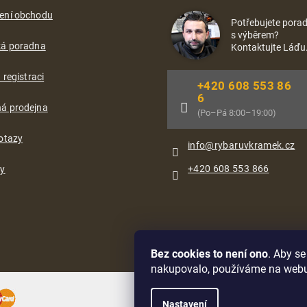
ení obchodu
Potřebujete porad
s výběrem?
ká poradna
Kontaktujte Láďu
 registraci
+420 608 553 86
6
á prodejna
(Po–Pá 8:00–19:00)
otazy
info
@
rybaruvkramek.cz
+420 608 553 866
ty
Bez cookies to není ono
. Aby s
nakupovalo, používáme na web
Oblíbené způsoby dopravy:
Nastavení