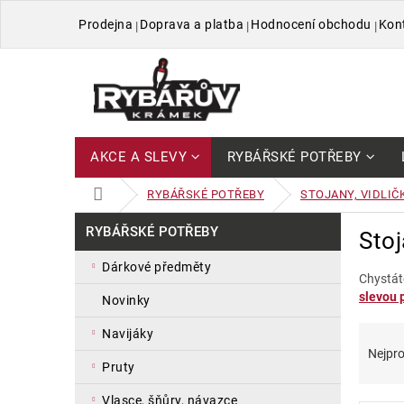
Přejít
Prodejna
Doprava a platba
Hodnocení obchodu
Kon
na
obsah
AKCE A SLEVY
RYBÁŘSKÉ POTŘEBY
DOMŮ
RYBÁŘSKÉ POTŘEBY
STOJANY, VIDLIČ
P
Přeskočit
RYBÁŘSKÉ POTŘEBY
Stoj
kategorie
o
s
dárkové předměty
t
Chystát
slevou p
r
novinky
a
Ř
V
navijáky
n
a
ý
Nejpro
n
pruty
z
p
í
e
i
p
vlasce, šňůry, návazce