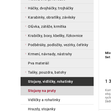
n
s
a
í
p
háčky, dvojháčky, trojháčky
n
p
r
e
r
o
karabinky, obratlíky, závěsky
l
o
d
olůvka, zátěže, krmítka
d
u
u
k
krabičky, boxy, kbelíky, řízkovnice
k
t
t
ů
podběráky, podložky, vezírky, čeřínky
ů
Miv
krmení, návnady, nástrahy
Set
pva materiál
tašky, pouzdra, batohy
1 
stojany, vidličky, rohatinky
Komp
stojany na pruty
sto
rych
vidličky a rohatinky
žádn
hrazdy, stojanky