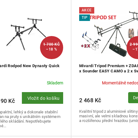
AKCE
TIP
1 700 KČ
2 9
–18 %
–1
ardi Rodpod New Dynasty Quick
Mivardi Tripod Premium + ZD
x Sounder EASY CAMO a 2 x S
Arm Easy
Skladem
Momentálně nedo
De
Vložit do košíku
2 468 Kč
390 Kč
Kvalitní tripod z aluminiové slitiny
aktní, lehký a dokonale stabilní
masivní, ale velmi skladnou kons
jan na pruty s unikátním systémem
a rozšířenou přední hrazdou (umís
lého skládání. Nepotřebujete
é...