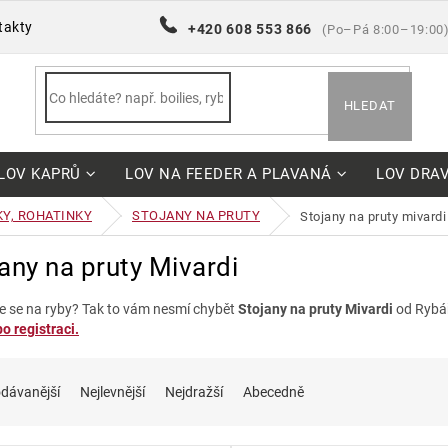
takty
+420 608 553 866
(Po–Pá 8:00–19:00
HLEDAT
LOV KAPRŮ
LOV NA FEEDER A PLAVANÁ
LOV DRA
KY, ROHATINKY
STOJANY NA PRUTY
stojany na pruty mivardi
any na pruty Mivardi
e se na ryby? Tak to vám nesmí chybět
Stojany na pruty Mivardi
od Rybá
o registraci.
dávanější
Nejlevnější
Nejdražší
Abecedně