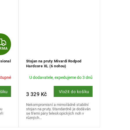
Z
ARMA
D
sional
Stojan na pruty Mivardi Rodpod
A
Hardcore XL (6 nohou)
R
stupné
U dodavatele, expedujeme do 3 dnů
M
ošíku
Vložit do košíku
3 329 Kč
A
Nekompromisní a mimořádně stabilní
ou
stojan na pruty. Standardně je dodáván
ři
se třemi páry teleskopických noh v
různých...