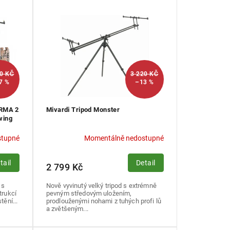
90 KČ
3 220 KČ
7 %
–13 %
ARMA 2
Mivardi Tripod Monster
wing
stupné
Momentálně nedostupné
tail
Detail
2 799 Kč
 s
Nově vyvinutý velký tripod s extrémně
trukcí
pevným středovým uložením,
tění...
prodlouženými nohami z tuhých profi lů
a zvětšeným...