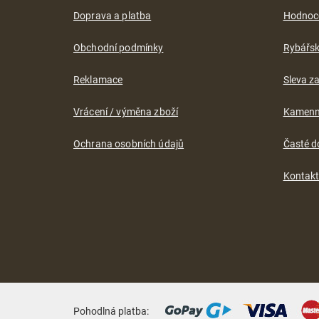
t
Doprava a platba
Hodnoc
í
Obchodní podmínky
Rybářs
Reklamace
Sleva za
Vrácení / výměna zboží
Kamenn
Ochrana osobních údajů
Časté d
Kontak
Pohodlná platba: