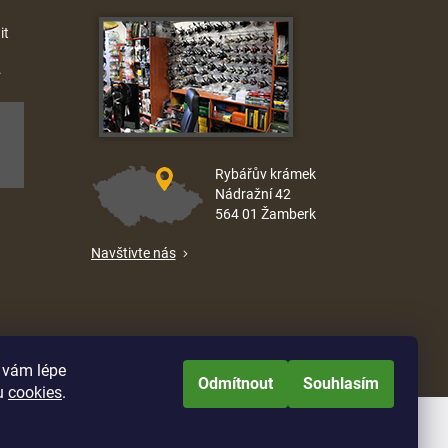
it
.
Rybářův krámek
Nádražní 42
564 01 Žamberk
Navštivte nás
e vám lépe
Odmítnout
Souhlasím
u
cookies
.