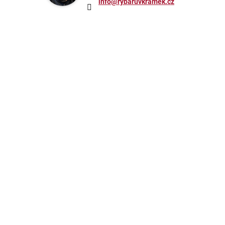
info@rybaruvkramek.cz