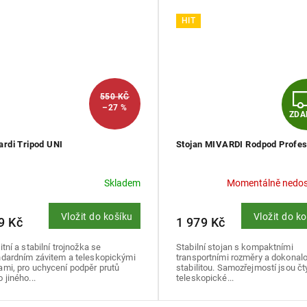
HIT
550 KČ
–27 %
ZD
ardi Tripod UNI
Stojan MIVARDI Rodpod Profes
Skladem
Momentálně nedo
Vložit do košíku
Vložit do k
9 Kč
1 979 Kč
itní a stabilní trojnožka se
Stabilní stojan s kompaktními
ndardním závitem a teleskopickými
transportními rozměry a dokonal
ami, pro uchycení podpěr prutů
stabilitou. Samozřejmostí jsou čty
 jiného...
teleskopické...