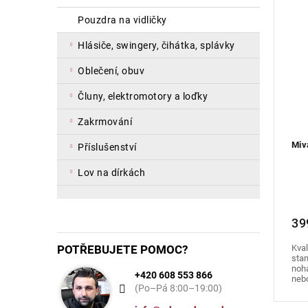
pouzdra na vidličky
hlásiče, swingery, čihátka, splávky
oblečení, obuv
čluny, elektromotory a loďky
zakrmování
Miv
příslušenství
lov na dírkách
39
POTŘEBUJETE POMOC?
Kval
sta
noh
+420 608 553 866
nebo
(Po–Pá 8:00–19:00)