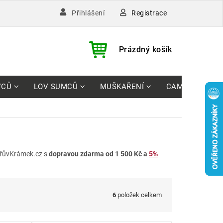
Registrace
Přihlášení
)
NÁKUPNÍ
Prázdný košík
KOŠÍK
VCŮ
LOV SUMCŮ
MUŠKAŘENÍ
CAMPING
řůvKrámek.cz s
dopravou zdarma od 1 500 Kč a
5%
6
položek celkem