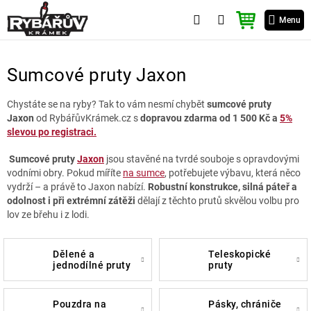
Přejít
NÁKUPNÍ
na
Menu
KOŠÍK
obsah
Sumcové pruty Jaxon
Chystáte se na ryby? Tak to vám nesmí chybět
sumcové pruty
Jaxon
od RybářůvKrámek.cz s
dopravou zdarma od 1 500 Kč a
5%
slevou po registraci.
Sumcové pruty
Jaxon
jsou stavěné na tvrdé souboje s opravdovými
vodními obry. Pokud míříte
na sumce
, potřebujete výbavu, která něco
vydrží – a právě to Jaxon nabízí.
Robustní konstrukce, silná páteř a
odolnost i při extrémní zátěži
dělají z těchto prutů skvělou volbu pro
lov ze břehu i z lodi.
dělené a
teleskopické
jednodílné pruty
pruty
pouzdra na
pásky, chrániče