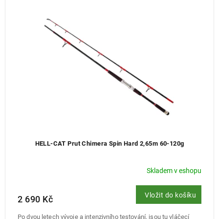
p
r
o
d
u
k
t
ů
HELL-CAT Prut Chimera Spin Hard 2,65m 60-120g
Skladem v eshopu
Vložit do košíku
2 690 Kč
Po dvou letech vývoje a intenzivního testování, jsou tu vláčecí