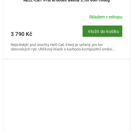
HELL-CAT Prut Kronoss Bestia 3,1m 600-1000g
Skladem v eshopu
Vložit do košíku
3 790 Kč
Nejsilnější prut značky Hell-Cat, který je určený pro lov
obrovských ryb. Uhlíkový blank s karbono-kompozitní směsí...