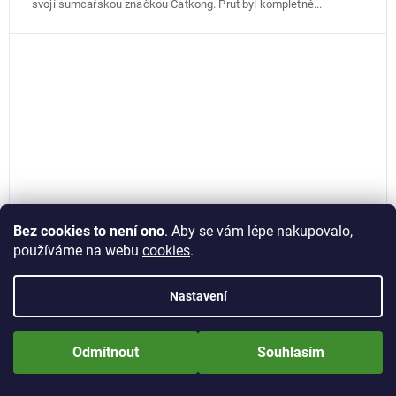
svojí sumcařskou značkou Catkong. Prut byl kompletně...
Bez cookies to není ono
. Aby se vám lépe nakupovalo,
používáme na webu
cookies
.
Nastavení
Prut Deluxe Catfish 2,4m 400g
Nově zaregistrované zákazníci obdrží slevu 5% hned po prvním
přihlášení! Sleva se nevztahuje na jíž zlevněné zboží! Přejeme Vám
Odmítnout
Souhlasím
příjemné nakupování.
Skladem v eshopu