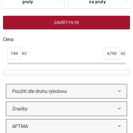
pruty
na pruty
V
ZAVŘÍT FILTR
ý
p
i
Cena
s
p
749
Kč
6790
Kč
r
o
d
u
k
t
Použití dle druhu rybolovu
ů
Značky
AFTMA