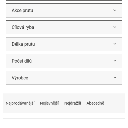
Akce prutu
Cílová ryba
Délka prutu
Počet dílů
Výrobce
Ř
a
Nejprodávanější
Nejlevnější
Nejdražší
Abecedně
z
e
n
í