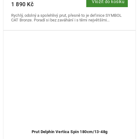
Vložit do košíku
1 890 Kč
Rychlý, odolný a spolehlivý prut, přesně to je definice SYMBOL
CAT Bronze. Poradí si bez zaváhání i s těmi největšími...
Prut Delphin Vertica Spin 180cm/13-48g