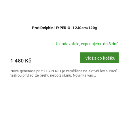
Prut Delphin HYPERIO II 240cm/120g
U dodavatele, expedujeme do 3 dnů
Vložit do košíku
1 480 Kč
Nová generace prutu HYPERIO je zaměřena na aktivní lov sumců
těžkou přívlačí ze břehu nebo z člunu. Novinka vás...