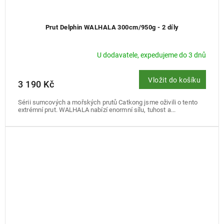
Prut Delphin WALHALA 300cm/950g - 2 díly
U dodavatele, expedujeme do 3 dnů
Vložit do košíku
3 190 Kč
Sérii sumcových a mořských prutů Catkong jsme oživili o tento
extrémní prut. WALHALA nabízí enormní sílu, tuhost a...