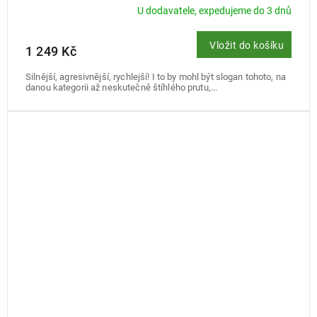
U dodavatele, expedujeme do 3 dnů
Vložit do košíku
1 249 Kč
Silnější, agresivnější, rychlejší! I to by mohl být slogan tohoto, na
danou kategorii až neskutečně štíhlého prutu,...