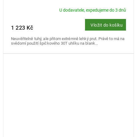
U dodavatele, expedujeme do 3 dnů
Vložit do košíku
1 223 Kč
Neuvěřitelně tuhý, ale přitom extrémně lehký prut. Právě to má na
svědomí použití špičkového 30T uhlíku na blank...