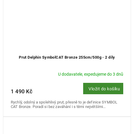
Prut Delphin SymbolCAT Bronze 255cm/500g - 2 díly
U dodavatele, expedujeme do 3 dnů
Vložit do košíku
1 490 Kč
Rychlý, odolný a spolehlivý prut, přesně to je definice SYMBOL
CAT Bronze. Poradí si bez zaváhání i s těmi největšími...