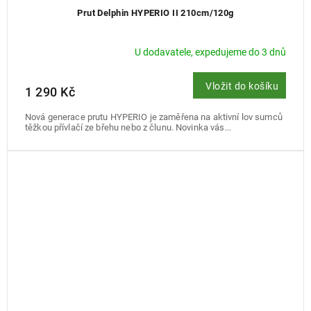
Prut Delphin HYPERIO II 210cm/120g
U dodavatele, expedujeme do 3 dnů
Vložit do košíku
1 290 Kč
Nová generace prutu HYPERIO je zaměřena na aktivní lov sumců
těžkou přívlačí ze břehu nebo z člunu. Novinka vás...