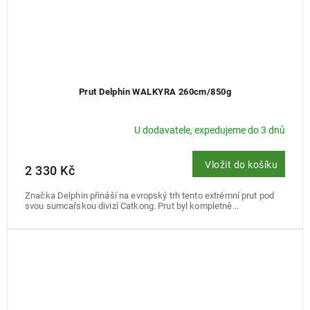
Prut Delphin WALKYRA 260cm/850g
U dodavatele, expedujeme do 3 dnů
Vložit do košíku
2 330 Kč
Značka Delphin přináší na evropský trh tento extrémní prut pod
svou sumcařskou divizí Catkong. Prut byl kompletně...