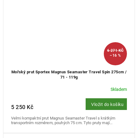
6 271 KČ
–16 %
Mořský prut Sportex Magnus Seamaster Travel Spin 275cm /
71 - 119g
Skladem
Vložit do košíku
5 250 Kč
Velmi kompaktní prut Magnus Seamaster Travel s krátkým
transportním rozměrem, pouhých 75 cm. Tyto pruty mají...