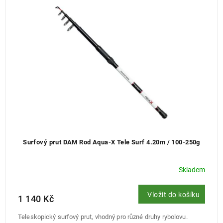
p
r
o
d
u
k
t
ů
Surfový prut DAM Rod Aqua-X Tele Surf 4.20m / 100-250g
Skladem
Vložit do košíku
1 140 Kč
Teleskopický surfový prut, vhodný pro různé druhy rybolovu.