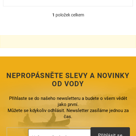
1
položek celkem
O
v
l
á
d
a
c
í
p
r
NEPROPÁSNĚTE SLEVY A NOVINKY
v
k
OD VODY
y
v
ý
Přihlaste se do našeho newsletteru a budete o všem vědět
p
jako první.
i
Můžete se kdykoliv odhlásit. Newsletter zasíláme jednou za
s
čas.
u
Přihlásit se