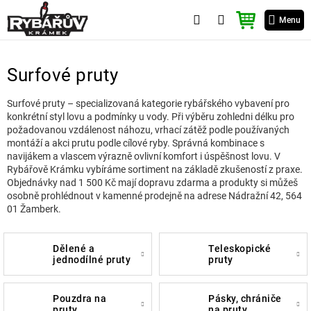
Přejít
NÁKUPNÍ
na
Menu
KOŠÍK
obsah
Surfové pruty
Surfové pruty – specializovaná kategorie rybářského vybavení pro
konkrétní styl lovu a podmínky u vody. Při výběru zohledni délku pro
požadovanou vzdálenost náhozu, vrhací zátěž podle používaných
montáží a akci prutu podle cílové ryby. Správná kombinace s
navijákem a vlascem výrazně ovlivní komfort i úspěšnost lovu. V
Rybářově Krámku vybíráme sortiment na základě zkušeností z praxe.
Objednávky nad 1 500 Kč mají dopravu zdarma a produkty si můžeš
osobně prohlédnout v kamenné prodejně na adrese Nádražní 42, 564
01 Žamberk.
dělené a
teleskopické
jednodílné pruty
pruty
pouzdra na
pásky, chrániče
pruty
na pruty