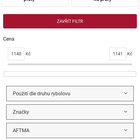
V
ZAVŘÍT FILTR
ý
p
i
Cena
s
p
1140
Kč
1141
Kč
r
o
d
u
k
t
Použití dle druhu rybolovu
ů
Značky
AFTMA