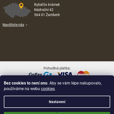
Rybářův krámek
Nádražní 42
564 01 Žamberk
Navštivte nás
Pohodlná platba:
Bez cookies to není ono
. Aby se vám lépe nakupovalo,
Oblíbené způsoby dopravy:
používáme na webu
cookies
.
Nastavení
Nově zaregistrované zákazníci obdrží slevu 5% hned po prvním
Na UX & Web Design je tu
Lukáš Dubina
Vytvořil Shoptet