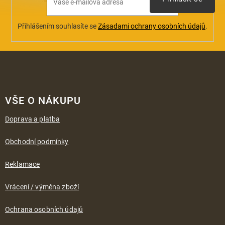
Přihlášením souhlasíte se
Zásadami ochrany osobních údajů
.
Z
á
VŠE O NÁKUPU
p
a
Doprava a platba
t
í
Obchodní podmínky
Reklamace
Vrácení / výměna zboží
Ochrana osobních údajů