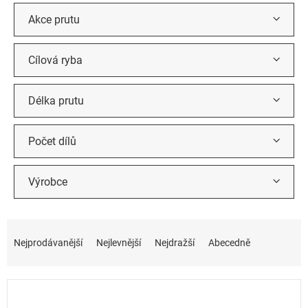
Akce prutu
Cílová ryba
Délka prutu
Počet dílů
Výrobce
Ř
a
Nejprodávanější
Nejlevnější
Nejdražší
Abecedně
z
e
n
í