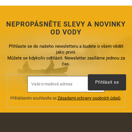
c
í
p
r
NEPROPÁSNĚTE SLEVY A NOVINKY
v
k
OD VODY
y
v
ý
Přihlaste se do našeho newsletteru a budete o všem vědět
p
jako první.
i
Můžete se kdykoliv odhlásit. Newsletter zasíláme jednou za
s
čas.
u
Přihlásit se
Přihlášením souhlasíte se
Zásadami ochrany osobních údajů
.