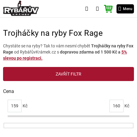
Přejít
NÁKUPNÍ
na
Menu
KOŠÍK
obsah
Trojháčky na ryby Fox Rage
Chystáte se na ryby? Tak to vám nesmí chybět
Trojháčky na ryby Fox
Rage
od RybářůvKrámek.cz s
dopravou zdarma od 1 500 Kč a
5%
slevou po registraci.
V
ZAVŘÍT FILTR
ý
p
i
Cena
s
p
159
Kč
160
Kč
r
o
d
u