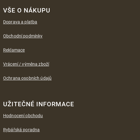
Z
á
VŠE O NÁKUPU
p
a
Doprava a platba
t
í
Obchodní podmínky
Reklamace
Vrácení / výměna zboží
Ochrana osobních údajů
UŽITEČNÉ INFORMACE
Hodnocení obchodu
Rybářská poradna