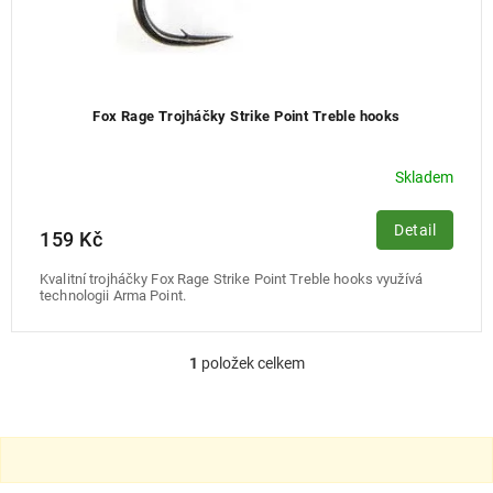
Fox Rage Trojháčky Strike Point Treble hooks
Skladem
Detail
159 Kč
Kvalitní trojháčky Fox Rage Strike Point Treble hooks využívá
technologii Arma Point.
1
položek celkem
O
v
l
á
d
a