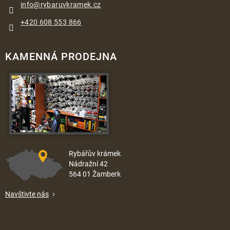
info
@
rybaruvkramek.cz
+420 608 553 866
KAMENNÁ PRODEJNA
Rybářův krámek
Nádražní 42
564 01 Žamberk
Navštivte nás