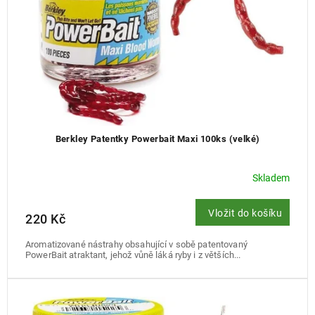
u
k
t
ů
Berkley Patentky Powerbait Maxi 100ks (velké)
Skladem
Vložit do košíku
220 Kč
Aromatizované nástrahy obsahující v sobě patentovaný
PowerBait atraktant, jehož vůně láká ryby i z větších...