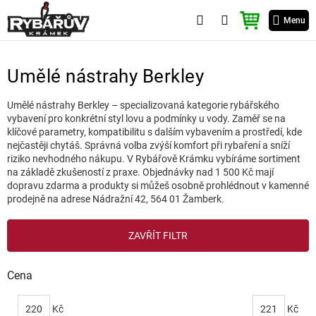
Přejít
NÁKUPNÍ
na
Menu
KOŠÍK
obsah
Umělé nástrahy Berkley
Umělé nástrahy Berkley – specializovaná kategorie rybářského
vybavení pro konkrétní styl lovu a podmínky u vody. Zaměř se na
klíčové parametry, kompatibilitu s dalším vybavením a prostředí, kde
nejčastěji chytáš. Správná volba zvýší komfort při rybaření a sníží
riziko nevhodného nákupu. V Rybářově Krámku vybíráme sortiment
na základě zkušeností z praxe. Objednávky nad 1 500 Kč mají
dopravu zdarma a produkty si můžeš osobně prohlédnout v kamenné
prodejně na adrese Nádražní 42, 564 01 Žamberk.
V
ZAVŘÍT FILTR
ý
p
i
Cena
s
p
220
Kč
221
Kč