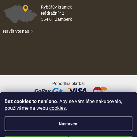
Rybářův krámek
Nádražní 42
564 01 Žamberk
Navštivte nás
Pohodlná platba:
Bez cookies to není ono
. Aby se vám lépe nakupovalo,
Oblíbené způsoby dopravy:
používáme na webu
cookies
.
Nastavení
Nově zaregistrované zákazníci obdrží slevu 5% hned po prvním