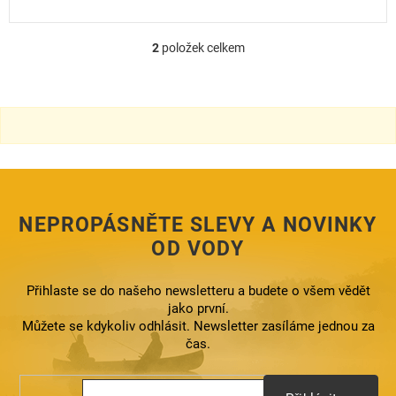
2
položek celkem
O
v
l
á
d
a
c
í
p
r
NEPROPÁSNĚTE SLEVY A NOVINKY
v
k
OD VODY
y
v
ý
Přihlaste se do našeho newsletteru a budete o všem vědět
p
jako první.
i
Můžete se kdykoliv odhlásit. Newsletter zasíláme jednou za
s
čas.
u