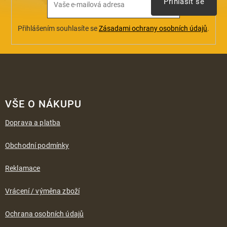
Přihlásit se
Přihlášením souhlasíte se
Zásadami ochrany osobních údajů
.
Z
á
VŠE O NÁKUPU
p
a
Doprava a platba
t
í
Obchodní podmínky
Reklamace
Vrácení / výměna zboží
Ochrana osobních údajů