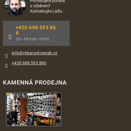
Potřebujete poradit
s výběrem?
Kontaktujte Láďu.
+420 608 553 86
6
(Po–Pá 8:00–19:00)
info
@
rybaruvkramek.cz
+420 608 553 866
KAMENNÁ PRODEJNA