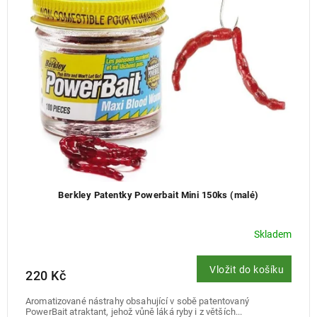
Berkley Patentky Powerbait Mini 150ks (malé)
Skladem
Vložit do košíku
220 Kč
Aromatizované nástrahy obsahující v sobě patentovaný
PowerBait atraktant, jehož vůně láká ryby i z větších...