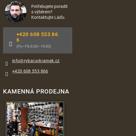
Potřebujete poradit
s výběrem?
Kontaktujte Láďu.
+420 608 553 86
6
(Po–Pá 8:00–19:00)
info
@
rybaruvkramek.cz
+420 608 553 866
KAMENNÁ PRODEJNA