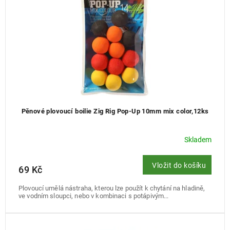
d
u
k
t
ů
Pěnové plovoucí boilie Zig Rig Pop-Up 10mm mix color,12ks
Skladem
Vložit do košíku
69 Kč
Plovoucí umělá nástraha, kterou lze použít k chytání na hladině,
ve vodním sloupci, nebo v kombinaci s potápivým...