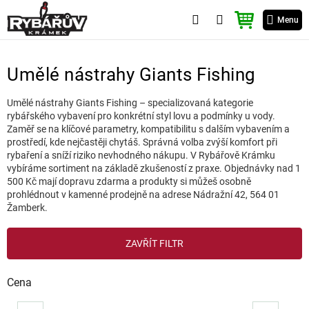
Přejít
NÁKUPNÍ
na
Menu
KOŠÍK
obsah
Umělé nástrahy Giants Fishing
Umělé nástrahy Giants Fishing – specializovaná kategorie
rybářského vybavení pro konkrétní styl lovu a podmínky u vody.
Zaměř se na klíčové parametry, kompatibilitu s dalším vybavením a
prostředí, kde nejčastěji chytáš. Správná volba zvýší komfort při
rybaření a sníží riziko nevhodného nákupu. V Rybářově Krámku
vybíráme sortiment na základě zkušeností z praxe. Objednávky nad 1
500 Kč mají dopravu zdarma a produkty si můžeš osobně
prohlédnout v kamenné prodejně na adrese Nádražní 42, 564 01
Žamberk.
V
ZAVŘÍT FILTR
ý
p
i
Cena
s