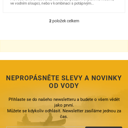
ve vodním sloupci, nebo v kombinaci s potápivým...
2
položek celkem
O
v
l
á
d
a
c
í
p
r
NEPROPÁSNĚTE SLEVY A NOVINKY
v
k
OD VODY
y
v
ý
Přihlaste se do našeho newsletteru a budete o všem vědět
p
jako první.
i
Můžete se kdykoliv odhlásit. Newsletter zasíláme jednou za
s
čas.
u