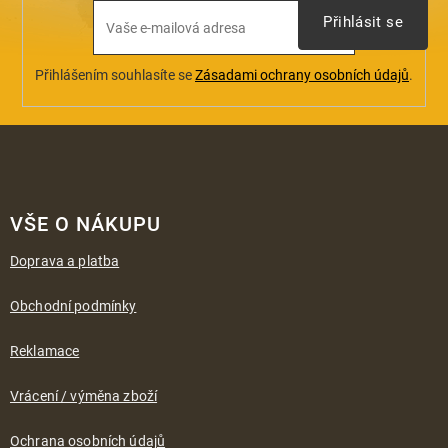
Přihlásit se
Přihlášením souhlasíte se
Zásadami ochrany osobních údajů
.
Z
á
VŠE O NÁKUPU
p
a
Doprava a platba
t
í
Obchodní podmínky
Reklamace
Vrácení / výměna zboží
Ochrana osobních údajů