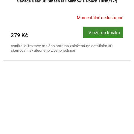
Savage Gear 3D SmashTail Minnow F Roach 10cm/17g
Momentálně nedostupné
Vložit do košíku
279 Kč
Vynikající imitace malého pstruha založená na detailním 3D
skenování skutečného živého jedince.