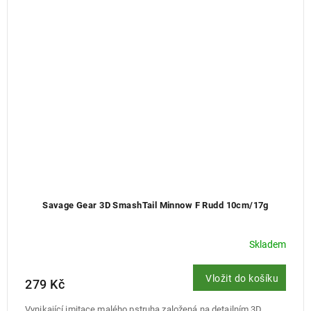
Savage Gear 3D SmashTail Minnow F Rudd 10cm/17g
Skladem
Vložit do košíku
279 Kč
Vynikající imitace malého pstruha založená na detailním 3D