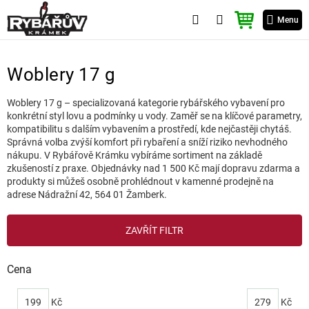
Přejít
NÁKUPNÍ
na
Menu
KOŠÍK
obsah
Woblery 17 g
Woblery 17 g – specializovaná kategorie rybářského vybavení pro
konkrétní styl lovu a podmínky u vody. Zaměř se na klíčové parametry,
kompatibilitu s dalším vybavením a prostředí, kde nejčastěji chytáš.
Správná volba zvýší komfort při rybaření a sníží riziko nevhodného
nákupu. V Rybářově Krámku vybíráme sortiment na základě
zkušeností z praxe. Objednávky nad 1 500 Kč mají dopravu zdarma a
produkty si můžeš osobně prohlédnout v kamenné prodejně na
adrese Nádražní 42, 564 01 Žamberk.
V
ZAVŘÍT FILTR
ý
p
i
Cena
s
p
199
Kč
279
Kč