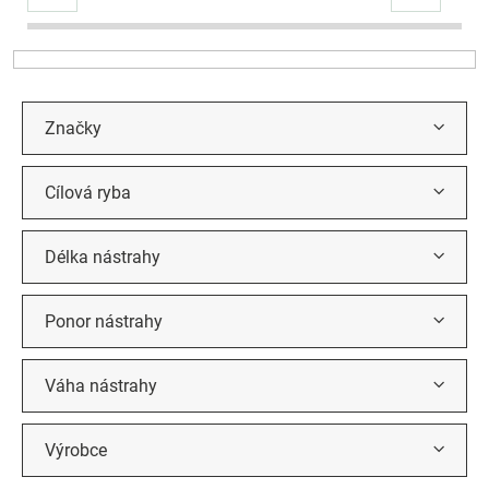
r
o
d
u
k
t
Značky
ů
Cílová ryba
Délka nástrahy
Ponor nástrahy
Váha nástrahy
Výrobce