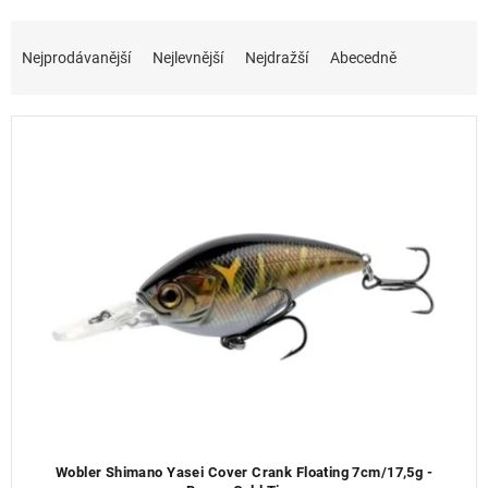
Ř
a
Nejprodávanější
Nejlevnější
Nejdražší
Abecedně
z
e
n
í
p
r
o
d
u
k
t
ů
Wobler Shimano Yasei Cover Crank Floating 7cm/17,5g -