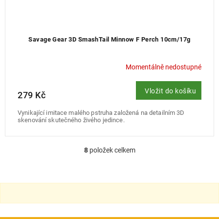
Savage Gear 3D SmashTail Minnow F Perch 10cm/17g
Momentálně nedostupné
Vložit do košíku
279 Kč
Vynikající imitace malého pstruha založená na detailním 3D
skenování skutečného živého jedince.
8
položek celkem
O
v
l
á
d
a
c