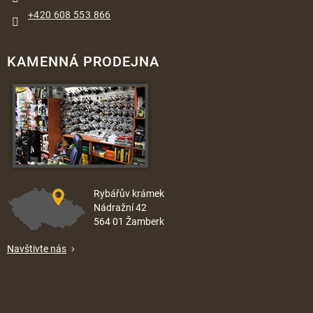
+420 608 553 866
KAMENNÁ PRODEJNA
Rybářův krámek
Nádražní 42
564 01 Žamberk
Navštivte nás