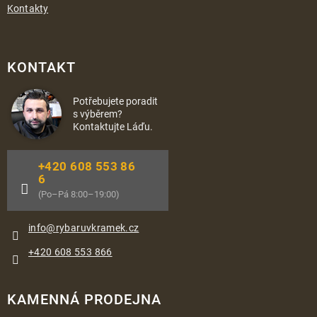
Kontakty
KONTAKT
Potřebujete poradit
s výběrem?
Kontaktujte Láďu.
+420 608 553 86
6
(Po–Pá 8:00–19:00)
info
@
rybaruvkramek.cz
+420 608 553 866
KAMENNÁ PRODEJNA