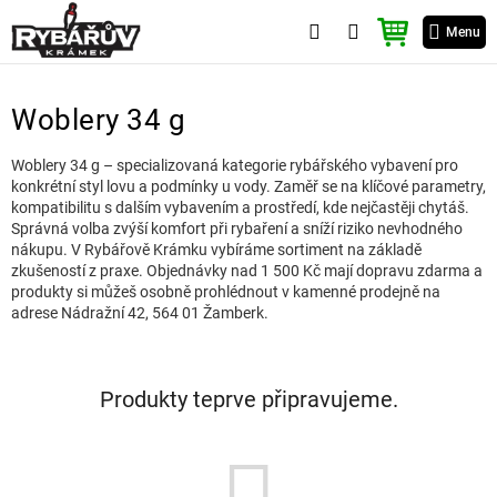
Přejít
NÁKUPNÍ
na
Menu
KOŠÍK
obsah
Woblery 34 g
Woblery 34 g – specializovaná kategorie rybářského vybavení pro
konkrétní styl lovu a podmínky u vody. Zaměř se na klíčové parametry,
kompatibilitu s dalším vybavením a prostředí, kde nejčastěji chytáš.
Správná volba zvýší komfort při rybaření a sníží riziko nevhodného
nákupu. V Rybářově Krámku vybíráme sortiment na základě
zkušeností z praxe. Objednávky nad 1 500 Kč mají dopravu zdarma a
produkty si můžeš osobně prohlédnout v kamenné prodejně na
adrese Nádražní 42, 564 01 Žamberk.
Produkty teprve připravujeme.