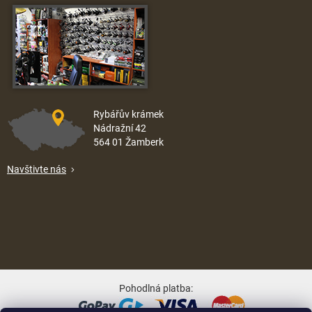
Rybářův krámek
Nádražní 42
564 01 Žamberk
Navštivte nás
Pohodlná platba: