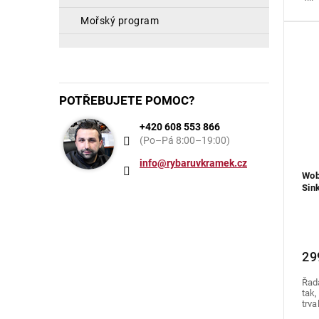
mořský program
POTŘEBUJETE POMOC?
+420 608 553 866
(Po–Pá 8:00–19:00)
info@rybaruvkramek.cz
Wob
Sin
T14
29
Řad
tak,
trva