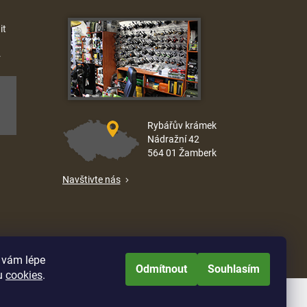
it
.
Rybářův krámek
Nádražní 42
564 01 Žamberk
Navštivte nás
e vám lépe
Odmítnout
Souhlasím
u
cookies
.