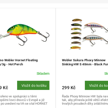
mo Wobler Hornet Floating
Wobler Sakura Phoxy Minnow
/3g - Hot Perch
Sinking HW S 40mm - Black Fu
Trout T08
Skladem
S
Vložit do košíku
Vložit do k
9 Kč
299 Kč
ořeno ve spolupráci s těmi
Řada Phoxy Minnow HW byla nav
epšími lovci dravců v Evropě a již
tak, aby přinesla ještě větší efekt
 po uvedení na trh se stal HORNET
trvalých proudech díky zvláštnímu