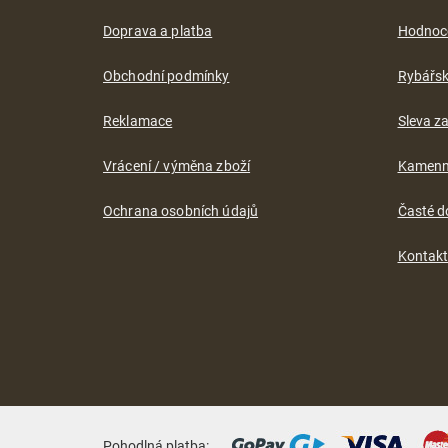
a
t
Doprava a platba
Hodnoc
í
Obchodní podmínky
Rybářs
Reklamace
Sleva za
Vrácení / výměna zboží
Kamenn
Ochrana osobních údajů
Časté d
Kontak
Pohodlná platba: