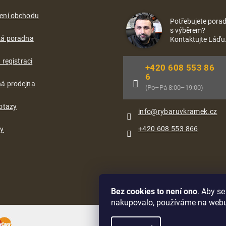
ení obchodu
Potřebujete porad
s výběrem?
ká poradna
Kontaktujte Láďu
 registraci
+420 608 553 86
6
á prodejna
(Po–Pá 8:00–19:00)
otazy
info
@
rybaruvkramek.cz
+420 608 553 866
ty
Bez cookies to není ono
. Aby s
nakupovalo, používáme na web
Oblíbené způsoby dopravy: