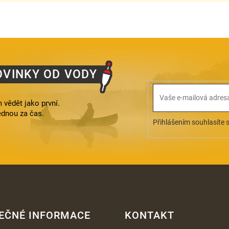
OVINKY OD VODY
 vědět jako první.
ednou za čas.
Přihlášením souhlasíte 
EČNÉ INFORMACE
KONTAKT