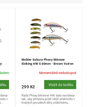
Wobler Sakura Phoxy Minnow
ry
Sinking HW S 40mm - Brown Vairon
V02
kladem
Momentálně nedostupné
ošíku
Vložit do košíku
299 Kč
ržena
Řada Phoxy Minnow HW byla navržena
ivitu v
tak, aby přinesla ještě větší efektivitu v
...
trvalých proudech díky zvláštnímu...