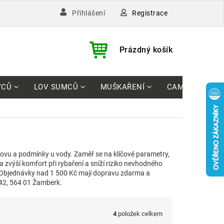
Registrace
Přihlášení
)
NÁKUPNÍ
Prázdný košík
KOŠÍK
VCŮ
LOV SUMCŮ
MUŠKAŘENÍ
CAMPING
lovu a podmínky u vody. Zaměř se na klíčové parametry,
a zvýší komfort při rybaření a sníží riziko nevhodného
 Objednávky nad 1 500 Kč mají dopravu zdarma a
42, 564 01 Žamberk.
4
položek celkem