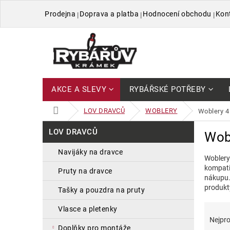
Přejít
Prodejna
Doprava a platba
Hodnocení obchodu
Kon
na
obsah
AKCE A SLEVY
RYBÁŘSKÉ POTŘEBY
DOMŮ
LOV DRAVCŮ
WOBLERY
woblery 
P
Přeskočit
LOV DRAVCŮ
Wob
kategorie
o
s
navijáky na dravce
Woblery
t
kompatib
r
pruty na dravce
nákupu.
a
produkt
tašky a pouzdra na pruty
n
n
Ř
V
vlasce a pletenky
í
a
ý
Nejpro
p
z
p
doplňky pro montáže