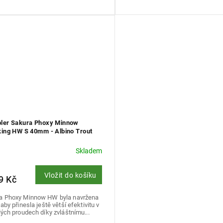
ler Sakura Phoxy Minnow
king HW S 40mm - Albino Trout
Skladem
Vložit do košíku
9 Kč
a Phoxy Minnow HW byla navržena
 aby přinesla ještě větší efektivitu v
lých proudech díky zvláštnímu...