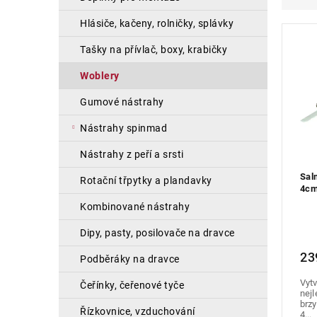
a
e
i
hlásiče, kačeny, rolničky, splávky
n
n
s
e
í
p
tašky na přívlač, boxy, krabičky
l
p
r
r
o
woblery
o
d
gumové nástrahy
d
u
u
k
nástrahy spinmad
k
t
t
ů
nástrahy z peří a srsti
ů
Sal
rotační třpytky a plandavky
4cm
kombinované nástrahy
dipy, pasty, posilovače na dravce
23
podběráky na dravce
Vytv
čeřínky, čeřenové tyče
nejl
brzy
řízkovnice, vzduchování
4...