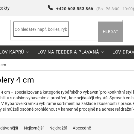
takty
+420 608 553 866
(Po–Pá 8:00–19:00
HLEDAT
LOV KAPRŮ
LOV NA FEEDER A PLAVANÁ
LOV DRA
4 cm
lery 4 cm
 4 cm – specializovaná kategorie rybářského vybavení pro konkrétní styl 
ilitu s dalším vybavením a prostředí, kde nejčastěji chytáš. Správná volb
 V Rybářově Krámku vybíráme sortiment na základě zkušeností z praxe.
y si můžeš osobně prohlédnout v kamenné prodejně na adrese Nádražní 
dávanější
Nejlevnější
Nejdražší
Abecedně