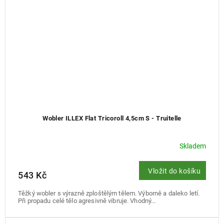
Wobler ILLEX Flat Tricoroll 4,5cm S - Truitelle
Skladem
Vložit do košíku
543 Kč
Těžký wobler s výrazně zploštělým tělem. Výborně a daleko letí.
Při propadu celé tělo agresivně vibruje. Vhodný...