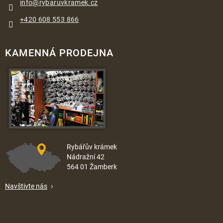
info
@
rybaruvkramek.cz
+420 608 553 866
KAMENNÁ PRODEJNA
Rybářův krámek
Nádražní 42
564 01 Žamberk
Navštivte nás