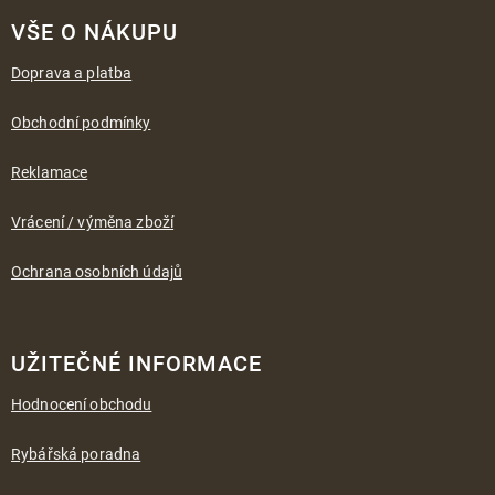
á
VŠE O NÁKUPU
p
a
Doprava a platba
t
í
Obchodní podmínky
Reklamace
Vrácení / výměna zboží
Ochrana osobních údajů
UŽITEČNÉ INFORMACE
Hodnocení obchodu
Rybářská poradna