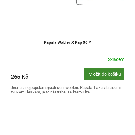
Rapala Wobler X Rap 06 P
Skladem
Vložit do košíku
265 Kč
Jedna z nejpopulárnějších sérií woblerů Rapala. Láká vibracemi,
zvukem i leskem, je to nástraha, se kterou lze...