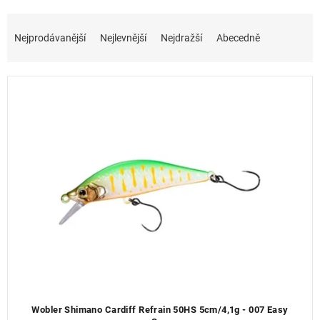
Ř
a
Nejprodávanější
Nejlevnější
Nejdražší
Abecedně
z
e
n
í
p
r
o
d
u
k
t
ů
Wobler Shimano Cardiff Refrain 50HS 5cm/4,1g - 007 Easy