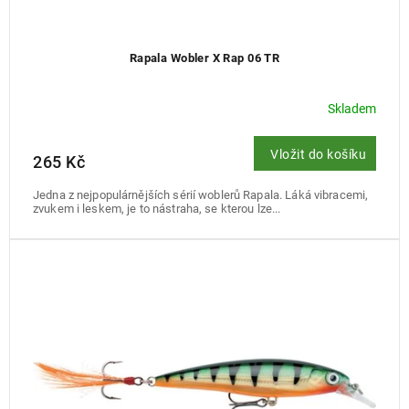
Rapala Wobler X Rap 06 TR
Skladem
Vložit do košíku
265 Kč
Jedna z nejpopulárnějších sérií woblerů Rapala. Láká vibracemi,
zvukem i leskem, je to nástraha, se kterou lze...