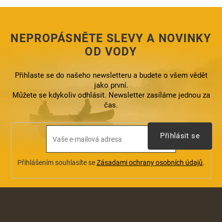
í
p
r
NEPROPÁSNĚTE SLEVY A NOVINKY
v
k
OD VODY
y
v
ý
Přihlaste se do našeho newsletteru a budete o všem vědět
p
jako první.
i
Můžete se kdykoliv odhlásit. Newsletter zasíláme jednou za
s
čas.
u
Přihlásit se
Přihlášením souhlasíte se
Zásadami ochrany osobních údajů
.
Z