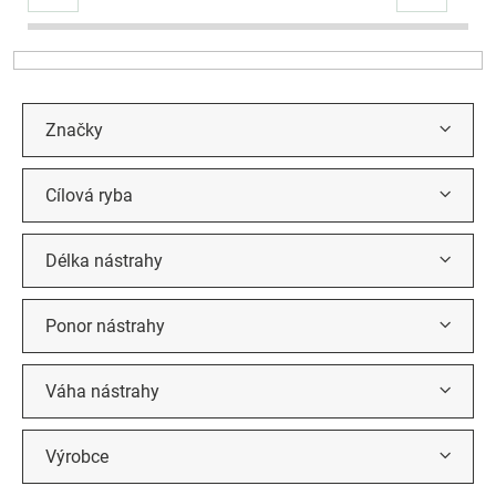
r
o
d
u
k
t
Značky
ů
Cílová ryba
Délka nástrahy
Ponor nástrahy
Váha nástrahy
Výrobce