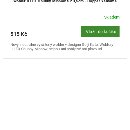
Wobler ILLEX Chubby Minnow SP 3,5cm - Copper Yamame
Skladem
Vložit do košíku
515 Kč
Nový, neutrálně vyvážený wobler v designu Seiji Kato. Woblery
ILLEX Chubby Minnow nejsou ani potápivé ani plovoucí.