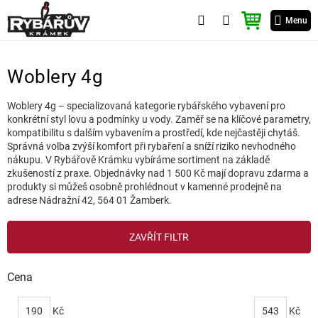
Přejít
NÁKUPNÍ
na
Menu
KOŠÍK
obsah
Woblery 4g
Woblery 4g – specializovaná kategorie rybářského vybavení pro
konkrétní styl lovu a podmínky u vody. Zaměř se na klíčové parametry,
kompatibilitu s dalším vybavením a prostředí, kde nejčastěji chytáš.
Správná volba zvýší komfort při rybaření a sníží riziko nevhodného
nákupu. V Rybářově Krámku vybíráme sortiment na základě
zkušeností z praxe. Objednávky nad 1 500 Kč mají dopravu zdarma a
produkty si můžeš osobně prohlédnout v kamenné prodejně na
adrese Nádražní 42, 564 01 Žamberk.
V
ZAVŘÍT FILTR
ý
p
i
Cena
s
p
190
Kč
543
Kč