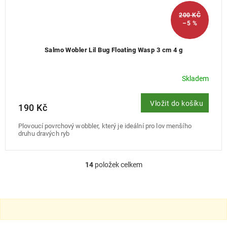
200 KČ
–5 %
Salmo Wobler Lil Bug Floating Wasp 3 cm 4 g
Skladem
Vložit do košíku
190 Kč
Plovoucí povrchový wobbler, který je ideální pro lov menšího
druhu dravých ryb
14
položek celkem
O
v
l
á
d
a
c