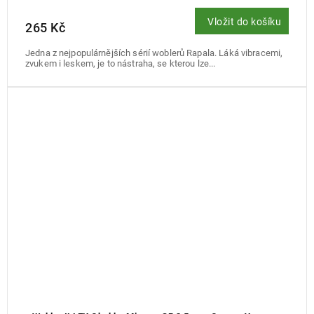
Vložit do košíku
265 Kč
Jedna z nejpopulárnějších sérií woblerů Rapala. Láká vibracemi,
zvukem i leskem, je to nástraha, se kterou lze...