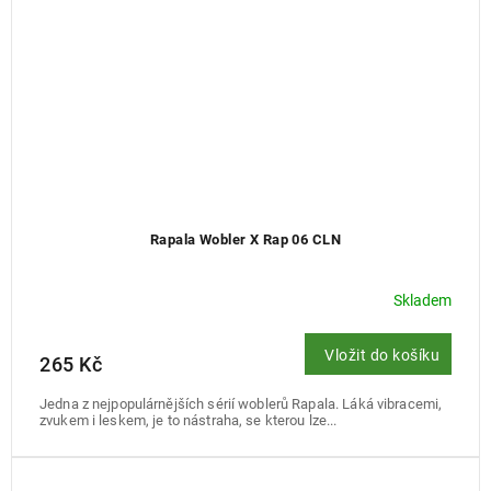
Rapala Wobler X Rap 06 CLN
Skladem
Vložit do košíku
265 Kč
Jedna z nejpopulárnějších sérií woblerů Rapala. Láká vibracemi,
zvukem i leskem, je to nástraha, se kterou lze...