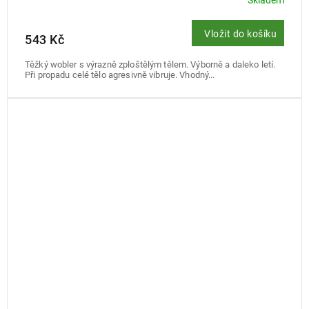
Vložit do košíku
543 Kč
Těžký wobler s výrazně zploštělým tělem. Výborně a daleko letí.
Při propadu celé tělo agresivně vibruje. Vhodný...