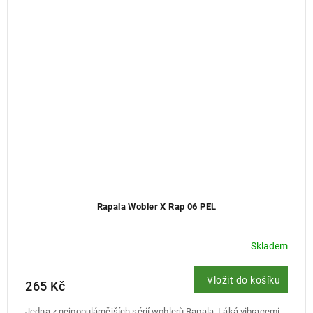
Rapala Wobler X Rap 06 PEL
Skladem
Vložit do košíku
265 Kč
Jedna z nejpopulárnějších sérií woblerů Rapala. Láká vibracemi,