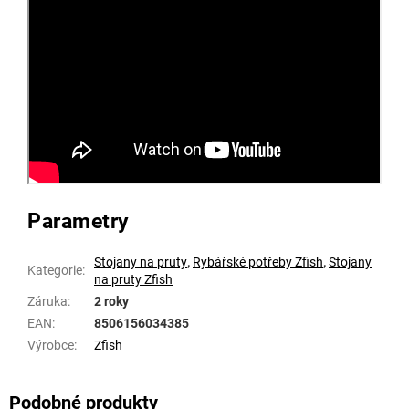
Parametry
Stojany na pruty
,
Rybářské potřeby Zfish
,
Stojany
Kategorie
:
na pruty Zfish
Záruka
:
2 roky
EAN
:
8506156034385
Výrobce
:
Zfish
Podobné produkty