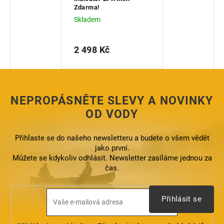
Zdarma!
Skladem
2 498 Kč
Měrná
cena:
NEPROPÁSNĚTE SLEVY A NOVINKY
OD VODY
Přihlaste se do našeho newsletteru a budete o všem vědět
jako první.
Můžete se kdykoliv odhlásit. Newsletter zasíláme jednou za
čas.
Přihlásit se