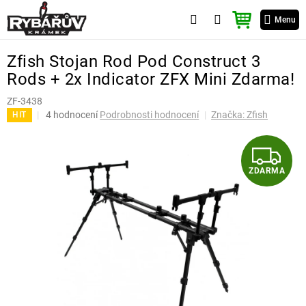
Přejít
NÁKUPNÍ
na
Menu
KOŠÍK
obsah
Zfish Stojan Rod Pod Construct 3
Rods + 2x Indicator ZFX Mini Zdarma!
ZF-3438
Průměrné
4 hodnocení
Podrobnosti hodnocení
Značka:
Zfish
HIT
hodnocení
produktu
Z
je
5,0
ZDARMA
D
z
5
A
hvězdiček.
R
A