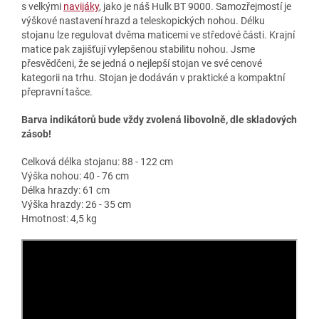
s velkými
navijáky
, jako je náš Hulk BT 9000. Samozřejmostí je
výškové nastavení hrazd a teleskopických nohou. Délku
stojanu lze regulovat dvěma maticemi ve středové části. Krajní
matice pak zajišťují vylepšenou stabilitu nohou. Jsme
přesvědčeni, že se jedná o nejlepší stojan ve své cenové
kategorii na trhu. Stojan je dodáván v praktické a kompaktní
přepravní tašce.
Barva indikátorů bude vždy zvolená libovolně, dle skladových
zásob!
Celková délka stojanu: 88 - 122 cm
Výška nohou: 40 - 76 cm
Délka hrazdy: 61 cm
Výška hrazdy: 26 - 35 cm
Hmotnost: 4,5 kg