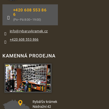
+420 608 553 86
6
(Po–Pá 8:00–19:00)
info
@
rybaruvkramek.cz
+420 608 553 866
KAMENNÁ PRODEJNA
Rybářův krámek
Nádražní 42