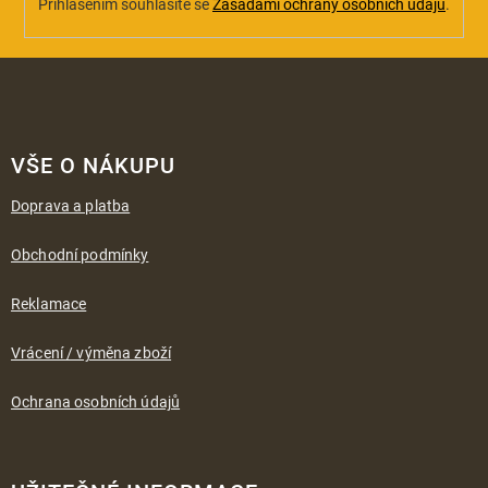
Přihlášením souhlasíte se
Zásadami ochrany osobních údajů
.
Z
á
VŠE O NÁKUPU
p
a
Doprava a platba
t
í
Obchodní podmínky
Reklamace
Vrácení / výměna zboží
Ochrana osobních údajů