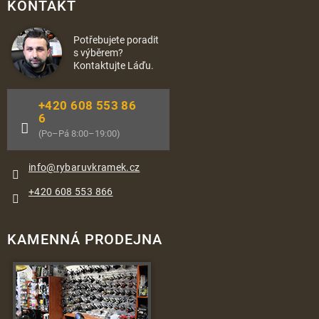
KONTAKT
Potřebujete poradit
s výběrem?
Kontaktujte Láďu.
+420 608 553 86
6
(Po–Pá 8:00–19:00)
info
@
rybaruvkramek.cz
+420 608 553 866
KAMENNÁ PRODEJNA