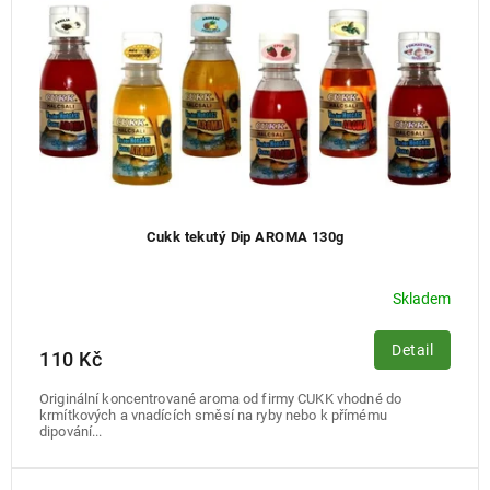
d
u
k
t
ů
Cukk tekutý Dip AROMA 130g
Skladem
Detail
110 Kč
Originální koncentrované aroma od firmy CUKK vhodné do
krmítkových a vnadících směsí na ryby nebo k přímému
dipování...