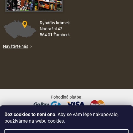
Rybářův krámek
Nádražní 42
564 01 Žamberk
Navštivte nás
Pohodlná platba:
Bez cookies to není ono
. Aby se vám lépe nakupovalo,
Oblíbené způsoby dopravy:
používáme na webu
cookies
.