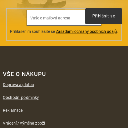
v
ý
p
Přihlásit se
i
s
u
Přihlášením souhlasíte se
Zásadami ochrany osobních údajů
.
Z
á
VŠE O NÁKUPU
p
a
Doprava a platba
t
í
Obchodní podmínky
Reklamace
Vrácení / výměna zboží