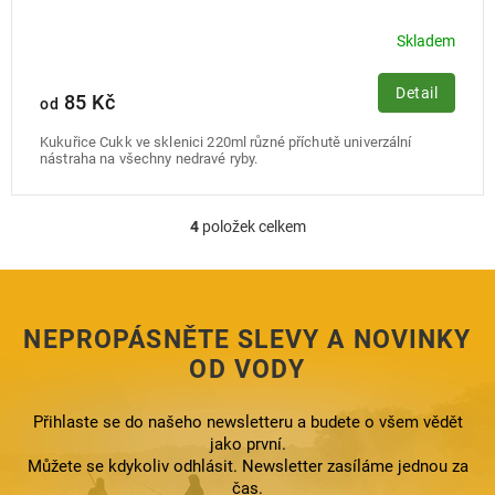
Skladem
Detail
85 Kč
od
Kukuřice Cukk ve sklenici 220ml různé příchutě univerzální
nástraha na všechny nedravé ryby.
4
položek celkem
O
v
l
á
d
NEPROPÁSNĚTE SLEVY A NOVINKY
a
c
OD VODY
í
p
Přihlaste se do našeho newsletteru a budete o všem vědět
r
jako první.
v
k
Můžete se kdykoliv odhlásit. Newsletter zasíláme jednou za
y
čas.