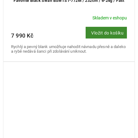
Favorite Black Swan BSWTS1-772M / 232cm / 6-24g / Fast
Skladem v eshopu
Vložit do košíku
7 990 Kč
Rychlý a pevný blank umožňuje nahodit návnadu přesně a daleko
a rybě nedává šanci při zdolávání uniknout.