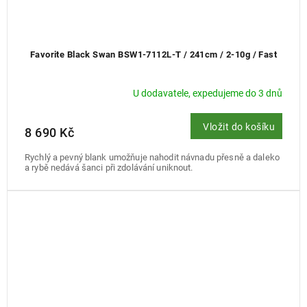
Favorite Black Swan BSW1-7112L-T / 241cm / 2-10g / Fast
U dodavatele, expedujeme do 3 dnů
Vložit do košíku
8 690 Kč
Rychlý a pevný blank umožňuje nahodit návnadu přesně a daleko
a rybě nedává šanci při zdolávání uniknout.