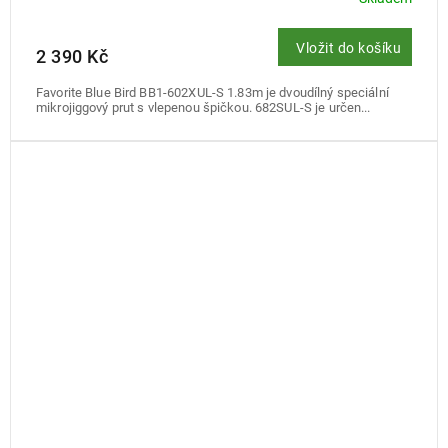
Vložit do košíku
2 390 Kč
Favorite Blue Bird BB1-602XUL-S 1.83m je dvoudílný speciální
mikrojiggový prut s vlepenou špičkou. 682SUL-S je určen...