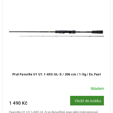
Prut Favorite U1 U1.1-692-UL-S / 206 cm / 1-5g / Ex.Fast
Skladem
Vložit do košíku
1 490 Kč
Favorite U1 U1.1-692-UL-S je dvoudílný speciální mikrojiggový