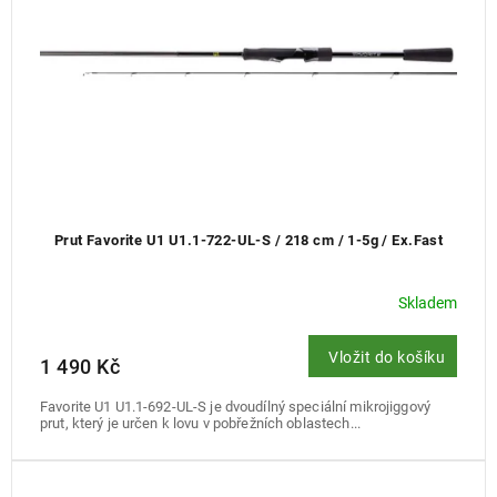
d
u
k
t
ů
Prut Favorite U1 U1.1-722-UL-S / 218 cm / 1-5g / Ex.Fast
Skladem
Vložit do košíku
1 490 Kč
Favorite U1 U1.1-692-UL-S je dvoudílný speciální mikrojiggový
prut, který je určen k lovu v pobřežních oblastech...