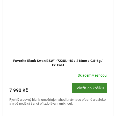
Favorite Black Swan BSW1-722UL-HS / 218cm / 0.8-6g /
Ex.Fast
Skladem v eshopu
Vložit do košíku
7 990 Kč
Rychlý a pevný blank umožňuje nahodit návnadu přesně a daleko
a rybě nedává šanci při zdolávání uniknout.