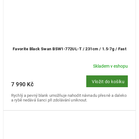
Favorite Black Swan BSW1-772UL-T / 231cm / 1.5-7g / Fast
Skladem v eshopu
Vložit do košíku
7 990 Kč
Rychlý a pevný blank umožňuje nahodit návnadu přesně a daleko
a rybě nedává šanci při zdolávání uniknout.