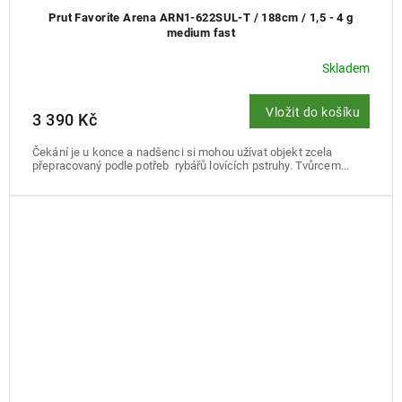
Prut Favorite Arena ARN1-622SUL-T / 188cm / 1,5 - 4 g
medium fast
Skladem
Vložit do košíku
3 390 Kč
Čekání je u konce a nadšenci si mohou užívat objekt zcela
přepracovaný podle potřeb rybářů lovících pstruhy. Tvůrcem...