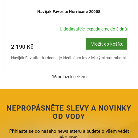
Naviják Favorite Hurricane 2000S
U dodavatele, expedujeme do 3 dnů
Vložit do košíku
2 190 Kč
Naviják Favorite Hurricane je ideální pro lov z lehkými nástrahami.
16
položek celkem
O
v
l
á
d
NEPROPÁSNĚTE SLEVY A NOVINKY
a
c
OD VODY
í
p
Přihlaste se do našeho newsletteru a budete o všem vědět
r
jako první.
v