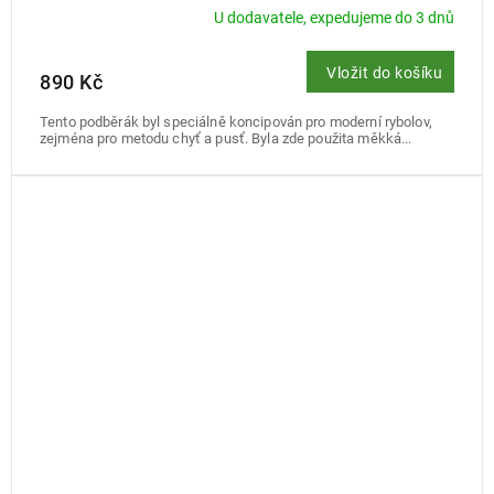
U dodavatele, expedujeme do 3 dnů
Vložit do košíku
890 Kč
Tento podběrák byl speciálně koncipován pro moderní rybolov,
zejména pro metodu chyť a pusť. Byla zde použita měkká...