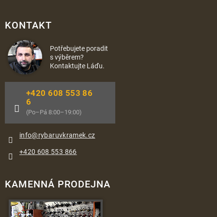
KONTAKT
Potřebujete poradit
s výběrem?
Kontaktujte Láďu.
+420 608 553 86
6
(Po–Pá 8:00–19:00)
info
@
rybaruvkramek.cz
+420 608 553 866
KAMENNÁ PRODEJNA