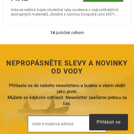
Krásná měkká kopie skutečné ryby vyrobena z nejkvalitnějších
dostupných materiálů, shodná s normou Evropské unie EN71...
14
položek celkem
O
v
l
á
d
NEPROPÁSNĚTE SLEVY A NOVINKY
a
c
OD VODY
í
p
Přihlaste se do našeho newsletteru a budete o všem vědět
r
jako první.
v
k
Můžete se kdykoliv odhlásit. Newsletter zasíláme jednou za
y
čas.
v
ý
p
Přihlásit se
i
s