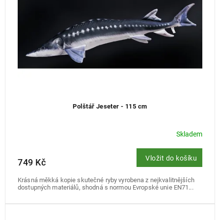
d
u
k
t
ů
Polštář Jeseter - 115 cm
Skladem
Vložit do košíku
749 Kč
Krásná měkká kopie skutečné ryby vyrobena z nejkvalitnějších
dostupných materiálů, shodná s normou Evropské unie EN71...