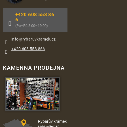
+420 608 553 86
6
(Po–Pá 8:00–19:00)
info
@
rybaruvkramek.cz
+420 608 553 866
KAMENNÁ PRODEJNA
Rybářův krámek