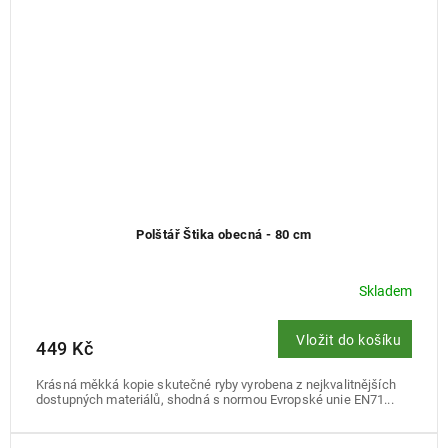
Polštář Štika obecná - 80 cm
Skladem
Vložit do košíku
449 Kč
Krásná měkká kopie skutečné ryby vyrobena z nejkvalitnějších
dostupných materiálů, shodná s normou Evropské unie EN71...