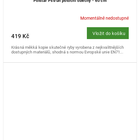
Polštář Pstruh potoční obecný - 60 cm
Momentálně nedostupné
Vložit do košíku
419 Kč
Krásná měkká kopie skutečné ryby vyrobena z nejkvalitnějších
dostupných materiálů, shodná s normou Evropské unie EN71...