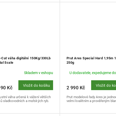
l-Cat váha digitální 150Kg/330Lb
Prut Ares Special Hard 1,95m 
tal Scale
250g
Skladem v eshopu
U dodavatele, expedujeme do
Vložit do košíku
Vložit do k
090 Kč
2 990 Kč
stní váha určená k vážení větších
Prut modelové řady Ares je jednod
hů sladkovodních a mořských ryb.
velmi kvalitním a prověřeným bl