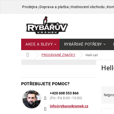
Přejít
Prodejna
Doprava a platba
Hodnocení obchodu
Kon
na
obsah
AKCE A SLEVY
RYBÁŘSKÉ POTŘEBY
DOMŮ
PRODÁVANÉ ZNAČKY
hell-cat
P
V
Přeskočit
Hell
kategorie
o
ý
s
p
t
i
POTŘEBUJETE POMOC?
r
s
Ř
a
p
+420 608 553 866
a
Nejpro
n
r
(Po–Pá 8:00–19:00)
z
n
o
e
info@rybaruvkramek.cz
í
d
n
p
u