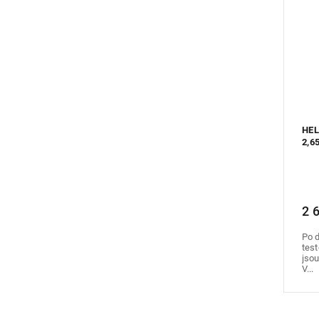
HEL
2,6
2 
Po d
test
jsou
V...