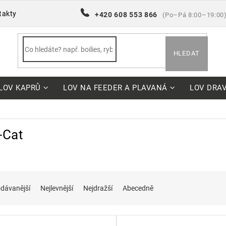
takty
+420 608 553 866
(Po–Pá 8:00–19:00
HLEDAT
LOV KAPRŮ
LOV NA FEEDER A PLAVANÁ
LOV DRA
-Cat
dávanější
Nejlevnější
Nejdražší
Abecedně