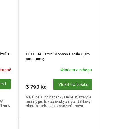
itrů +
HELL-CAT Prut Kronoss Bestia 3,1m
600-1000g
stupné
Skladem v eshopu
tail
Vložit do košíku
3 790 Kč
Nejsilnější prut značky Hell-Cat, který je
y.
určený pro lov obrovských ryb. Uhlíkový
 Nyní k
blank s karbono-kompozitní směsí...