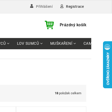
Registrace
Přihlášení
)
NÁKUPNÍ
Prázdný košík
KOŠÍK
VCŮ
LOV SUMCŮ
MUŠKAŘENÍ
CAMPING
18
položek celkem