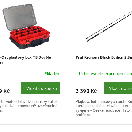
l-Cat plastový box TB Double
Prut Kronoss Black Edition 2,8
er
Skladem
U dodavatele, expedujeme do
Vložit do košíku
Vložit do k
9 Kč
3 390 Kč
itní voděodolný dvoupatrový kufřík,
Vlajková loď sumcových prutů Kr
rý má dvě samostatně uzavíratelná
které jsou silné, stylové a 100%
a.
vyvíjené v České republice! Tato 
prutů má...