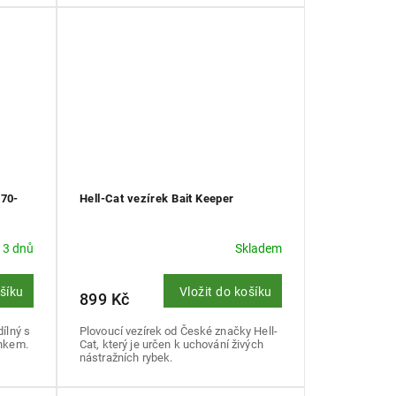
170-
Hell-Cat vezírek Bait Keeper
 3 dnů
Skladem
ošíku
Vložit do košíku
899 Kč
ílný s
Plovoucí vezírek od České značky Hell-
ankem.
Cat, který je určen k uchování živých
nástražních rybek.