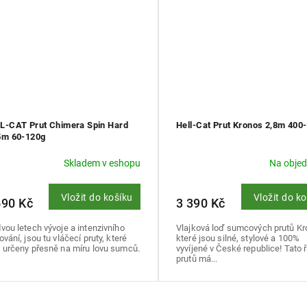
L-CAT Prut Chimera Spin Hard
Hell-Cat Prut Kronos 2,8m 400
5m 60-120g
Skladem v eshopu
Na obje
Vložit do košíku
Vložit do k
690 Kč
3 390 Kč
vou letech vývoje a intenzivního
Vlajková loď sumcových prutů Kr
ování, jsou tu vláčecí pruty, které
které jsou silné, stylové a 100%
 určeny přesně na míru lovu sumců.
vyvíjené v České republice! Tato 
prutů má...
O