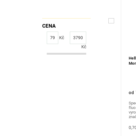
CENA
79
Kč
3790
Kč
Hel
Mon
od
Spec
flu
vyr
znač
0,