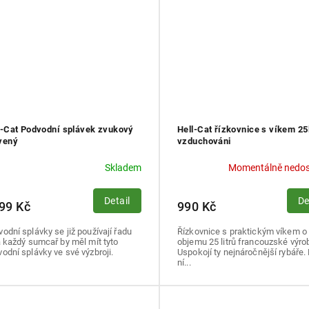
l-Cat Podvodní splávek zvukový
Hell-Cat řízkovnice s víkem 25l
vený
vzduchováni
Skladem
Momentálně nedo
Detail
De
99 Kč
990 Kč
odní splávky se již používají řadu
Řízkovnice s praktickým víkem o
a každý sumcař by měl mít tyto
objemu 25 litrů francouzské výrob
odní splávky ve své výzbroji.
Uspokojí ty nejnáročnější rybáře.
ní...