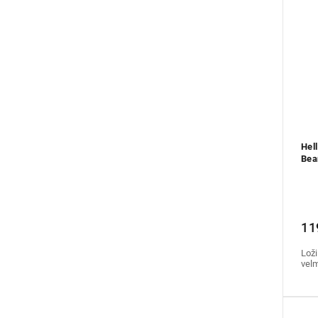
Hel
Bea
11
Loži
vel