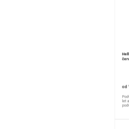
Hel
čer
od
Podv
let 
podv