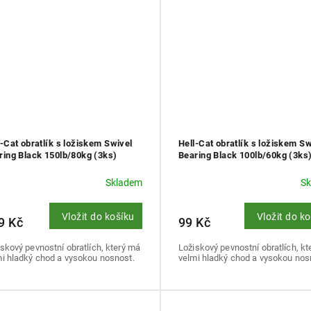
l-Cat obratlík s ložiskem Swivel
Hell-Cat obratlík s ložiskem Sw
ring Black 150lb/80kg (3ks)
Bearing Black 100lb/60kg (3ks
Skladem
S
Vložit do košíku
Vložit do k
9 Kč
99 Kč
skový pevnostní obratlích, který má
Ložiskový pevnostní obratlích, k
mi hladký chod a vysokou nosnost.
velmi hladký chod a vysokou nos