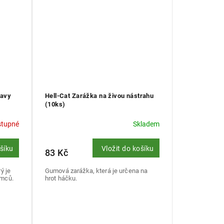
eavy
Hell-Cat Zarážka na živou nástrahu
(10ks)
stupné
Skladem
ošíku
Vložit do košíku
83 Kč
ý je
Gumová zarážka, která je určena na
umců.
hrot háčku.
/50m
1,20mm/50m
1,30mm/50m
1,40mm/50m