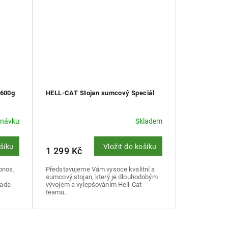
-600g
HELL-CAT Stojan sumcový Speciál
dnávku
Skladem
ošíku
Vložit do košíku
1 299 Kč
onos,
Představujeme Vám vysoce kvalitní a
sumcový stojan, který je dlouhodobým
řada
vývojem a vylepšováním Hell-Cat
teamu.