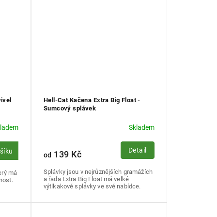
ivel
Hell-Cat Kačena Extra Big Float -
)
Sumcový splávek
kladem
Skladem
Detail
ošíku
139 Kč
od
Splávky jsou v nejrůznějších gramážích
terý má
a řada Extra Big Float má velké
nost.
výtlkakové splávky ve své nabídce.