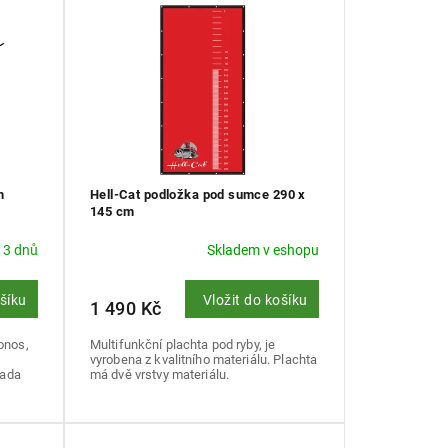
m
Hell-Cat podložka pod sumce 290 x
145 cm
 3 dnů
Skladem v eshopu
ošíku
Vložit do košíku
1 490 Kč
onos,
Multifunkční plachta pod ryby, je
vyrobena z kvalitního materiálu. Plachta
řada
má dvě vrstvy materiálu.