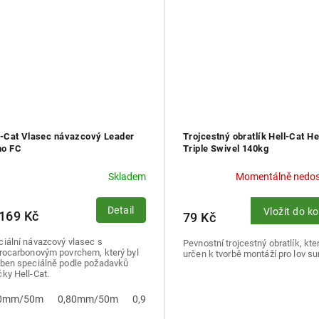
l-Cat Vlasec návazcový Leader
Trojcestný obratlík Hell-Cat H
o FC
Triple Swivel 140kg
Skladem
Momentálně nedo
Detail
Vložit do k
169 Kč
79 Kč
iální návazcový vlasec s
Pevnostní trojcestný obratlík, kter
orocarbonovým povrchem, který byl
určen k tvorbě montáží pro lov s
oben speciálně podle požadavků
ky Hell-Cat.
70mm/50m
0,80mm/50m
0,90mm/50m
1,00mm/50m
1,10mm