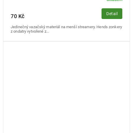
Detail
70 Kč
Jedinečný vazačský materiál na menší streamery. Hends zonkery
z ondatry vytvořené z...