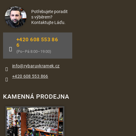
Potřebujete poradit
s výběrem?
Kontaktujte Láďu.
+420 608 553 86
6
(Po–Pá 8:00–19:00)
info
@
rybaruvkramek.cz
+420 608 553 866
KAMENNÁ PRODEJNA