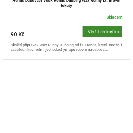
Hends Dabovací Vosk Hends Dubbing Wax Runny Lt. Brown
tekutý
Skladem
Vložit do košíku
90 Kč
Skvělý přípravek Wax Runny Dubbing od fa. Hends, který umožní i
začátečnikovi velmi jednoduchým způsobem nadabovat...