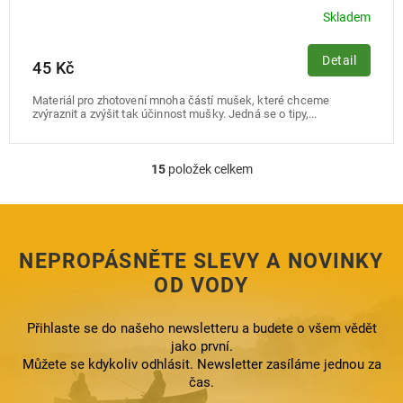
Skladem
Detail
45 Kč
Materiál pro zhotovení mnoha částí mušek, které chceme
zvýraznit a zvýšit tak účinnost mušky. Jedná se o tipy,...
15
položek celkem
O
v
l
á
d
NEPROPÁSNĚTE SLEVY A NOVINKY
a
c
OD VODY
í
p
Přihlaste se do našeho newsletteru a budete o všem vědět
r
jako první.
v
k
Můžete se kdykoliv odhlásit. Newsletter zasíláme jednou za
y
čas.
v