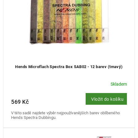
d
u
k
t
ů
Hends Microflach Spectra Box SAB02 - 12 barev (tmavý)
Skladem
Vložit do košíku
569 Kč
V této sadě najdete výběr nejpoužívanějších barev oblíbeného
Hends Spectra Dubbingu.