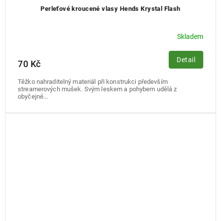
Perleťové kroucené vlasy Hends Krystal Flash
Skladem
Detail
70 Kč
Těžko nahraditelný materiál při konstrukci především
streamerových mušek. Svým leskem a pohybem udělá z
obyčejné...