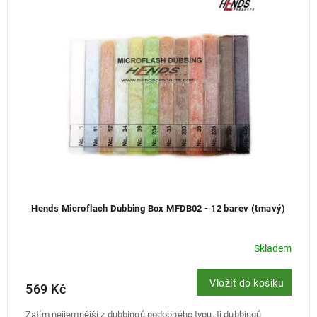
Hends Microflach Dubbing Box MFDB02 - 12 barev (tmavý)
Skladem
Vložit do košíku
569 Kč
Zatím nejjemnější z dubbingů podobného typu, tj dubbingů