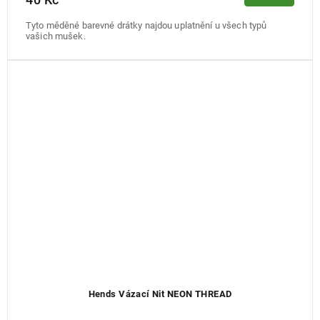
Tyto měděné barevné drátky najdou uplatnění u všech typů
vašich mušek.
Hends Vázací Nit NEON THREAD