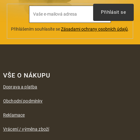
ý
p
Přihlásit se
i
s
u
Přihlášením souhlasíte se
Zásadami ochrany osobních údajů
.
Z
á
VŠE O NÁKUPU
p
a
Doprava a platba
t
í
Obchodní podmínky
Reklamace
Vrácení / výměna zboží