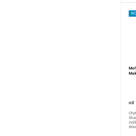
N
Moř
Mak
od
Chy
Skan
zvýš
dnec