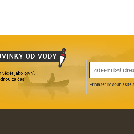
O
v
l
á
d
a
c
í
p
OVINKY OD VODY
r
v
k
 vědět jako první.
y
ednou za čas.
v
Přihlášením souhlasíte 
ý
p
i
s
u