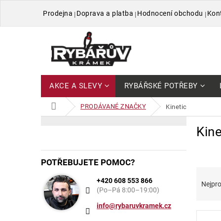
Přejít
Prodejna
Doprava a platba
Hodnocení obchodu
Kon
na
obsah
AKCE A SLEVY
RYBÁŘSKÉ POTŘEBY
DOMŮ
PRODÁVANÉ ZNAČKY
kinetic
P
V
Přeskočit
Kine
kategorie
o
ý
s
p
t
i
POTŘEBUJETE POMOC?
r
s
Ř
a
p
+420 608 553 866
a
Nejpro
n
r
(Po–Pá 8:00–19:00)
z
n
o
e
info@rybaruvkramek.cz
í
d
n
p
u