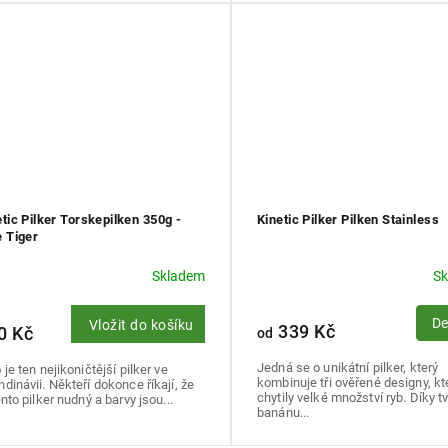
etic Pilker Torskepilken 350g -
Kinetic Pilker Pilken Stainless
e Tiger
Skladem
S
De
Vložit do košíku
339 Kč
0 Kč
od
Jedná se o unikátní pilker, který
 je ten nejikoničtější pilker ve
kombinuje tři ověřené designy, kt
dinávii. Někteří dokonce říkají, že
chytily velké množství ryb. Díky t
ento pilker nudný a barvy jsou...
banánu...