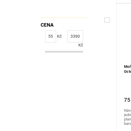
CENA
55
Kč
3390
Kč
Moř
Oct
75
Náva
jedn
plan
barv