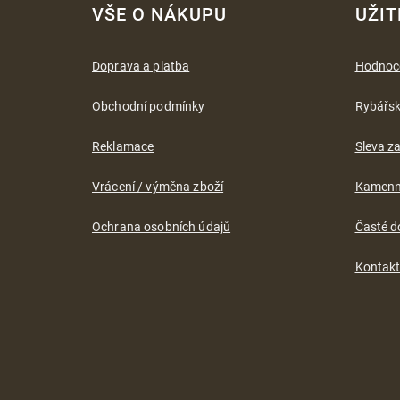
á
VŠE O NÁKUPU
UŽIT
p
a
t
Doprava a platba
Hodnoc
í
Obchodní podmínky
Rybářs
Reklamace
Sleva za
Vrácení / výměna zboží
Kamenn
Ochrana osobních údajů
Časté d
Kontak