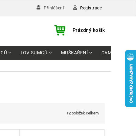
Registrace
Přihlášení
)
NÁKUPNÍ
Prázdný košík
KOŠÍK
VCŮ
LOV SUMCŮ
MUŠKAŘENÍ
CAMPING
12
položek celkem