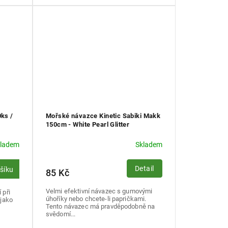
0ks /
Mořské návazce Kinetic Sabiki Makk
150cm - White Pearl Glitter
kladem
Skladem
Detail
ošíku
85 Kč
Velmi efektivní návazec s gumovými
 při
úhoříky nebo chcete-li papričkami.
 jako
Tento návazec má pravděpodobně na
svědomí...