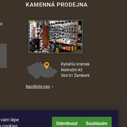
KAMENNÁ PRODEJNA
it
.
Rybářův krámek
Nádražní 42
564 01 Žamberk
Navštivte nás
e vám lépe
Odmítnout
Souhlasím
u
cookies
.