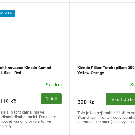
OVINKA
ské návazce Kinetic Gummi
Kinetic Pilker Torskepilken 350
k 5ks - Red
Yellow Orange
Skladem
S
Detail
Vložit do k
119 Kč
320 Kč
tání s "papričkama" má ve
Toto je ten nejikoničtější pilker v
dinávii dlouho tradici. Drasticky
Skandinávii. Někteří dokonce říkaj
í počet vašich úlovků a to i ve
je tento pilker nudný a barvy jsou.
h, kdy...