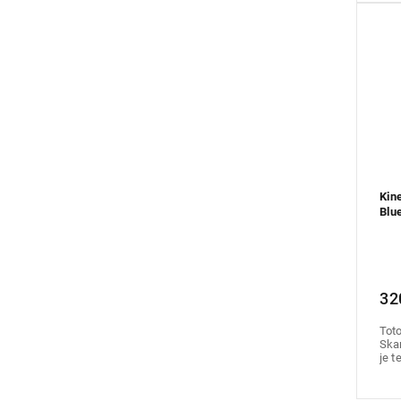
Kin
Blu
32
Toto
Skan
je t