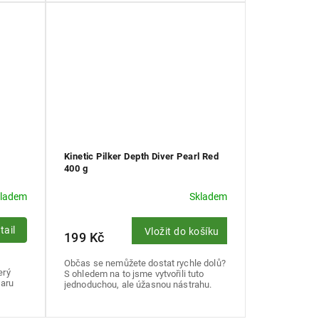
Kinetic Pilker Depth Diver Pearl Red
400 g
kladem
Skladem
tail
Vložit do košíku
199 Kč
Občas se nemůžete dostat rychle dolů?
erý
S ohledem na to jsme vytvořili tuto
varu
jednoduchou, ale úžasnou nástrahu.