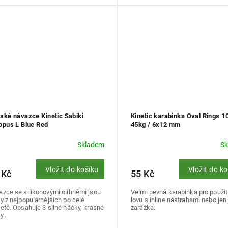
ské návazce Kinetic Sabiki
Kinetic karabinka Oval Rings 1
opus L Blue Red
45kg / 6x12 mm
Skladem
S
Vložit do košíku
Vložit do k
 Kč
55 Kč
zce se silikonovými olihněmi jsou
Velmi pevná karabinka pro použití
y z nejpopulárnějších po celé
lovu s inline nástrahami nebo jen
etě. Obsahuje 3 silné háčky, krásné
zarážka.
y...