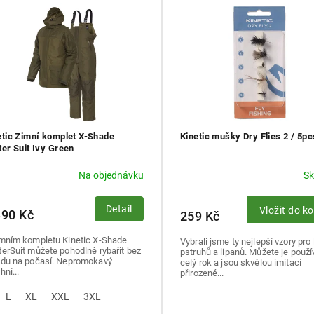
etic Zimní komplet X-Shade
Kinetic mušky Dry Flies 2 / 5pc
ter Suit Ivy Green
Na objednávku
S
Detail
Vložit do k
390 Kč
259 Kč
imním kompletu Kinetic X-Shade
Vybrali jsme ty nejlepší vzory pro 
erSuit můžete pohodlně rybařit bez
pstruhů a lipanů. Můžete je použí
edu na počasí. Nepromokavý
celý rok a jsou skvělou imitací
hní...
přirozené...
L
XL
XXL
3XL