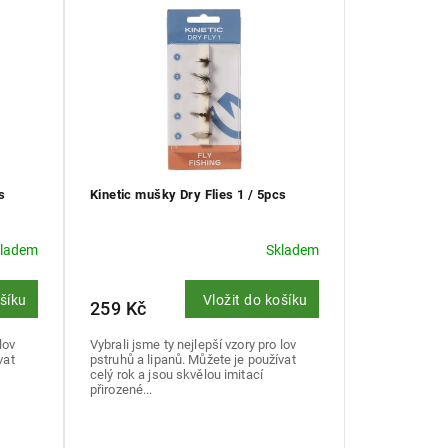
s
Kinetic mušky Dry Flies 1 / 5pcs
kladem
Skladem
ošíku
Vložit do košíku
259 Kč
lov
Vybrali jsme ty nejlepší vzory pro lov
vat
pstruhů a lipanů. Můžete je používat
celý rok a jsou skvělou imitací
přirozené...