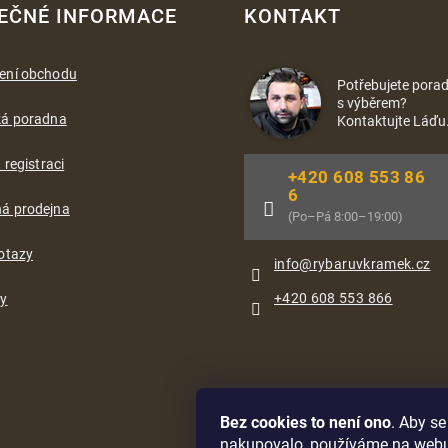
EČNÉ INFORMACE
KONTAKT
ení obchodu
Potřebujete porad
s výběrem?
ká poradna
Kontaktujte Láďu
 registraci
+420 608 553 86
6
á prodejna
(Po–Pá 8:00–19:00)
otazy
info
@
rybaruvkramek.cz
+420 608 553 866
ty
Bez cookies to není ono
. Aby s
nakupovalo, používáme na web