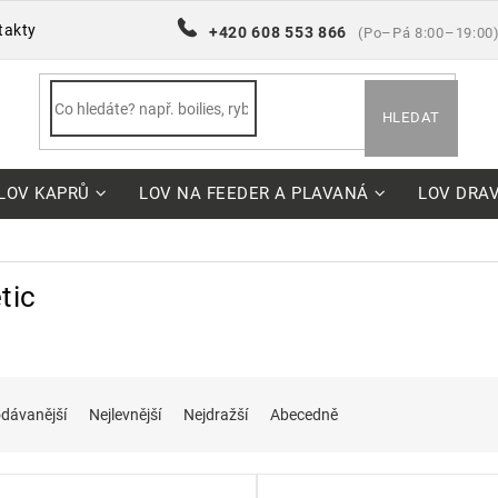
takty
+420 608 553 866
(Po–Pá 8:00–19:00
HLEDAT
LOV KAPRŮ
LOV NA FEEDER A PLAVANÁ
LOV DRA
tic
dávanější
Nejlevnější
Nejdražší
Abecedně