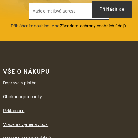
Přihlásit se
Přihlášením souhlasíte se
Zásadami ochrany osobních údajů
.
Z
á
VŠE O NÁKUPU
p
a
Doprava a platba
t
í
Obchodní podmínky
Reklamace
Vrácení / výměna zboží