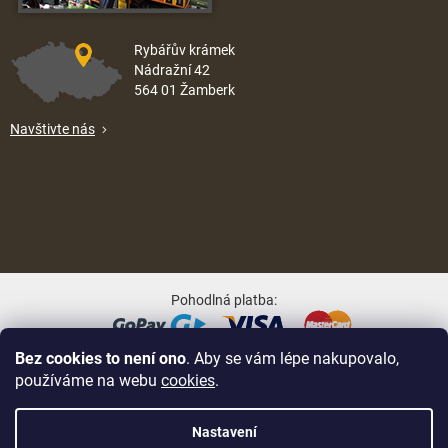
Rybářův krámek
Nádražní 42
564 01 Žamberk
Navštivte nás
Pohodlná platba:
Bez cookies to není ono
. Aby se vám lépe nakupovalo,
Oblíbené způsoby dopravy:
používáme na webu
cookies
.
Nastavení