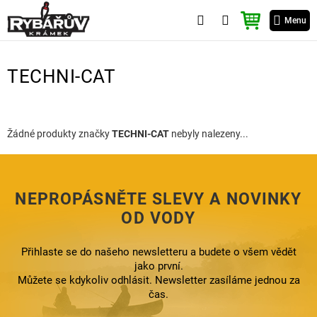
Přejít
NÁKUPNÍ
na
Menu
KOŠÍK
obsah
TECHNI-CAT
Žádné produkty značky
TECHNI-CAT
nebyly nalezeny...
NEPROPÁSNĚTE SLEVY A NOVINKY
OD VODY
Přihlaste se do našeho newsletteru a budete o všem vědět
jako první.
Můžete se kdykoliv odhlásit. Newsletter zasíláme jednou za
čas.