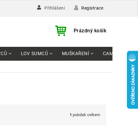
Registrace
Přihlášení
)
NÁKUPNÍ
Prázdný košík
KOŠÍK
VCŮ
LOV SUMCŮ
MUŠKAŘENÍ
CAMPING
1
položek celkem