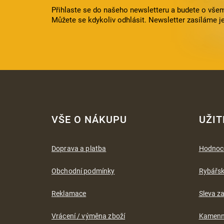
Přihlaste se do našeho newsletteru a budete o všem
Můžete se kdykoliv odhlásit. Newsletter zasíláme j
Z
á
VŠE O NÁKUPU
UŽIT
p
a
t
Doprava a platba
Hodnoc
í
Obchodní podmínky
Rybářs
Reklamace
Sleva za
Vrácení / výměna zboží
Kamenn