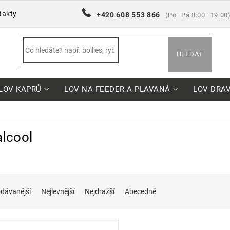
takty
+420 608 553 866
(Po–Pá 8:00–19:00
HLEDAT
LOV KAPRŮ
LOV NA FEEDER A PLAVANÁ
LOV DRA
alcool
dávanější
Nejlevnější
Nejdražší
Abecedně