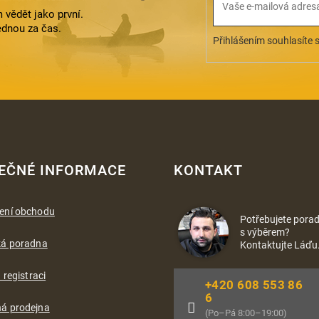
 vědět jako první.
ednou za čas.
Přihlášením souhlasíte 
EČNÉ INFORMACE
KONTAKT
ení obchodu
Potřebujete porad
s výběrem?
ká poradna
Kontaktujte Láďu
 registraci
+420 608 553 86
6
á prodejna
(Po–Pá 8:00–19:00)