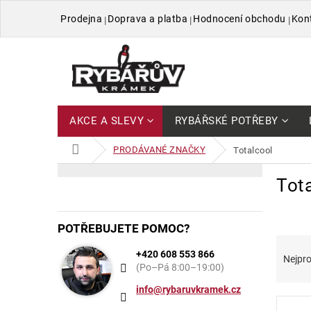
Přejít
Prodejna
Doprava a platba
Hodnocení obchodu
Kon
na
obsah
AKCE A SLEVY
RYBÁŘSKÉ POTŘEBY
DOMŮ
PRODÁVANÉ ZNAČKY
totalcool
P
V
Přeskočit
Tot
kategorie
o
ý
s
p
t
i
POTŘEBUJETE POMOC?
r
s
Ř
a
p
+420 608 553 866
a
Nejpro
n
r
(Po–Pá 8:00–19:00)
z
n
o
e
info@rybaruvkramek.cz
í
d
n
p
u