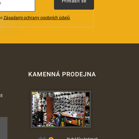
Přihlásit se
se
Zásadami ochrany osobních údajů
.
KAMENNÁ PRODEJNA
it
.