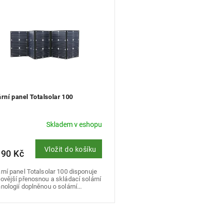
ární panel Totalsolar 100
Skladem v eshopu
Vložit do košíku
190 Kč
rní panel Totalsolar 100 disponuje
ovější přenosnou a skládací solární
nologií doplněnou o solární...
O