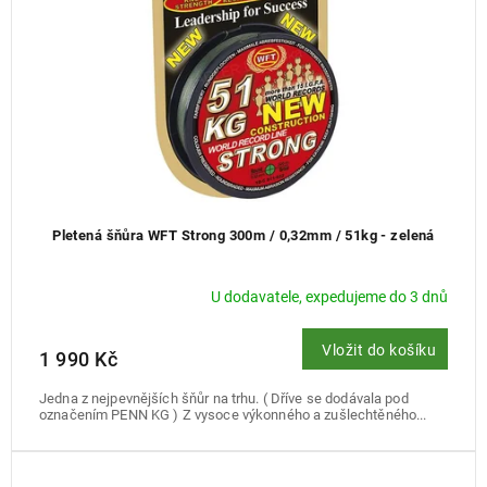
d
u
k
t
ů
Pletená šňůra WFT Strong 300m / 0,32mm / 51kg - zelená
U dodavatele, expedujeme do 3 dnů
Vložit do košíku
1 990 Kč
Jedna z nejpevnějších šňůr na trhu. ( Dříve se dodávala pod
označením PENN KG ) Z vysoce výkonného a zušlechtěného...