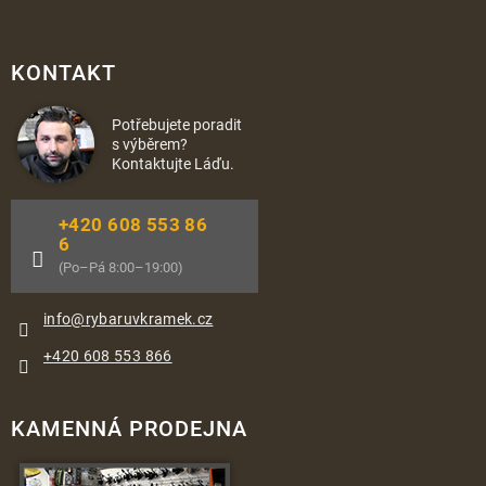
KONTAKT
Potřebujete poradit
s výběrem?
Kontaktujte Láďu.
+420 608 553 86
6
(Po–Pá 8:00–19:00)
info
@
rybaruvkramek.cz
+420 608 553 866
KAMENNÁ PRODEJNA