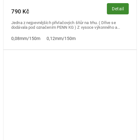
Detail
790 Kč
Jedna z nejpevnějších přívlačových šňůr na trhu. ( Dříve se
dodávala pod označením PENN KG ) Z vysoce výkonného a...
0,08mm/150m
0,12mm/150m