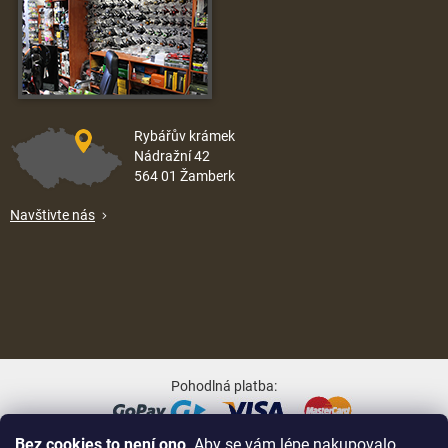
Rybářův krámek
Nádražní 42
564 01 Žamberk
Navštivte nás
Pohodlná platba:
Bez cookies to není ono
. Aby se vám lépe nakupovalo,