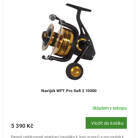
Naviják WFT Pro Salt 2 10000
Skladem v eshopu
Vložit do košíku
5 390 Kč
Pevné celokovové smekací navijáky k lovu sumců a pro mořský