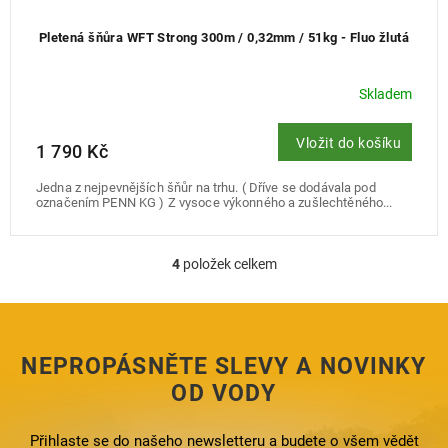
Pletená šňůra WFT Strong 300m / 0,32mm / 51kg - Fluo žlutá
Skladem
Vložit do košíku
1 790 Kč
Jedna z nejpevnějších šňůr na trhu. ( Dříve se dodávala pod
označením PENN KG ) Z vysoce výkonného a zušlechtěného...
4
položek celkem
O
v
l
á
d
NEPROPÁSNĚTE SLEVY A NOVINKY
a
c
OD VODY
í
p
Přihlaste se do našeho newsletteru a budete o všem vědět
r