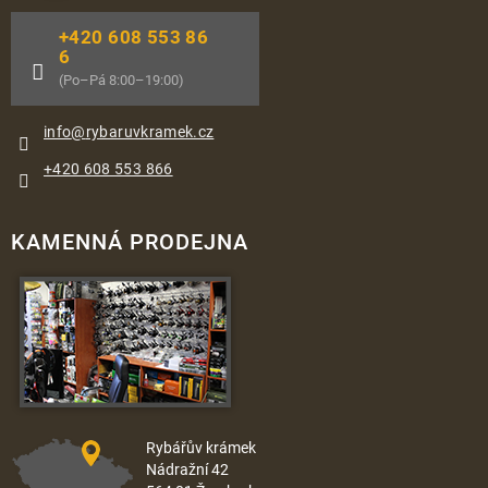
+420 608 553 86
6
(Po–Pá 8:00–19:00)
info
@
rybaruvkramek.cz
+420 608 553 866
KAMENNÁ PRODEJNA
Rybářův krámek
Nádražní 42