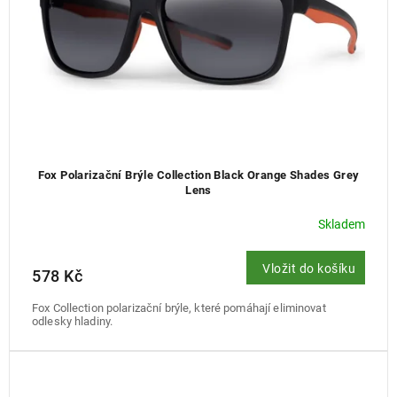
u
k
t
ů
Fox Polarizační Brýle Collection Black Orange Shades Grey
Lens
Skladem
Vložit do košíku
578 Kč
Fox Collection polarizační brýle, které pomáhají eliminovat
odlesky hladiny.