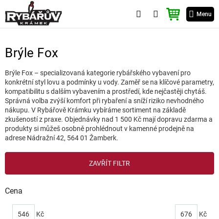
Přejít
NÁKUPNÍ
na
Menu
KOŠÍK
obsah
Brýle Fox
Brýle Fox – specializovaná kategorie rybářského vybavení pro
konkrétní styl lovu a podmínky u vody. Zaměř se na klíčové parametry,
kompatibilitu s dalším vybavením a prostředí, kde nejčastěji chytáš.
Správná volba zvýší komfort při rybaření a sníží riziko nevhodného
nákupu. V Rybářově Krámku vybíráme sortiment na základě
zkušeností z praxe. Objednávky nad 1 500 Kč mají dopravu zdarma a
produkty si můžeš osobně prohlédnout v kamenné prodejně na
adrese Nádražní 42, 564 01 Žamberk.
V
ZAVŘÍT FILTR
ý
p
i
Cena
s
p
546
Kč
676
Kč