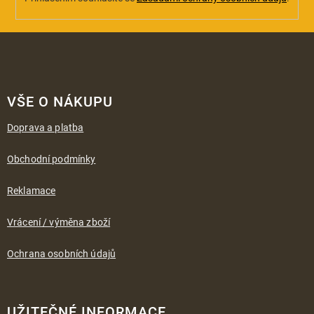
Z
á
VŠE O NÁKUPU
p
a
Doprava a platba
t
í
Obchodní podmínky
Reklamace
Vrácení / výměna zboží
Ochrana osobních údajů
UŽITEČNÉ INFORMACE