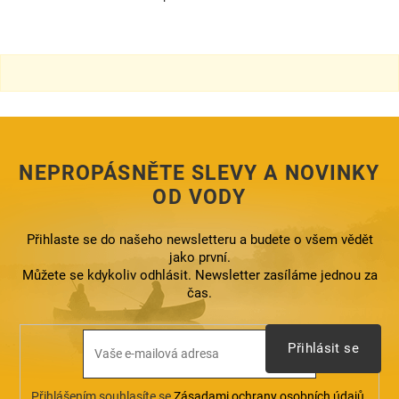
O
v
l
á
d
a
c
í
p
r
NEPROPÁSNĚTE SLEVY A NOVINKY
v
k
OD VODY
y
v
ý
Přihlaste se do našeho newsletteru a budete o všem vědět
p
jako první.
i
Můžete se kdykoliv odhlásit. Newsletter zasíláme jednou za
s
čas.
u
Přihlásit se
Přihlášením souhlasíte se
Zásadami ochrany osobních údajů
.