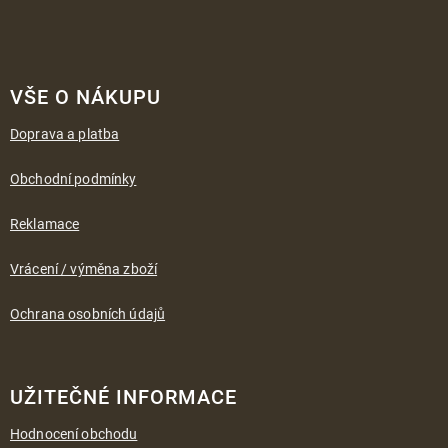
Z
á
VŠE O NÁKUPU
p
a
Doprava a platba
t
í
Obchodní podmínky
Reklamace
Vrácení / výměna zboží
Ochrana osobních údajů
UŽITEČNÉ INFORMACE
Hodnocení obchodu