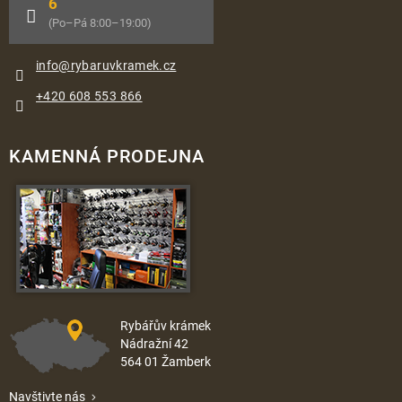
6
(Po–Pá 8:00–19:00)
info
@
rybaruvkramek.cz
+420 608 553 866
KAMENNÁ PRODEJNA
Rybářův krámek
Nádražní 42
564 01 Žamberk
Navštivte nás