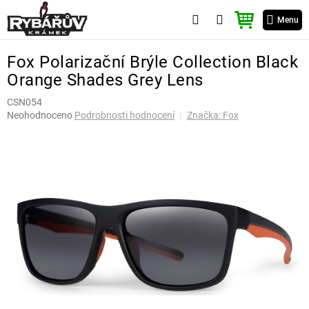
Přejít
NÁKUPNÍ
na
Menu
KOŠÍK
obsah
Fox Polarizační Brýle Collection Black
Orange Shades Grey Lens
CSN054
Průměrné
Neohodnoceno
Podrobnosti hodnocení
Značka:
Fox
hodnocení
produktu
je
0,0
z
5
hvězdiček.