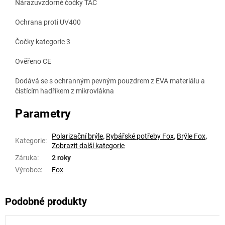
Nárazuvzdorné čočky TAC
Ochrana proti UV400
Čočky kategorie 3
Ověřeno CE
Dodává se s ochranným pevným pouzdrem z EVA materiálu a
čistícím hadříkem z mikrovlákna
Parametry
Polarizační brýle
,
Rybářské potřeby Fox
,
Brýle Fox
,
Kategorie
:
Zobrazit další kategorie
Záruka
:
2 roky
Výrobce
:
Fox
Podobné produkty